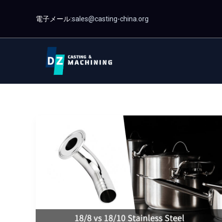
コ
電子メール:
sales@casting-china.org
ン
テ
ン
ツ
に
ス
キ
ッ
18/8
プ
対
18/10
ス
テ
ン
レ