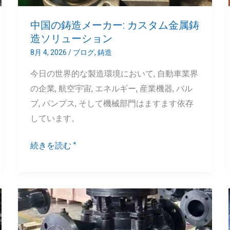
カ
ー:
中国の鋳造メーカー: カスタム金属鋳
カ
造ソリューション
ス
8月 4, 2026
/
ブログ
,
鋳造
タ
今日の世界的な製造環境において, 自動車業界
ム
の企業, 航空宇宙, エネルギー, 産業機器, バル
金
ブ, パンプス, そして機械部門はますます依存
属
しています。
鋳
造
続きを読む "
ソ
リ
ュ
ー
カ
シ
ス
ョ
タ