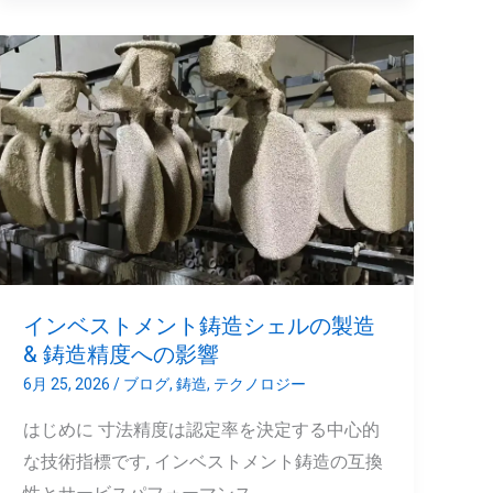
イ
ン
ベ
ス
ト
メ
ン
ト
鋳
インベストメント鋳造シェルの製造
造
& 鋳造精度への影響
シ
6月 25, 2026
/
ブログ
,
鋳造
,
テクノロジー
ェ
はじめに 寸法精度は認定率を決定する中心的
ル
な技術指標です, インベストメント鋳造の互換
の