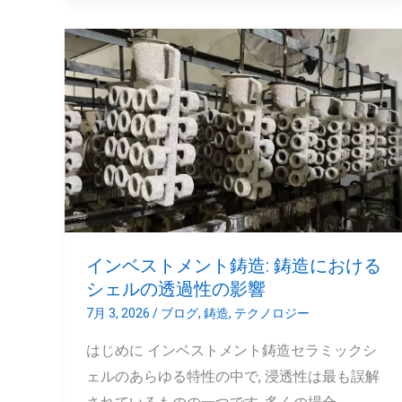
方
法?
イ
ン
ベ
ス
ト
メ
ン
ト
鋳
インベストメント鋳造: 鋳造における
造:
シェルの透過性の影響
鋳
7月 3, 2026
/
ブログ
,
鋳造
,
テクノロジー
造
はじめに インベストメント鋳造セラミックシ
に
ェルのあらゆる特性の中で, 浸透性は最も誤解
お