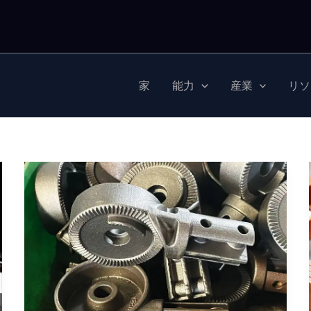
家
能力
産業
リソ
中
国
の
鋳
造
メ
ー