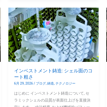
ー
シ
イ
ョ
ン
ン
ベ
ス
ト
メ
ン
ト
鋳
インベストメント鋳造: シェル面のコ
造:
ート粗さ
シ
6月 29, 2026
/
ブログ
,
鋳造
,
テクノロジー
ェ
はじめに インベストメント鋳造について, セ
ル
ラミックシェルの品質が表面仕上げを直接決
面