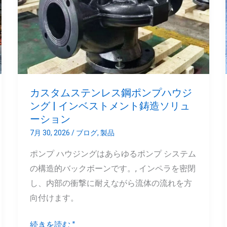
ン
ム
ス
テ
ン
レ
ス
カスタムステンレス鋼ポンプハウジ
鋼
ング | インベストメント鋳造ソリュ
ポ
ーション
ン
7月 30, 2026
/
ブログ
,
製品
プ
ポンプ ハウジングはあらゆるポンプ システム
ハ
の構造的バックボーンです。, インペラを密閉
ウ
し、内部の衝撃に耐えながら流体の流れを方
ジ
向付けます。
ン
グ
続きを読む "