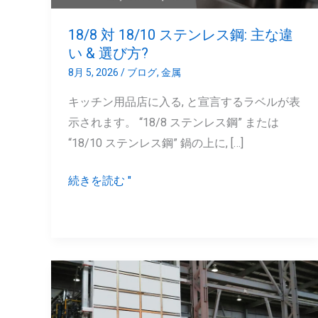
ス
鋼:
18/8 対 18/10 ステンレス鋼: 主な違
主
い & 選び方?
な
8月 5, 2026
/
ブログ
,
金属
違
キッチン用品店に入る, と宣言するラベルが表
い
示されます。 “18/8 ステンレス鋼” または
&
“18/10 ステンレス鋼” 鍋の上に, […]
選
び
続きを読む "
方?
ア
ニ
ー