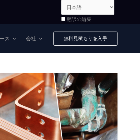
翻訳の編集
ース
会社
無料見積もりを入手
銅
は
錆
び
ま
す
か?