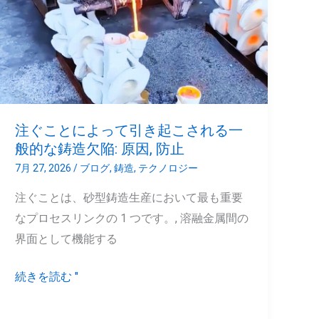
と
に
よ
っ
て
引
注ぐことによって引き起こされる一
き
般的な鋳造欠陥: 原因, 防止
起
7月 27, 2026
/
ブログ
,
鋳造
,
テクノロジー
こ
注ぐことは、砂型鋳造生産において最も重要
さ
なプロセスリンクの 1 つです。, 溶融金属間の
れ
界面として機能する
る
一
続きを読む "
般
的