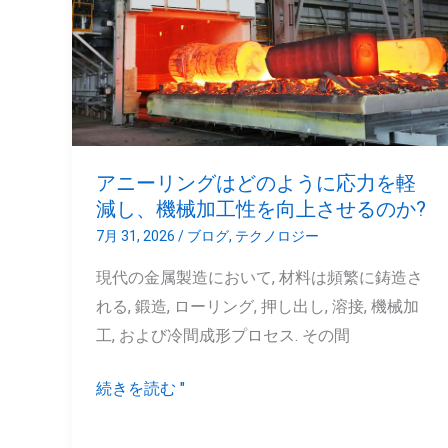
リ
ン
グ
は
ど
の
アニーリングはどのように応力を軽
よ
減し、機械加工性を向上させるのか?
う
7月 31, 2026
/
ブログ
,
テクノロジー
に
現代の金属製造において, 材料は頻繁に鋳造さ
応
れる, 鍛造, ローリング, 押し出し, 溶接, 機械加
力
工, および冷間成形プロセス. その間
を
軽
続きを読む "
減
し、