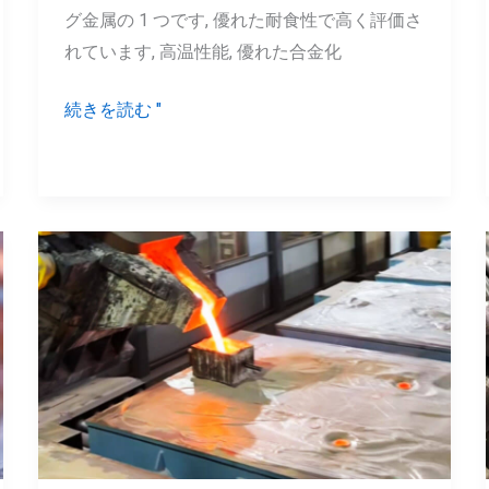
グ金属の 1 つです, 優れた耐食性で高く評価さ
|
ョ
れています, 高温性能, 優れた合金化
プ
ン
ロ
続きを読む "
パ
テ
ィ,
磁
気,
V
ニ
プ
ッ
ロ
ケ
セ
ル
ス
合
鋳
金
造:
プ