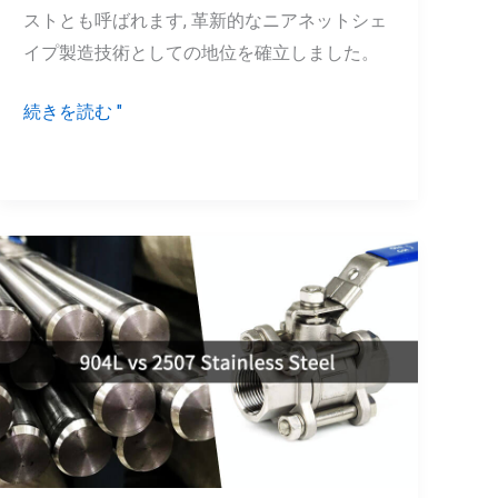
ストとも呼ばれます, 革新的なニアネットシェ
グ:
イプ製造技術としての地位を確立しました。
適
切
続きを読む "
な
フ
ォ
ー
ム
904Lvs
ビ
2507
ー
ス
ズ
テ
の
ン
選
レ
び
ス
方?
鋼: