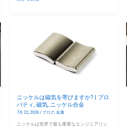
|
イ
ン
ニ
ベ
ッ
ス
ケ
ト
ル
メ
は
ン
磁
ト
気
鋳
を
造
帯
ソ
ニッケルは磁気を帯びますか? | プロ
び
リ
パティ, 磁気, ニッケル合金
ま
ュ
7月 22, 2026
/
ブログ
,
金属
す
ー
ニッケルは世界で最も重要なエンジニアリン
か?
シ