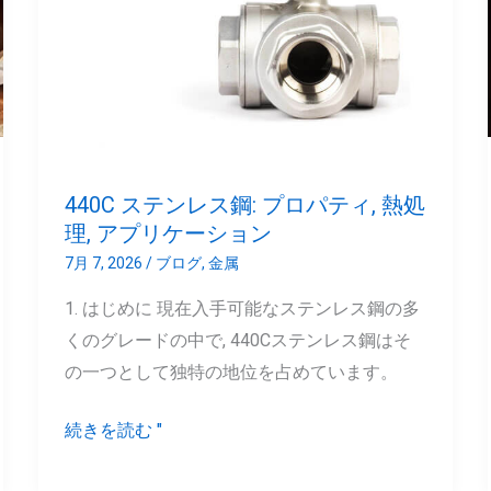
レ
ス
鋼:
プ
ロ
パ
440C ステンレス鋼: プロパティ, 熱処
テ
理, アプリケーション
ィ,
7月 7, 2026
/
ブログ
,
金属
熱
1. はじめに 現在入手可能なステンレス鋼の多
処
くのグレードの中で, 440Cステンレス鋼はそ
理,
の一つとして独特の地位を占めています。
ア
プ
続きを読む "
リ
ケ