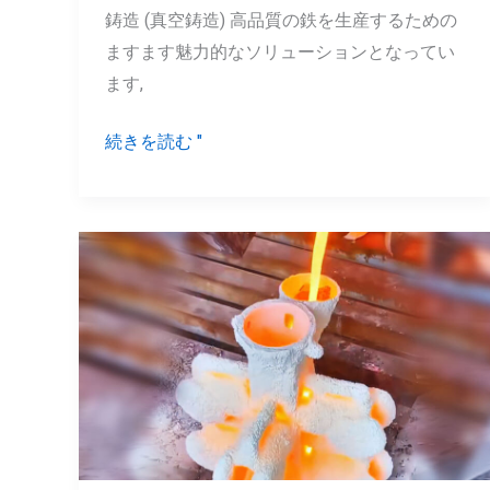
鋳造 (真空鋳造) 高品質の鉄を生産するための
|
ますます魅力的なソリューションとなってい
DEZE
ます,
フ
ァ
続きを読む "
ウ
ン
ド
リ
7
ソ
一
リ
般
ュ
的
ー
な
シ
鋳
ョ
造
ン
欠