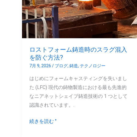
ォ
ー
ム
鋳
造
ロストフォーム鋳造時のスラグ混入
時
を防ぐ方法?
の
7月 9, 2026
/
ブログ
,
鋳造
,
テクノロジー
ス
はじめにフォームキャスティングを失いまし
ラ
た (LFC) 現代の鋳物製造における最も先進的
グ
なニアネットシェイプ鋳造技術の 1 つとして
混
認識されています。.
入
を
続きを読む "
防
ぐ