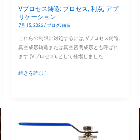
ロ
Vプロセス鋳造: プロセス, 利点, アプ
セ
リケーション
ス,
7月 15, 2026
/
ブログ
,
鋳造
利
これらの制限に対処するには, Vプロセス鋳造,
点,
真空成形鋳造または真空密閉成形とも呼ばれ
ア
ます (Vプロセス), として登場しました
プ
リ
続きを読む "
ケ
ー
シ
ョ
ン
440C
ス
テ
ン