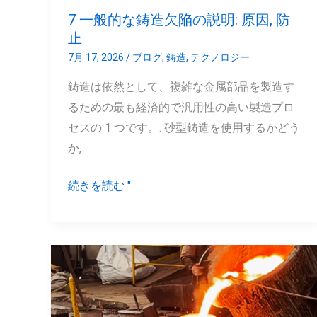
陥
7 一般的な鋳造欠陥の説明: 原因, 防
の
止
説
7月 17, 2026
/
ブログ
,
鋳造
,
テクノロジー
明:
鋳造は依然として、複雑な金属部品を製造す
原
るための最も経済的で汎用性の高い製造プロ
因,
セスの 1 つです。. 砂型鋳造を使用するかどう
防
か,
止
続きを読む "
ロ
ス
ト
フ