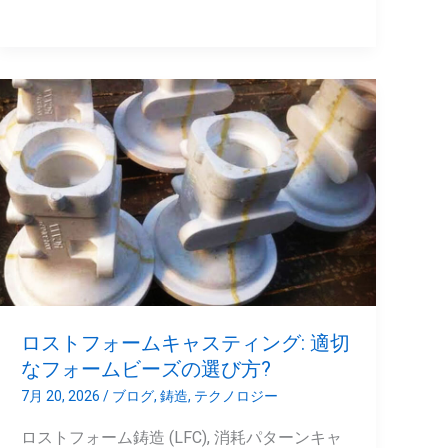
な
鋳
造
ロ
欠
ス
陥:
ト
原
フ
因,
ォ
防
ー
止
ム
キ
ャ
ロストフォームキャスティング: 適切
ス
なフォームビーズの選び方?
テ
7月 20, 2026
/
ブログ
,
鋳造
,
テクノロジー
ィ
ロストフォーム鋳造 (LFC), 消耗パターンキャ
ン