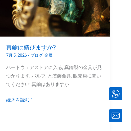
び
ま
す
か?
真鍮は錆びますか?
7月 5, 2026
/
ブログ
,
金属
ハードウェアストアに入る, 真鍮製の金具が見
つかります, バルブ, と装飾金具. 販売員に聞い
てください: 真鍮はありますか
続きを読む "