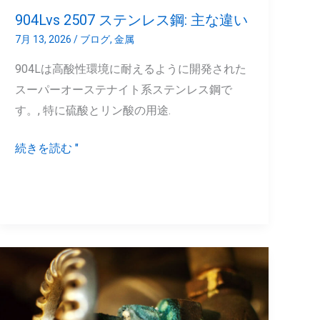
主
904Lvs 2507 ステンレス鋼: 主な違い
な
7月 13, 2026
/
ブログ
,
金属
違
904Lは高酸性環境に耐えるように開発された
い
スーパーオーステナイト系ステンレス鋼で
す。, 特に硫酸とリン酸の用途.
続きを読む "
真
鍮
は
錆