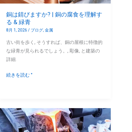
|
銅
銅は錆びますか? | 銅の腐食を理解す
の
る & 緑青
腐
8月 1, 2026
/
ブログ
,
金属
食
古い街を歩く, そうすれば、銅の屋根に特徴的
を
な緑青が見られるでしょう。, 彫像, と建築の
理
詳細.
解
す
続きを読む "
る
&
緑
青
注
ぐ
こ