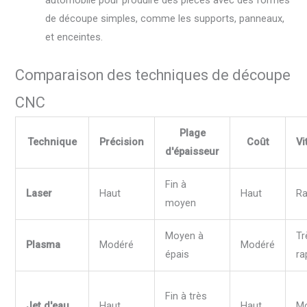
automobile pour produire des pièces avec des formes
de découpe simples, comme les supports, panneaux,
et enceintes.
Comparaison des techniques de découpe
CNC
Plage
Technique
Précision
Coût
Vi
d'épaisseur
Fin à
Laser
Haut
Haut
Ra
moyen
Moyen à
Tr
Plasma
Modéré
Modéré
épais
ra
Fin à très
Jet d'eau
Haut
Haut
M