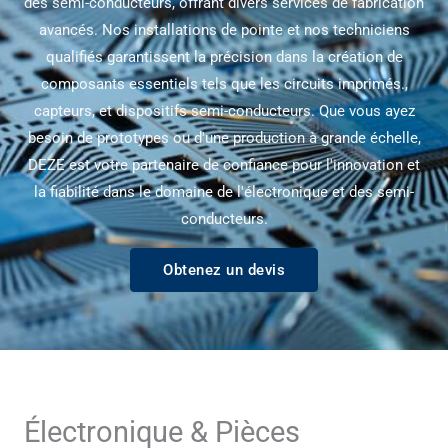
des semi-conducteurs, offrant divers services de fabrication
avancés. Nos installations de pointe et nos techniciens
qualifiés garantissent la précision dans la création de
composants essentiels tels que les circuits imprimés.,
capteurs, et dispositifs semi-conducteurs. Que vous ayez
besoin de prototypes ou d'une production à grande échelle,
DEZE est votre partenaire de confiance pour l'innovation et
la fiabilité dans le domaine de l'électronique et des semi-
conducteurs.
Obtenez un devis
Électronique & Pièces