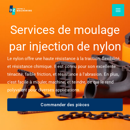
Passer
au
contenu
Services de moulage
par injection de nylon
Le nylon offre une haute résistance à la traction, flexibilité,
et résistance chimique. Il est connu pour son excellente
ténacité, faible friction, et résistance à l'abrasion. En plus,
c'est facile à mouler, machine, et teindre, ce qui le rend
polyvalent pour diverses applications.
Commander des pièces