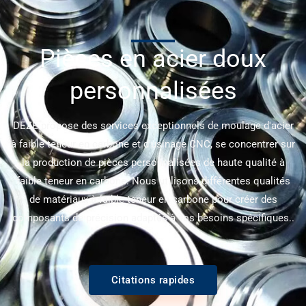
Pièces en acier doux
personnalisées
DEZE propose des services exceptionnels de moulage d'acier
à faible teneur en carbone et d'usinage CNC, se concentrer sur
la production de pièces personnalisées de haute qualité à
faible teneur en carbone. Nous utilisons différentes qualités
de matériaux à faible teneur en carbone pour créer des
composants de précision adaptés à vos besoins spécifiques..
Citations rapides