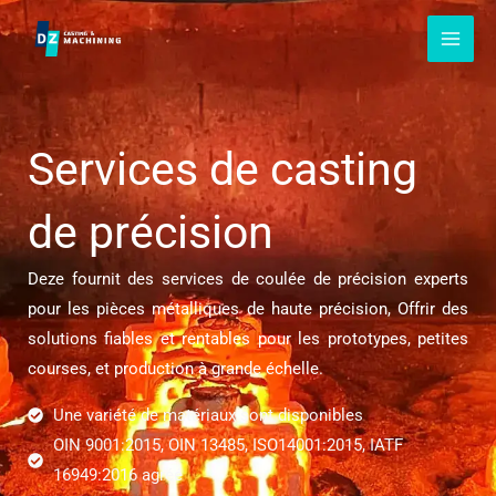
Passer
au
contenu
Services de casting
de précision
Deze fournit des services de coulée de précision experts
pour les pièces métalliques de haute précision, Offrir des
solutions fiables et rentables pour les prototypes, petites
courses, et production à grande échelle.
Une variété de matériaux sont disponibles
OIN 9001:2015, OIN 13485, ISO14001:2015, IATF
16949:2016 agréé