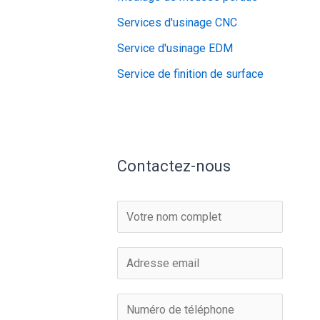
Services d'usinage CNC
Service d'usinage EDM
Service de finition de surface
Contactez-nous
N
o
m
E
*
-
m
N