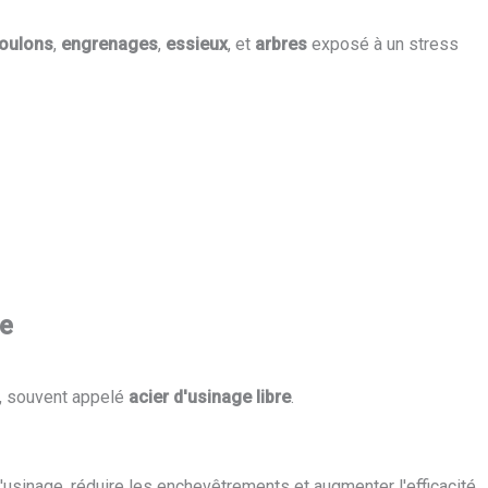
oulons
,
engrenages
,
essieux
, et
arbres
exposé à un stress
re
e, souvent appelé
acier d'usinage libre
.
'usinage, réduire les enchevêtrements et augmenter l'efficacité.