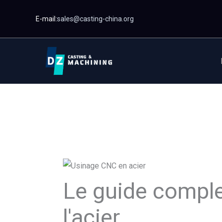
Passer
E-mail:
sales@casting-china.org
au
contenu
Le guide comple
l'acier