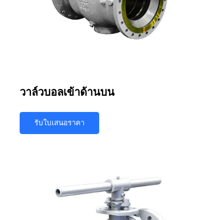
วาล์วบอลเข้าด้านบน
รับใบเสนอราคา