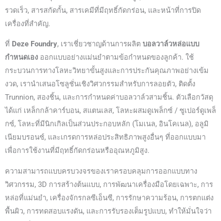
รวดเร็ว, สารสกัดกั้น, สารเคมีที่มีฤทธิ์กัดกร่อน, และหน้าที่การปิด
เครื่องที่สำคัญ.
ที่
Deze Foundry
, เราเชี่ยวชาญด้านการผลิต
บอลวาล์วหล่อแบบ
กำหนดเอง
ออกแบบอย่างแม่นยำตามข้อกำหนดของลูกค้า. ใช้
กระบวนการทางโลหะวิทยาขั้นสูงและการประกันคุณภาพอย่างเข้ม
งวด, เรานำเสนอโซลูชั่นเชิงวิศวกรรมสำหรับการลอยตัว, ติดตั้ง
Trunnion, สองชิ้น, และการกำหนดค่าบอลวาล์วสามชิ้น. ตัวเลือกวัสดุ
ได้แก่ เหล็กกล้าคาร์บอน, สแตนเลส, โลหะผสมดูเพล็กซ์ / ซูเปอร์ดูเพล็
กซ์, โลหะที่มีนิกเกิลเป็นส่วนประกอบหลัก (โมเนล, อินโคเนล), อลูมิ
เนียมบรอนซ์, และเกรดการหล่อประสิทธิภาพสูงอื่นๆ ที่ออกแบบมา
เพื่อการใช้งานที่มีฤทธิ์กัดกร่อนหรืออุณหภูมิสูง.
ความสามารถแบบครบวงจรของเราครอบคลุมการออกแบบทาง
วิศวกรรม, 3D การสร้างต้นแบบ, การพัฒนาเครื่องมือโดยเฉพาะ, การ
หล่อที่แม่นยำ, เครื่องจักรกลซีเอ็นซี, การรักษาความร้อน, การตกแต่ง
พื้นผิว, การทดสอบแรงดัน, และการรับรองเต็มรูปแบบ, ทำให้มั่นใจว่า