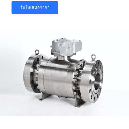
รับใบเสนอราคา