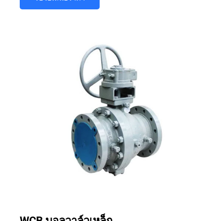
WCB บอลวาล์วเหล็ก