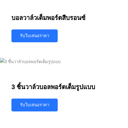
บอลวาล์วเต็มพอร์ตสีบรอนซ์
รับใบเสนอราคา
3 ชิ้นวาล์วบอลพอร์ตเต็มรูปแบบ
รับใบเสนอราคา