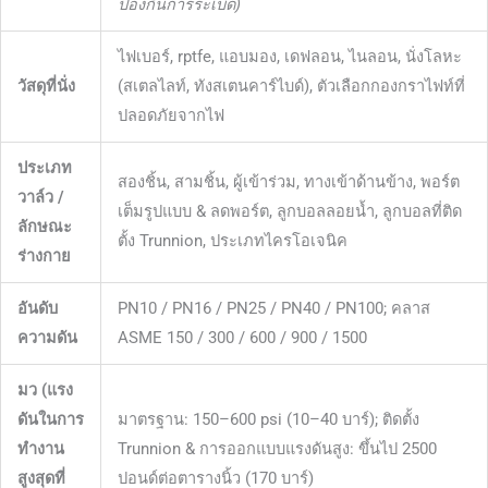
ป้องกันการระเบิด)
ไฟเบอร์, rptfe, แอบมอง, เดฟลอน, ไนลอน, นั่งโลหะ
วัสดุที่นั่ง
(สเตลไลท์, ทังสเตนคาร์ไบด์), ตัวเลือกกองกราไฟท์ที่
ปลอดภัยจากไฟ
ประเภท
สองชิ้น, สามชิ้น, ผู้เข้าร่วม, ทางเข้าด้านข้าง, พอร์ต
วาล์ว /
เต็มรูปแบบ & ลดพอร์ต, ลูกบอลลอยน้ำ, ลูกบอลที่ติด
ลักษณะ
ตั้ง Trunnion, ประเภทไครโอเจนิค
ร่างกาย
อันดับ
PN10 / PN16 / PN25 / PN40 / PN100; คลาส
ความดัน
ASME 150 / 300 / 600 / 900 / 1500
มว (แรง
ดันในการ
มาตรฐาน: 150–600 psi (10–40 บาร์); ติดตั้ง
ทำงาน
Trunnion & การออกแบบแรงดันสูง: ขึ้นไป 2500
สูงสุดที่
ปอนด์ต่อตารางนิ้ว (170 บาร์)