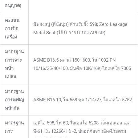
อนุญาต)
คะแนน
มีฟองสบู่ (ที่นั่งนุ่ม) สำหรับผึ้ง 598; Zero Leakage
การปิด
Metal-Seat (ได้รับการรับรอง API 6D)
เครื่อง
มาตรฐาน
การเจาะ
ASME B16.5 คลาส 150–600, ใน 1092 PN
หน้า
10/16/25/40/100, มันคือ 10K/16K, ไอเอสโอ 7005
แปลน
มาตรฐาน
การเผชิญ
ASME B16.10, ใน 558 ชุด 1/14/27, ไอเอสโอ 5752
หน้ากัน
มาตรฐาน
เอพีไอ 598, ไฟ 6D, ไอเอสโอ 5208, เอ็มเอสเอส เอส
การ
พี-61, ใน 12266-1 & -2, ปลอดภัยจากอัคคีภัยตาม