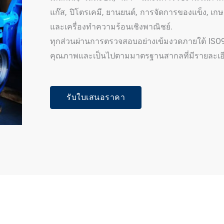
แก๊ส, ปิโตรเคมี, ยานยนต์, การจัดการของแข็ง, เ
และเครื่องทำความร้อนเชิงพาณิชย์.
ทุกส่วนผ่านการตรวจสอบอย่างเข้มงวดภายใต้ IS
คุณภาพและเป็นไปตามมาตรฐานสากลที่มีรายละเอี
รับใบเสนอราคา