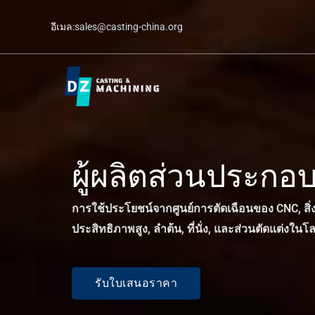
ข้าม
อีเมล:
sales@casting-china.org
ไป
ที่
เนื้อหา
ผู้ผลิตส่วนประกอ
การใช้ประโยชน์จากศูนย์การตัดเฉือนของ CNC, สิ
ประสิทธิภาพสูง, ลำต้น, ที่นั่ง, และส่วนตัดแต่ง
รับใบเสนอราคา