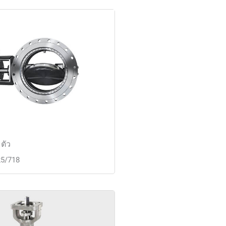
มตัว
25/718