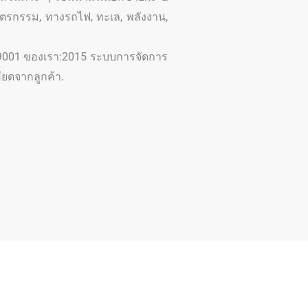
กษตรกรรม, ทางรถไฟ, ทะเล, พลังงาน,
O9001 ของเรา:2015 ระบบการจัดการ
ยดจากลูกค้า.