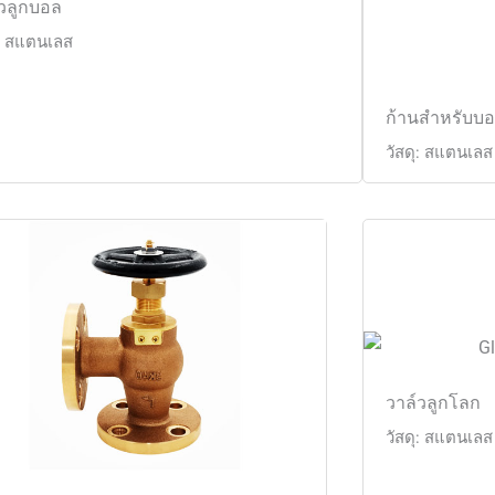
์วลูกบอล
ุ: สแตนเลส
ก้านสำหรับบอ
วัสดุ: สแตนเลส
วาล์วลูกโลก
วัสดุ: สแตนเลส