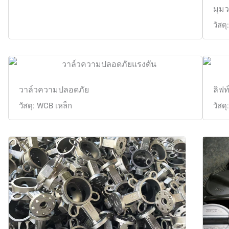
มุมว
วัสดุ
วาล์วความปลอดภัย
ลิฟ
วัสดุ: WCB เหล็ก
วัสด