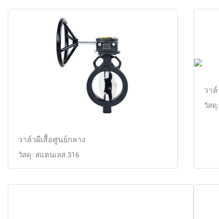
วาล์
วัสด
วาล์วผีเสื้อศูนย์กลาง
วัสดุ: สแตนเลส 316