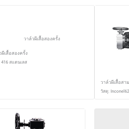
วผีเสื้อสองครั้ง
ุ: 416 สแตนเลส
วาล์วผีเสื้อสา
วัสดุ: Inconel6