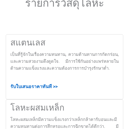
รายการวัสดุโลหะ
สแตนเลส
เป็นที่รู้จักในเรื่องความทนทาน, ความต้านทานการกัดกร่อน,
และความสวยงามดึงดูดใจ. มีการใช้กันอย่างแพร่หลายใน
ด้านความแข็งแรงและความต้องการการบำรุงรักษาต่ำ.
รับใบเสนอราคาทันที >>
โลหะผสมเหล็ก
โลหะผสมเหล็กมีความแข็งแรงกว่าเหล็กกล้าคาร์บอนและมี
ความทนทานต่อการสึกหรอและการฉีกขาดได้ดีกว่า. มี