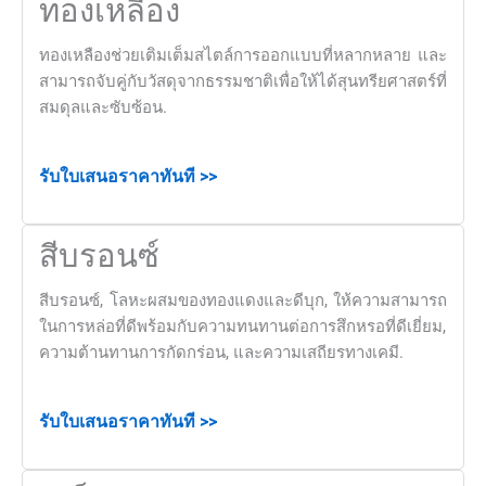
ทองเหลือง
ทองเหลืองช่วยเติมเต็มสไตล์การออกแบบที่หลากหลาย และ
สามารถจับคู่กับวัสดุจากธรรมชาติเพื่อให้ได้สุนทรียศาสตร์ที่
สมดุลและซับซ้อน.
รับใบเสนอราคาทันที >>
สีบรอนซ์
สีบรอนซ์, โลหะผสมของทองแดงและดีบุก, ให้ความสามารถ
ในการหล่อที่ดีพร้อมกับความทนทานต่อการสึกหรอที่ดีเยี่ยม,
ความต้านทานการกัดกร่อน, และความเสถียรทางเคมี.
รับใบเสนอราคาทันที >>