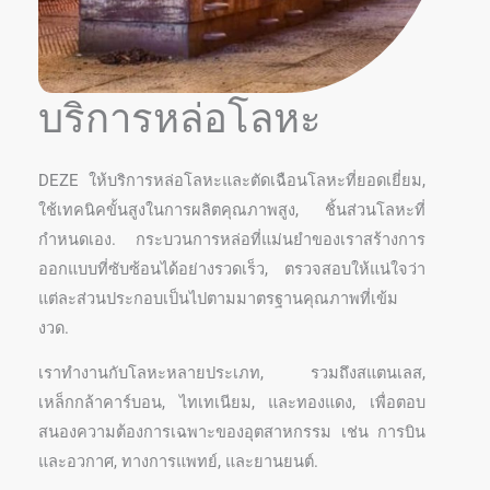
บริการหล่อโลหะ
DEZE ให้บริการหล่อโลหะและตัดเฉือนโลหะที่ยอดเยี่ยม,
ใช้เทคนิคขั้นสูงในการผลิตคุณภาพสูง, ชิ้นส่วนโลหะที่
กำหนดเอง. กระบวนการหล่อที่แม่นยำของเราสร้างการ
ออกแบบที่ซับซ้อนได้อย่างรวดเร็ว, ตรวจสอบให้แน่ใจว่า
แต่ละส่วนประกอบเป็นไปตามมาตรฐานคุณภาพที่เข้ม
งวด.
เราทำงานกับโลหะหลายประเภท, รวมถึงสแตนเลส,
เหล็กกล้าคาร์บอน, ไทเทเนียม, และทองแดง, เพื่อตอบ
สนองความต้องการเฉพาะของอุตสาหกรรม เช่น การบิน
และอวกาศ, ทางการแพทย์, และยานยนต์.