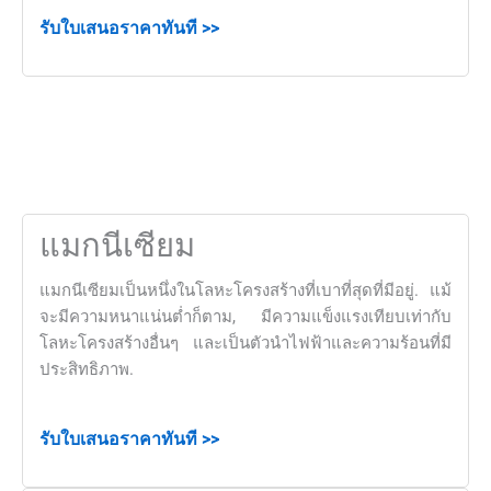
รับใบเสนอราคาทันที >>
แมกนีเซียม
แมกนีเซียมเป็นหนึ่งในโลหะโครงสร้างที่เบาที่สุดที่มีอยู่. แม้
จะมีความหนาแน่นต่ำก็ตาม, มีความแข็งแรงเทียบเท่ากับ
โลหะโครงสร้างอื่นๆ และเป็นตัวนำไฟฟ้าและความร้อนที่มี
ประสิทธิภาพ.
รับใบเสนอราคาทันที >>