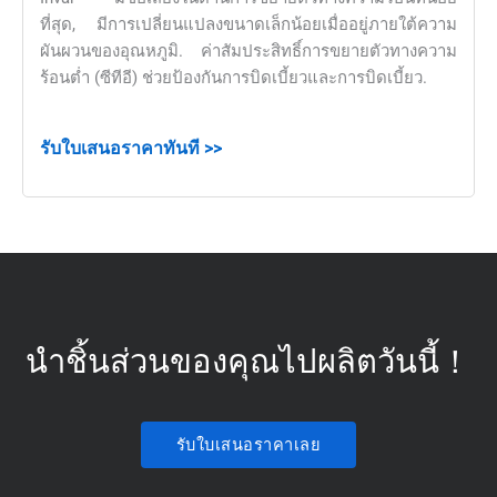
ที่สุด, มีการเปลี่ยนแปลงขนาดเล็กน้อยเมื่ออยู่ภายใต้ความ
ผันผวนของอุณหภูมิ. ค่าสัมประสิทธิ์การขยายตัวทางความ
ร้อนต่ำ (ซีทีอี) ช่วยป้องกันการบิดเบี้ยวและการบิดเบี้ยว.
รับใบเสนอราคาทันที >>
นำชิ้นส่วนของคุณไปผลิตวันนี้！
รับใบเสนอราคาเลย