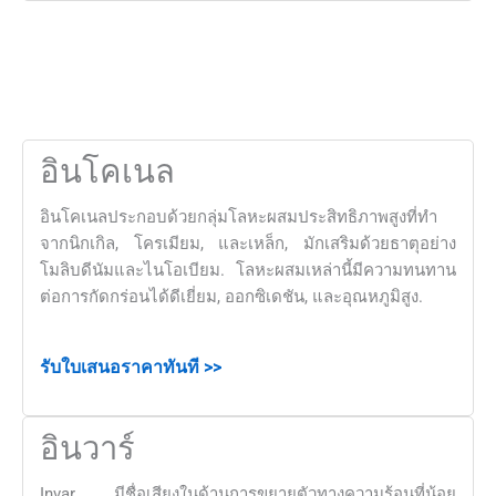
อินโคเนล
อินโคเนลประกอบด้วยกลุ่มโลหะผสมประสิทธิภาพสูงที่ทำ
จากนิกเกิล, โครเมียม, และเหล็ก, มักเสริมด้วยธาตุอย่าง
โมลิบดีนัมและไนโอเบียม. โลหะผสมเหล่านี้มีความทนทาน
ต่อการกัดกร่อนได้ดีเยี่ยม, ออกซิเดชัน, และอุณหภูมิสูง.
รับใบเสนอราคาทันที >>
อินวาร์
Invar มีชื่อเสียงในด้านการขยายตัวทางความร้อนที่น้อย