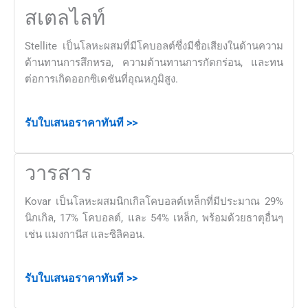
สเตลไลท์
Stellite เป็นโลหะผสมที่มีโคบอลต์ซึ่งมีชื่อเสียงในด้านความ
ต้านทานการสึกหรอ, ความต้านทานการกัดกร่อน, และทน
ต่อการเกิดออกซิเดชันที่อุณหภูมิสูง.
รับใบเสนอราคาทันที >>
วารสาร
Kovar เป็นโลหะผสมนิกเกิลโคบอลต์เหล็กที่มีประมาณ 29%
นิกเกิล, 17% โคบอลต์, และ 54% เหล็ก, พร้อมด้วยธาตุอื่นๆ
เช่น แมงกานีส และซิลิคอน.
รับใบเสนอราคาทันที >>