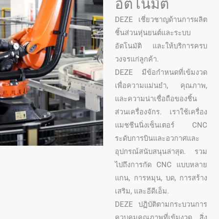
อัตโนมัติ
DEZE เชี่ยวชาญด้านการผลิต
ชิ้นส่วนหุ่นยนต์และระบบ
อัตโนมัติ และให้บริการครบ
วงจรแก่ลูกค้า.
DEZE มีข้อกำหนดที่เข้มงวด
เพื่อความแม่นยำ, คุณภาพ,
และความน่าเชื่อถือของชิ้น
ส่วนเครื่องจักร. เราใช้เครื่อง
แมชชีนนิ่งเซ็นเตอร์ CNC
ระดับการบินและอวกาศและ
อุปกรณ์สนับสนุนล่าสุด. รวม
ไปถึงการกัด CNC แบบหลาย
แกน, การหมุน, บด, การสร้าง
เสริม, และอีดีเอ็ม.
DEZE ปฏิบัติตามกระบวนการ
ควบคุมคุณภาพที่เข้มงวด, สิ่ง