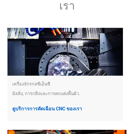
เรา
เครื่องจักรกลซีเอ็นซี
มิลลิ่ง, การกลึงและการตกแต่งพื้นผิว.
ดูบริการการตัดเฉือน CNC ของเรา