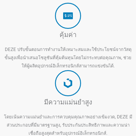
คุ้มค่า
DEZE ปรับขั้นตอนการทำงานให้เหมาะสมและใช้ประโยชน์จากวัสดุ
ขั้นสูงเพื่อนำเสนอโซลูชันที่คุ้มต้นทุนโดยไม่กระทบต่อคุณภาพ, ช่วย
ให้ผู้ผลิตอุปกรณ์อิเล็กทรอนิกส์สามารถแข่งขันได้.
มีความแม่นยำสูง
โดยเน้นความแม่นยำและการควบคุมคุณภาพอย่างเข้มงวด, DEZE มี
ส่วนประกอบที่มีมาตรฐานสูง, รับประกันประสิทธิภาพและความน่า
เชื่อถือสูงสุดสำหรับอุปกรณ์อิเล็กทรอนิกส์.