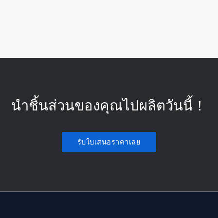
นำชิ้นส่วนของคุณไปผลิตวันนี้！
รับใบเสนอราคาเลย