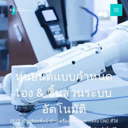
ข้าม
ไป
ที่
เนื้อหา
หุ่นยนต์แบบกำหนด
เอง & ชิ้นส่วนระบบ
อัตโนมัติ
DEZE เป็นบริษัทชั้นนำด้านเครื่องจักรและการหล่อ CNC ที่ให้