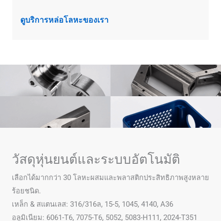
ดูบริการหล่อโลหะของเรา
วัสดุหุ่นยนต์และระบบอัตโนมัติ
เลือกได้มากกว่า 30 โลหะผสมและพลาสติกประสิทธิภาพสูงหลาย
ร้อยชนิด.
เหล็ก & สแตนเลส: 316/316ล, 15-5, 1045, 4140, A36
อลูมิเนียม: 6061-T6, 7075-T6, 5052, 5083-H111, 2024-T351