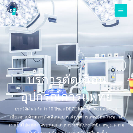
ข้าม
ไป
ที่
เนื้อหา
บริการตัดเฉือน
อุปกรณ์การแพทย์
ประวัติศาสตร์กว่า 10 ปีของ DEZE-Machining มอบความ
เชี่ยวชาญด้านการตัดเฉือนอุปกรณ์ทางการแพทย์ที่กว้างขวาง.
เราเป็นไปตามมาตรฐานอุตสาหกรรมที่มีประสิทธิภาพสูง, ความ