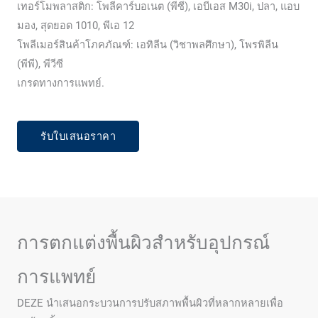
เทอร์โมพลาสติก: โพลีคาร์บอเนต (พีซี), เอบีเอส M30i, ปลา, แอบ
มอง, สุดยอด 1010, พีเอ 12
โพลีเมอร์สินค้าโภคภัณฑ์: เอทิลีน (วิชาพลศึกษา), โพรพิลีน
(พีพี), พีวีซี
เกรดทางการแพทย์.
รับใบเสนอราคา
การตกแต่งพื้นผิวสำหรับอุปกรณ์
การแพทย์
DEZE นำเสนอกระบวนการปรับสภาพพื้นผิวที่หลากหลายเพื่อ