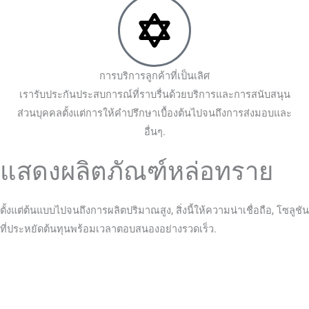
การบริการลูกค้าที่เป็นเลิศ
เรารับประกันประสบการณ์ที่ราบรื่นด้วยบริการและการสนับสนุน
ส่วนบุคคลตั้งแต่การให้คำปรึกษาเบื้องต้นไปจนถึงการส่งมอบและ
อื่นๆ.
แสดงผลิตภัณฑ์หล่อทราย
ตั้งแต่ต้นแบบไปจนถึงการผลิตปริมาณสูง, สิ่งนี้ให้ความน่าเชื่อถือ, โซลูชัน
ที่ประหยัดต้นทุนพร้อมเวลาตอบสนองอย่างรวดเร็ว.