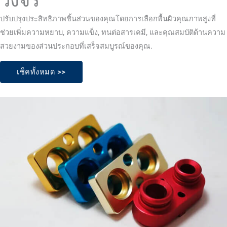
วงจร
ปรับปรุงประสิทธิภาพชิ้นส่วนของคุณโดยการเลือกพื้นผิวคุณภาพสูงที่
ช่วยเพิ่มความหยาบ, ความแข็ง, ทนต่อสารเคมี, และคุณสมบัติด้านความ
สวยงามของส่วนประกอบที่เสร็จสมบูรณ์ของคุณ.
เช็คทั้งหมด >>