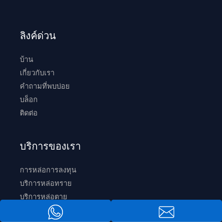
ลิงค์ด่วน
บ้าน
เกี่ยวกับเรา
คำถามที่พบบ่อย
บล็อก
ติดต่อ
บริการของเรา
การหล่อการลงทุน
บริการหล่อทราย
บริการหล่อตาย
CNC Machining Services