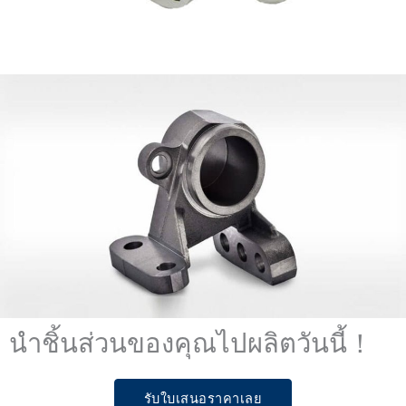
นำชิ้นส่วนของคุณไปผลิตวันนี้！
รับใบเสนอราคาเลย