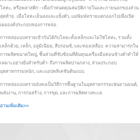
โลหะ, หรือพลาสติก - เพื่อกำหนดคุณสมบัติภายในและภายนอกของส่วน
สุดท้าย. เมื่อโลหะเย็นลงและแข็งตัว, แม่พิมพ์ทรายแตกออกไปเพื่อเปิด
เผยองค์ประกอบของการหล่อ.
การหล่อแบบทรายเข้ากันได้กับโลหะทั้งเหล็กและไม่ใช่โลหะ, รวมทั้ง
เหล็กด้วย, เหล็ก, อลูมิเนียม, สีบรอนซ์, และทองเหลือง. ความสามารถใน
การผลิตขนาดใหญ่, ชิ้นส่วนที่ซับซ้อนที่ต้นทุนเครื่องมือค่อนข้างต่ำทำให้
เหมาะอย่างยิ่งสำหรับต่ำ- ถึงการผลิตปานกลาง, ส่วนประกอบ
อุตสาหกรรมหนัก, และแอปพลิเคชันต้นแบบ.
การหล่อแบบทรายยังคงเป็นวิธีการพื้นฐานในอุตสาหกรรมเช่นยานยนต์,
พลังงาน, การก่อสร้าง, การขุด, และการผลิตทางทะเล.
อ่านเพิ่มเติม>>