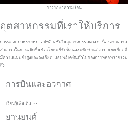
การรักษาความร้อน
อุตสาหกรรมที่เราให้บริการ
การหล่อแบบทรายพบแอปพลิเคชันในอุตสาหกรรมต่าง ๆ เนื่องจากความ
สามารถในการผลิตชิ้นส่วนโลหะที่ซับซ้อนและซับซ้อนด้วยรายละเอียดที่
มีความแม่นยำสูงและละเอียด. แอปพลิเคชั่นทั่วไปของการหล่อทรายรวม
ถึง:
การบินและอวกาศ
เรียนรู้เพิ่มเติม >>
ยานยนต์