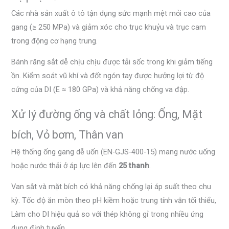
Các nhà sản xuất ô tô tận dụng sức mạnh mệt mỏi cao của
gang (≥ 250 MPa) và giảm xóc cho trục khuỷu và trục cam
trong động cơ hạng trung.
Bánh răng sắt dễ chịu chịu được tải sốc trong khi giảm tiếng
ồn. Kiểm soát vũ khí và đốt ngón tay được hưởng lợi từ độ
cứng của DI (E ≈ 180 GPa) và khả năng chống va đập.
Xử lý đường ống và chất lỏng: Ống, Mặt
bích, Vỏ bơm, Thân van
Hệ thống ống gang dễ uốn (EN-GJS-400-15) mang nước uống
hoặc nước thải ở áp lực lên đến
25 thanh
.
Van sắt và mặt bích có khả năng chống lại áp suất theo chu
kỳ. Tốc độ ăn mòn theo pH kiềm hoặc trung tính vẫn tối thiểu,
Làm cho DI hiệu quả so với thép không gỉ trong nhiều ứng
dụng định tuyến.