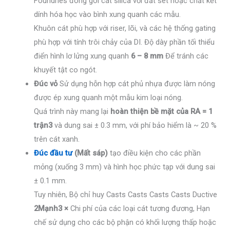
Foundries đóng gói cát silica với đất sét hoặc chất kết
dính hóa học vào bình xung quanh các mẫu.
Khuôn cát phù hợp với riser, lõi, và các hệ thống gating
phù hợp với tính trôi chảy của DI. Độ dày phần tối thiểu
điển hình lơ lửng xung quanh
6 – 8 mm
Để tránh các
khuyết tật co ngót.
Đúc vỏ
Sử dụng hỗn hợp cát phủ nhựa được làm nóng
được ép xung quanh một mẫu kim loại nóng.
Quá trình này mang lại
hoàn thiện bề mặt của RA = 1
trận3
và dung sai ± 0.3 mm, với phí bảo hiểm là ~ 20 %
trên cát xanh.
Đúc đầu tư
(Mất sáp)
tạo điều kiện cho các phần
mỏng (xuống 3 mm) và hình học phức tạp với dung sai
± 0.1 mm.
Tuy nhiên, Bộ chỉ huy Casts Casts Casts Casts Ductive
2Mạnh3 ×
Chi phí của các loại cát tương đương, Hạn
chế sử dụng cho các bộ phận có khối lượng thấp hoặc