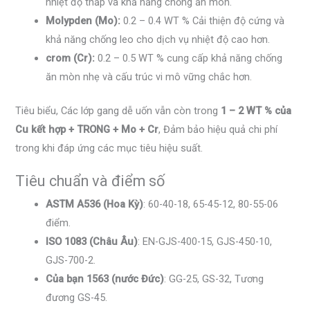
nhiệt độ thấp và khả năng chống ăn mòn.
Molypden (Mo):
0.2 – 0.4 WT % Cải thiện độ cứng và
khả năng chống leo cho dịch vụ nhiệt độ cao hơn.
crom (Cr):
0.2 – 0.5 WT % cung cấp khả năng chống
ăn mòn nhẹ và cấu trúc vi mô vững chắc hơn.
Tiêu biểu, Các lớp gang dễ uốn vẫn còn trong
1 – 2 WT % của
Cu kết hợp + TRONG + Mo + Cr
, Đảm bảo hiệu quả chi phí
trong khi đáp ứng các mục tiêu hiệu suất.
Tiêu chuẩn và điểm số
ASTM A536 (Hoa Kỳ)
: 60-40-18, 65-45-12, 80-55-06
điểm.
ISO 1083 (Châu Âu)
: EN-GJS-400-15, GJS-450-10,
GJS-700-2.
Của bạn 1563 (nước Đức)
: GG-25, GS-32, Tương
đương GS-45.