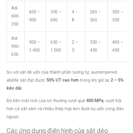
Adi
600 –
350 –
4 –
260 –
300 –
600-
900
600
8
360
350
350
Adi
900 –
650 –
2 –
350 –
400 –
900-
1 400
1 000
5
450
450
650
So với sắt dễ uốn của thành phần tương tự, austempered
abilitle sắt đạt được
50% UT cao hơn
trong khi giữ lại
2 – 5%
kéo dài
.
Độ bền mệt mỏi của nó thường vượt quá
400 MPa
, vượt trội
hơn cả sắt xám và nhiều thép hợp kim dưới sự uốn cong đảo
ngược.
Các ứng dụng điển hình của sắt dẻo