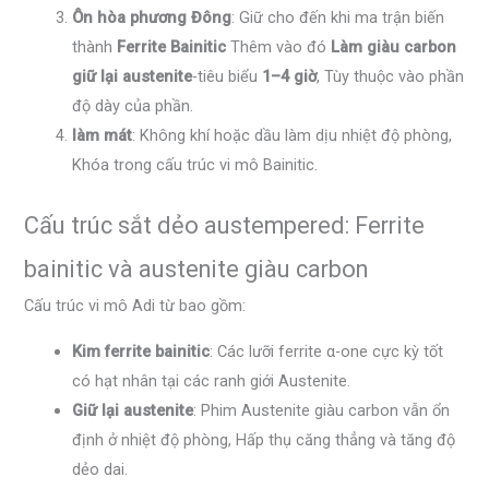
Ôn hòa phương Đông
: Giữ cho đến khi ma trận biến
thành
Ferrite Bainitic
Thêm vào đó
Làm giàu carbon
giữ lại austenite
-tiêu biểu
1–4 giờ
, Tùy thuộc vào phần
độ dày của phần.
làm mát
: Không khí hoặc dầu làm dịu nhiệt độ phòng,
Khóa trong cấu trúc vi mô Bainitic.
Cấu trúc sắt dẻo austempered: Ferrite
bainitic và austenite giàu carbon
Cấu trúc vi mô Adi từ bao gồm:
Kim ferrite bainitic
: Các lưỡi ferrite α-one cực kỳ tốt
có hạt nhân tại các ranh giới Austenite.
Giữ lại austenite
: Phim Austenite giàu carbon vẫn ổn
định ở nhiệt độ phòng, Hấp thụ căng thẳng và tăng độ
dẻo dai.