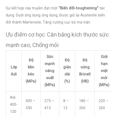
Sự kết hợp này truyền đạt một
“Biến đổi-toughening”
tác
dụng: Dưới ứng dụng ứng dụng, Được giữ lại Austenite biến
đổi thành Martensite, Tăng cường cục bộ ma trận.
Ưu điểm cơ học: Cân bằng kích thước sức
mạnh cao, Chống mỏi
Sức
Giới
Độ
Độ
Độ
mạnh
hạn
Lớp
bền
giãn
cứng
năng
mệt
Adi
kéo
dài
Brinell
suất
mỏi
(MPa)
(%)
(HB)
(MPa)
(MPa)
Adi
400 –
275 –
8 –
180 –
220 –
400-
550
415
12
260
260
120