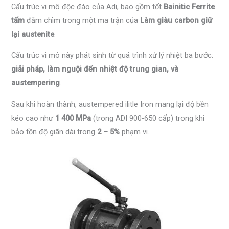
Cấu trúc vi mô độc đáo của Adi, bao gồm tốt
Bainitic Ferrite
tấm
đắm chìm trong một ma trận của
Làm giàu carbon giữ
lại austenite
.
Cấu trúc vi mô này phát sinh từ quá trình xử lý nhiệt ba bước:
giải pháp, làm nguội đến nhiệt độ trung gian, và
austempering
.
Sau khi hoàn thành, austempered ilitle Iron mang lại độ bền
kéo cao như
1 400 MPa
(trong ADI 900-650 cấp) trong khi
bảo tồn độ giãn dài trong
2 – 5%
phạm vi.