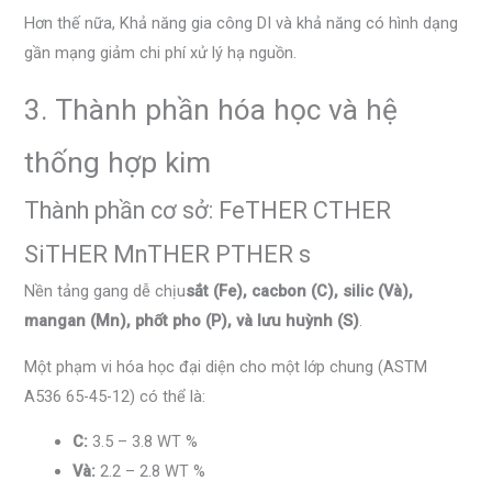
Hơn thế nữa, Khả năng gia công DI và khả năng có hình dạng
gần mạng giảm chi phí xử lý hạ nguồn.
3. Thành phần hóa học và hệ
thống hợp kim
Thành phần cơ sở: FeTHER CTHER
SiTHER MnTHER PTHER s
Nền tảng gang dễ chịu
sắt (Fe), cacbon (C), silic (Và),
mangan (Mn), phốt pho (P), và lưu huỳnh (S)
.
Một phạm vi hóa học đại diện cho một lớp chung (ASTM
A536 65-45-12) có thể là:
C:
3.5 – 3.8 WT %
Và:
2.2 – 2.8 WT %