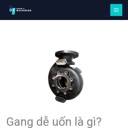
Chuyển
đến
nội
dung
Gang dễ uốn là gì?