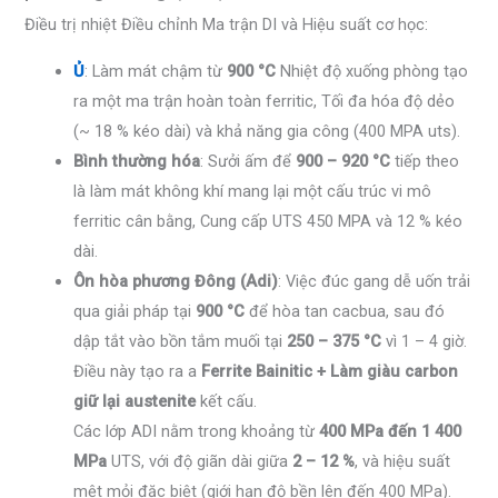
Điều trị nhiệt Điều chỉnh Ma trận DI và Hiệu suất cơ học:
Ủ
: Làm mát chậm từ
900 °C
Nhiệt độ xuống phòng tạo
ra một ma trận hoàn toàn ferritic, Tối đa hóa độ dẻo
(~ 18 % kéo dài) và khả năng gia công (400 MPA uts).
Bình thường hóa
: Sưởi ấm để
900 – 920 °C
tiếp theo
là làm mát không khí mang lại một cấu trúc vi mô
ferritic cân bằng, Cung cấp UTS 450 MPA và 12 % kéo
dài.
Ôn hòa phương Đông (Adi)
: Việc đúc gang dễ uốn trải
qua giải pháp tại
900 °C
để hòa tan cacbua, sau đó
dập tắt vào bồn tắm muối tại
250 – 375 °C
vì 1 – 4 giờ.
Điều này tạo ra a
Ferrite Bainitic + Làm giàu carbon
giữ lại austenite
kết cấu.
Các lớp ADI nằm trong khoảng từ
400 MPa đến 1 400
MPa
UTS, với độ giãn dài giữa
2 – 12 %
, và hiệu suất
mệt mỏi đặc biệt (giới hạn độ bền lên đến 400 MPa).