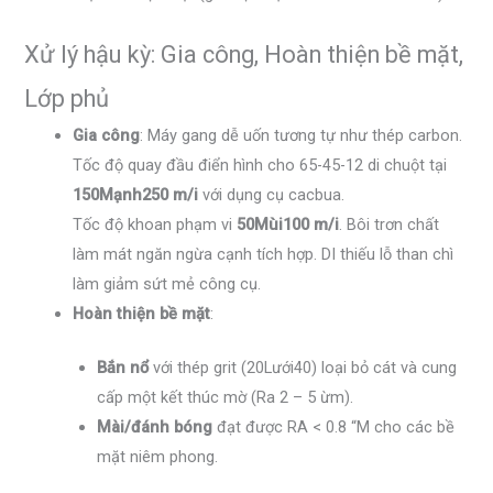
Xử lý hậu kỳ: Gia công, Hoàn thiện bề mặt,
Lớp phủ
Gia công
: Máy gang dễ uốn tương tự như thép carbon.
Tốc độ quay đầu điển hình cho 65-45-12 di chuột tại
150Mạnh250 m/i
với dụng cụ cacbua.
Tốc độ khoan phạm vi
50Mùi100 m/i
. Bôi trơn chất
làm mát ngăn ngừa cạnh tích hợp. DI thiếu lỗ than chì
làm giảm sứt mẻ công cụ.
Hoàn thiện bề mặt
:
Bắn nổ
với thép grit (20Lưới40) loại bỏ cát và cung
cấp một kết thúc mờ (Ra 2 – 5 ừm).
Mài/đánh bóng
đạt được RA < 0.8 “M cho các bề
mặt niêm phong.