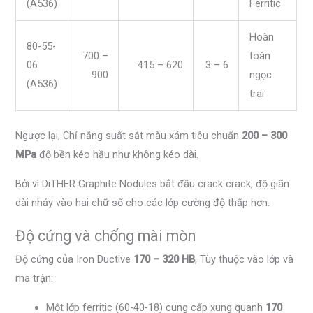
(A536)
Ferritic
Hoàn
80-55-
700 –
toàn
06
415 – 620
3 – 6
900
ngọc
(A536)
trai
Ngược lại, Chỉ năng suất sắt màu xám tiêu chuẩn
200 – 300
MPa
độ bền kéo hầu như không kéo dài.
Bởi vì DiTHER Graphite Nodules bắt đầu crack crack, độ giãn
dài nhảy vào hai chữ số cho các lớp cường độ thấp hơn.
Độ cứng và chống mài mòn
Độ cứng của Iron Ductive
170 – 320 HB
, Tùy thuộc vào lớp và
ma trận:
Một lớp ferritic (60-40-18) cung cấp xung quanh
170