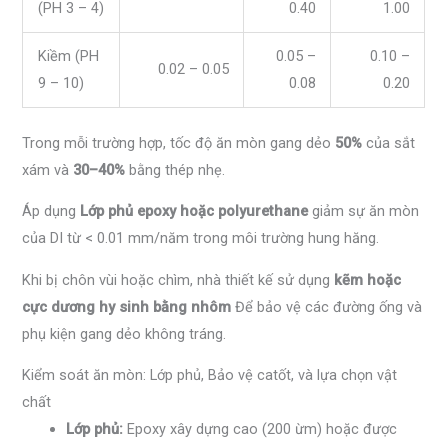
(PH 3 – 4)
0.40
1.00
Kiềm (PH
0.05 –
0.10 –
0.02 – 0.05
9 – 10)
0.08
0.20
Trong mỗi trường hợp, tốc độ ăn mòn gang dẻo
50%
của sắt
xám và
30–40%
bằng thép nhẹ.
Áp dụng
Lớp phủ epoxy hoặc polyurethane
giảm sự ăn mòn
của DI từ < 0.01 mm/năm trong môi trường hung hăng.
Khi bị chôn vùi hoặc chìm, nhà thiết kế sử dụng
kẽm hoặc
cực dương hy sinh bằng nhôm
Để bảo vệ các đường ống và
phụ kiện gang dẻo không tráng.
Kiểm soát ăn mòn: Lớp phủ, Bảo vệ catốt, và lựa chọn vật
chất
Lớp phủ:
Epoxy xây dựng cao (200 ừm) hoặc được