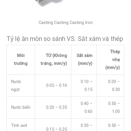
Casting Casting Casting Iron
Tỷ lệ ăn mòn so sánh VS. Sắt xám và thép
Thép
Môi
TỪ (Không
Sắt xám
nhẹ
trường
tráng, mm/y)
(mm/y)
(mm/y)
Nước
0.10 –
0.20 –
0.05 – 0.10
ngọt
0.15
0.30
0.40 –
0.50 –
Nước biển
0.20 – 0.35
0.60
1.00
Tính axit
0.30 –
0.50 –
0.15 – 0.25