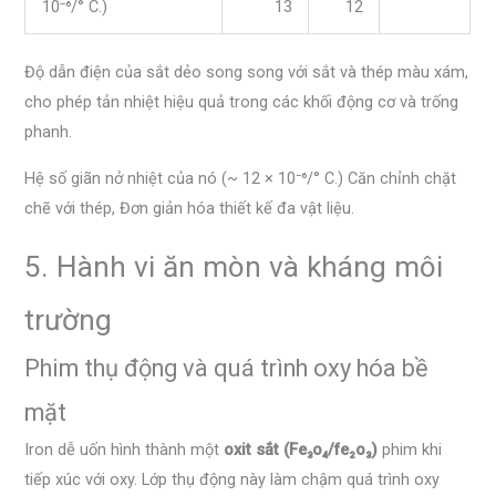
10⁻⁶/° C.)
13
12
Độ dẫn điện của sắt dẻo song song với sắt và thép màu xám,
cho phép tản nhiệt hiệu quả trong các khối động cơ và trống
phanh.
Hệ số giãn nở nhiệt của nó (~ 12 × 10⁻⁶/° C.) Căn chỉnh chặt
chẽ với thép, Đơn giản hóa thiết kế đa vật liệu.
5. Hành vi ăn mòn và kháng môi
trường
Phim thụ động và quá trình oxy hóa bề
mặt
Iron dễ uốn hình thành một
oxit sắt (Fe₃o₄/fe₂o₃)
phim khi
tiếp xúc với oxy. Lớp thụ động này làm chậm quá trình oxy