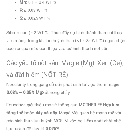
Mn:
0.1 – 0.4 WT %
P:
≤ 0.08 WT %
S:
≤ 0.025 WT %
Silicon cao (≥ 2 WT %) Thúc đẩy sự hình thành than chì thay
vì xi măng, trong khi lưu huỳnh thấp (< 0.025 WT %) ngăn chặn
các vùi quá mức can thiệp vào sự hình thành nốt sần.
Các yếu tố nốt sần: Magie (Mg), Xeri (Ce),
và đất hiếm (NỐT RÊ)
Nodularity trong gang dễ uốn phát sinh từ việc thêm magiê
0.03% – 0.05% Mg
Sắt nóng chảy.
Foundries giới thiệu magiê thông qua
MGTHER FE Hợp kim
tổng thể
hoặc
dây có dây
. Magiê Mối quan hệ mạnh mẽ với
các hình thức lưu huỳnh MGS, Vì vậy, họ kiểm soát chặt chẽ
lưu huỳnh để duy trì
0.025%
.