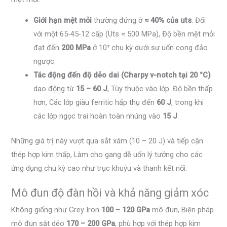
Giới hạn mệt mỏi
thường đứng ở
≈ 40% của uts
. Đối
với một 65-45-12 cấp (Uts ≈ 500 MPa), Độ bền mệt mỏi
đạt đến
200 MPa
ở 10⁷ chu kỳ dưới sự uốn cong đảo
ngược.
Tác động đến độ dẻo dai (Charpy v-notch tại 20 °C)
dao động từ
15 – 60 J
, Tùy thuộc vào lớp. Độ bền thấp
hơn, Các lớp giàu ferritic hấp thụ đến
60 J
, trong khi
các lớp ngọc trai hoàn toàn nhúng vào
15 J
.
Những giá trị này vượt qua sắt xám (10 – 20 J) và tiếp cận
thép hợp kim thấp, Làm cho gang dễ uốn lý tưởng cho các
ứng dụng chu kỳ cao như trục khuỷu và thanh kết nối.
Mô đun độ đàn hồi và khả năng giảm xóc
Không giống như Grey Iron
100 – 120 GPa
mô đun, Biện pháp
mô đun sắt dẻo
170 – 200 GPa
, phù hợp với thép hợp kim