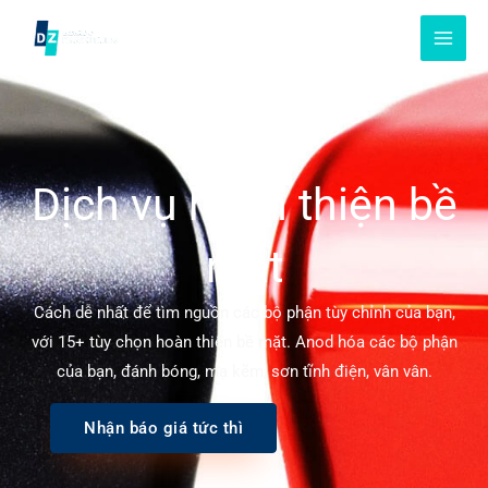
Chuyển
đến
nội
dung
Dịch vụ hoàn thiện bề
mặt
Cách dễ nhất để tìm nguồn các bộ phận tùy chỉnh của bạn,
với 15+ tùy chọn hoàn thiện bề mặt. Anod hóa các bộ phận
của bạn, đánh bóng, mạ kẽm, sơn tĩnh điện, vân vân.
Nhận báo giá tức thì