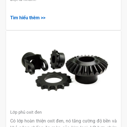
Tìm hiểu thêm >>
Lớp phủ oxit đen
Có lớp hoàn thiện oxit đen, nó tăng cường độ bền và