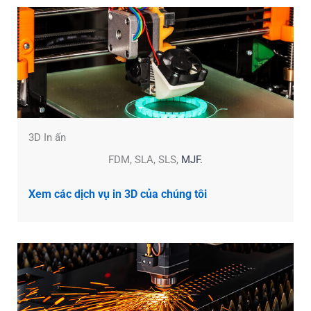
3D In ấn
FDM, SLA, SLS,
MJF.
Xem các dịch vụ in 3D của chúng tôi