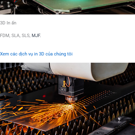
3D In ấn
FDM, SLA, SLS,
MJF.
Xem các dịch vụ in 3D của chúng tôi