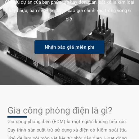
Cho dù dự án của bạn phức tạp hay đơn giản, bất kể là kim loại
hay nhựa, bạn sẽ nhận được báo giá chính xác trong vòng 6
giờ.
Nhận báo giá miễn phí
Gia công phóng điện là gì?
Gia công phóng điện (EDM) là một người không tiếp xúc,
Quy trình sản xuất trừ sử dụng xả điện có kiểm soát (tia
lửa) để làm xói mòn vật liệu từ phôi dẫn điện. Hoạt động