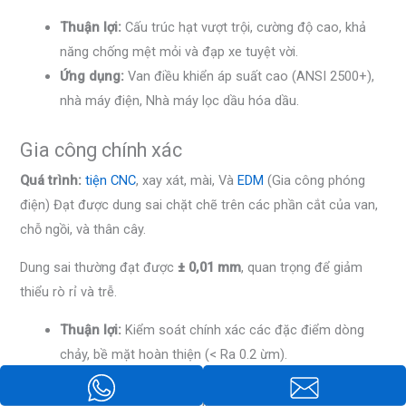
Thuận lợi:
Cấu trúc hạt vượt trội, cường độ cao, khả
năng chống mệt mỏi và đạp xe tuyệt vời.
Ứng dụng:
Van điều khiển áp suất cao (ANSI 2500+),
nhà máy điện, Nhà máy lọc dầu hóa dầu.
Gia công chính xác
Quá trình:
tiện CNC
, xay xát, mài, Và
EDM
(Gia công phóng
điện) Đạt được dung sai chặt chẽ trên các phần cắt của van,
chỗ ngồi, và thân cây.
Dung sai thường đạt được
± 0,01 mm
, quan trọng để giảm
thiểu rò rỉ và trễ.
Thuận lợi:
Kiểm soát chính xác các đặc điểm dòng
chảy, bề mặt hoàn thiện (< Ra 0.2 ừm).
Ứng dụng:
Van kim, phích cắm van toàn cầu, Lồng
chống thú, Trims hiệu suất cao.