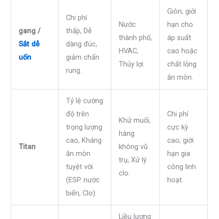
Giòn; giới
Chi phí
Nước
hạn cho
gang /
thấp, Dễ
thành phố,
áp suất
Sắt dễ
dàng đúc,
HVAC,
cao hoặc
uốn
giảm chấn
Thủy lợi.
chất lỏng
rung.
ăn mòn.
Tỷ lệ cường
độ trên
Chi phí
Khử muối,
trọng lượng
cực kỳ
hàng
cao, Kháng
cao; giới
Titan
không vũ
ăn mòn
hạn gia
trụ, Xử lý
tuyệt vời
công linh
clo.
(ESP. nước
hoạt.
biển, Clo).
Liều lượng