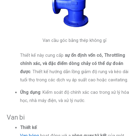
Van cầu góc bằng thép không gỉ
Thiết kế này cung cấp
sự ổn định vốn có, Throttling
chính xác, và đặc điểm dòng chảy có thể dự đoán
được
. Thiết kế hướng dẫn lồng giảm độ rung và kéo dài
tuổi thọ trong các dịch vụ áp suất cao hoặc cavitating.
Ứng dụng
: Kiểm soát độ chính xác cao trong xử lý hóa
học, nhà máy điện, và xử lý nước.
Van bi
Thiết kế
:
Van bóng
hoạt động với a
vòng quay tứ kết
của một