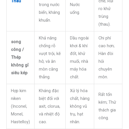
Thau
chế; Rủi
trong nước
Nước
ro khử
biển, kháng
uống.
trùng
khuẩn.
(thau).
Khả năng
Dầu ngoài
Chi phí
song
chống rỗ
khơi & khí
cao hơn;
công /
vượt trội, kẽ
đốt, khử
Hàn đòi
Thép
hở, và ăn
muối, nhà
hỏi
không gỉ
mòn căng
máy hóa
chuyên
siêu kép
thẳng.
chất.
môn.
Hợp kim
Kháng đặc
Xử lý hóa
Rất tốn
niken
biệt đối với
chất, hàng
kém; Thử
(Inconel,
axit, clorua,
không vũ
thách gia
Monel,
và nhiệt độ
trụ, hạt
công.
Hastelloy)
cao.
nhân.