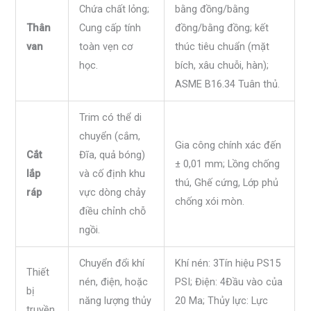
Chứa chất lỏng;
bằng đồng/bằng
Thân
Cung cấp tính
đồng/bằng đồng; kết
van
toàn vẹn cơ
thúc tiêu chuẩn (mặt
học.
bích, xâu chuỗi, hàn);
ASME B16.34 Tuân thủ.
Trim có thể di
chuyển (cắm,
Gia công chính xác đến
Cắt
Đĩa, quả bóng)
± 0,01 mm; Lồng chống
lắp
và cố định khu
thú, Ghế cứng, Lớp phủ
ráp
vực dòng chảy
chống xói mòn.
điều chỉnh chỗ
ngồi.
Chuyển đổi khí
Khí nén: 3Tín hiệu PS15
Thiết
nén, điện, hoặc
PSI; Điện: 4Đầu vào của
bị
năng lượng thủy
20 Ma; Thủy lực: Lực
truyền