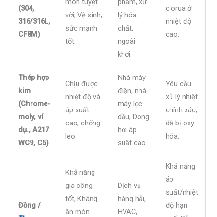
mòn tuyệt
phẩm, xử
(304,
clorua ở
vời, Vệ sinh,
lý hóa
316/316L,
nhiệt độ
sức mạnh
chất,
CF8M)
cao.
tốt.
ngoài
khơi.
Thép hợp
Nhà máy
Chịu được
Yêu cầu
kim
điện, nhà
nhiệt độ và
xử lý nhiệt
(Chrome-
máy lọc
áp suất
chính xác;
moly, ví
dầu, Dòng
cao; chống
dễ bị oxy
dụ., A217
hơi áp
leo.
hóa.
WC9, C5)
suất cao.
Khả năng
Khả năng
áp
gia công
Dịch vụ
suất/nhiệt
tốt, Kháng
hàng hải,
Đồng /
độ hạn
ăn mòn
HVAC,