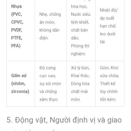
Nhựa
hóa học,
Nhiệt độ/
(PVC,
Nhẹ, chống
Nước siêu
áp suất
CPVC,
ăn mòn,
tinh khiết,
hạn chế;
PVDF,
không dẫn
chất bán
leo dưới
PTFE,
điện.
dẫn,
tải.
PFA)
Phòng thí
nghiệm.
Độ cứng
Xử lý bùn,
Giòn, Khó
Gốm sứ
cực cao,
Khai thác,
sửa chữa;
(nhôm,
sự xói mòn
Dòng hóa
Thiết kế
zirconia)
và chống
chất mài
tùy chỉnh
xâm thực.
mòn.
tốn kém.
5. Động vật, Người định vị và giao