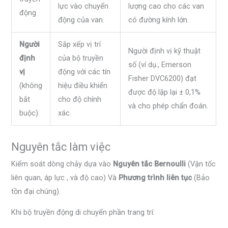
lực vào chuyển
lượng cao cho các van
động
động của van.
có đường kính lớn.
Người
Sắp xếp vị trí
Người định vị kỹ thuật
định
của bộ truyền
số (ví dụ., Emerson
vị
động với các tín
Fisher DVC6200) đạt
(không
hiệu điều khiển
được độ lặp lại ± 0,1%
bắt
cho độ chính
và cho phép chẩn đoán.
buộc)
xác.
Nguyên tắc làm việc
Kiểm soát dòng chảy dựa vào
Nguyên tắc Bernoulli
(Vận tốc
liên quan, áp lực , và độ cao) Và
Phương trình liên tục
(Bảo
tồn đại chúng).
Khi bộ truyền động di chuyển phần trang trí: