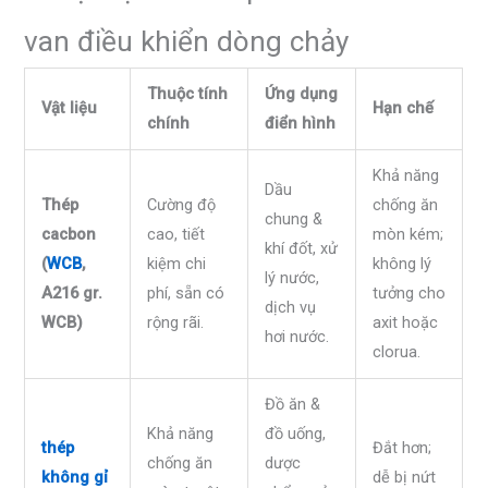
van điều khiển dòng chảy
Thuộc tính
Ứng dụng
Vật liệu
Hạn chế
chính
điển hình
Khả năng
Dầu
Thép
Cường độ
chống ăn
chung &
cacbon
cao, tiết
mòn kém;
khí đốt, xử
(
WCB
,
kiệm chi
không lý
lý nước,
A216 gr.
phí, sẵn có
tưởng cho
dịch vụ
WCB)
rộng rãi.
axit hoặc
hơi nước.
clorua.
Đồ ăn &
Khả năng
đồ uống,
thép
Đắt hơn;
chống ăn
dược
không gỉ
dễ bị nứt