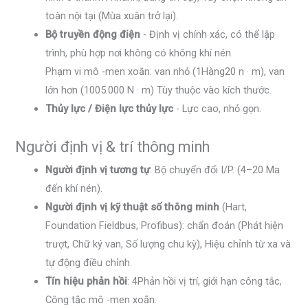
toàn nội tại (Mùa xuân trở lại).
Bộ truyền động điện
- Định vị chính xác, có thể lập
trình, phù hợp nơi không có không khí nén.
Phạm vi mô -men xoắn: van nhỏ (1Hàng20 n · m), van
lớn hơn (1005.000 N · m) Tùy thuộc vào kích thước.
Thủy lực / Điện lực thủy lực
- Lực cao, nhỏ gọn.
Người định vị & trí thông minh
Người định vị tương tự
: Bộ chuyển đổi I/P. (4–20 Ma
đến khí nén).
Người định vị kỹ thuật số thông minh
(Hart,
Foundation Fieldbus, Profibus): chẩn đoán (Phát hiện
trượt, Chữ ký van, Số lượng chu kỳ), Hiệu chỉnh từ xa và
tự động điều chỉnh.
Tín hiệu phản hồi
: 4Phản hồi vị trí, giới hạn công tắc,
Công tắc mô -men xoắn.