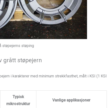
å støpejerns støping
v grått støpejern
ejern i karakterer med minimum strekkfasthet, målt i KSI (1 KSI
Typisk
Vanlige applikasjoner
mikrostruktur