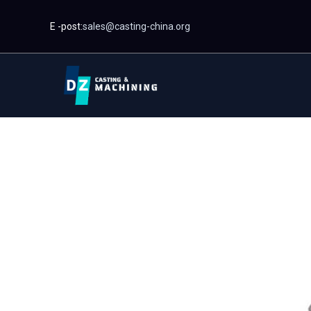
Hopp
E -post:
sales@casting-china.org
til
innhold