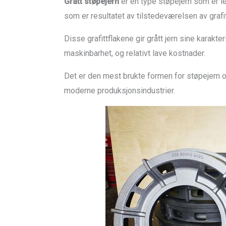
Grått støpejern
er en type støpejern som er le
som er resultatet av tilstedeværelsen av grafit
Disse grafittflakene gir grått jern sine karak
maskinbarhet, og relativt lave kostnader.
Det er den mest brukte formen for støpejern og
moderne produksjonsindustrier.