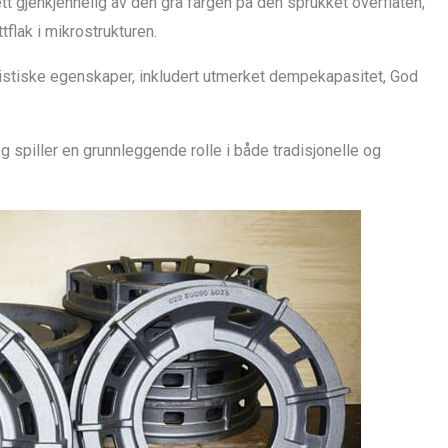
tt gjenkjennelig av den grå fargen på den sprukket overflaten,
tflak i mikrostrukturen.
teristiske egenskaper, inkludert utmerket dempekapasitet, God
 spiller en grunnleggende rolle i både tradisjonelle og