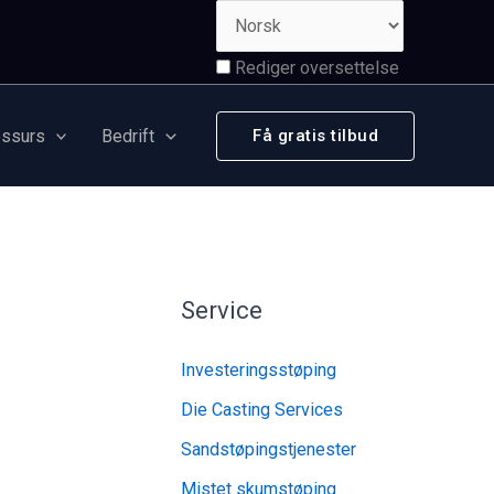
Rediger oversettelse
ssurs
Bedrift
Få gratis tilbud
Service
Investeringsstøping
Die Casting Services
Sandstøpingstjenester
Mistet skumstøping