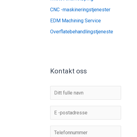
CNC -maskineringstjenester
EDM Machining Service
Overflatebehandlingstjeneste
Kontakt oss
N
a
v
E
n
-
*
p
T