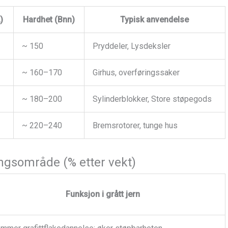
)
Hardhet (Bnn)
Typisk anvendelse
~ 150
Pryddeler, Lysdeksler
~ 160–170
Girhus, overføringssaker
~ 180–200
Sylinderblokker, Store støpegods
~ 220–240
Bremsrotorer, tunge hus
gsområde (% etter vekt)
Funksjon i grått jern