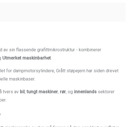
 av sin flassende grafittmikrostruktur - kombinerer
og
Utmerket maskinbarhet
.
et for dampmotorsylindere, Grått støpejern har siden drevet
ielle maskinbaser.
på tvers av
bil
,
tungt maskiner
,
rør
, og
innenlands
sektorer
er.
?