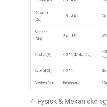
Karbon (C)
2.5 - 4.0
Fre
Silisium
1.8 - 3.0
Gra
(Og)
Mangan
0.2 - 1.0
Sty
(Mn)
For
Fosfor (P)
≤ 0.12 (Maks 0.5)
(St
Svovel (S)
≤ 0.12
Gen
Stryke (Fe)
Balansere
Mat
4. Fysisk & Mekaniske e