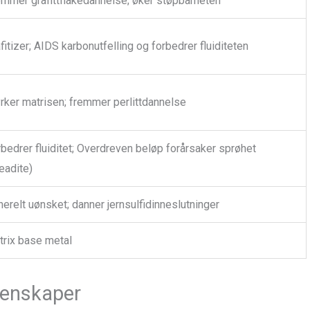
mmer grafittflakedannelse; øker støpbarheten
fitizer; AIDS karbonutfelling og forbedrer fluiditeten
rker matrisen; fremmer perlittdannelse
bedrer fluiditet; Overdreven beløp forårsaker sprøhet
eadite)
erelt uønsket; danner jernsulfidinneslutninger
rix base metal
genskaper