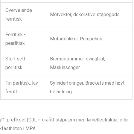
Overveiende
Motvekter, dekorative støpegods
ferritisk
Ferritisk -
Motorblokker, Pumpehus
pearlitisk
Stort sett
Bremsetrommer, svinghjul,
perlitisk
Maskinsenger
Fin perlitisk, lav
Sylinderforinger, Brackets med høyt
ferritt
belastning
 -prefikset (GJL = grafitt støpejern med lamellestruktur, eller
ekkfastheten i MPA.