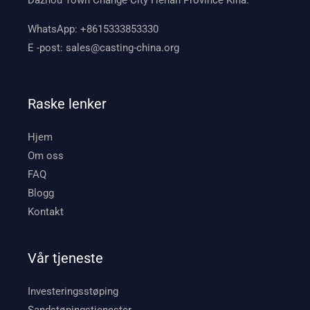
Dazhou Town Change City Henan Province Kina.
WhatsApp:
+8615333853330
E -post:
sales@casting-china.org
Raske lenker
Hjem
Om oss
FAQ
Blogg
Kontakt
Vår tjeneste
Investeringsstøping