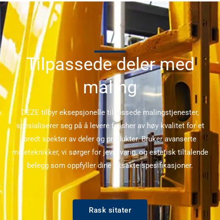
Tilpassede deler med
maling
DEZE tilbyr eksepsjonelle tilpassede malingstjenester,
spesialiserer seg på å levere finisher av høy kvalitet for et
bredt spekter av deler og produkter. Bruker avanserte
maleteknikker, vi sørger for jevn, varig, og estetisk tiltalende
belegg som oppfyller dine eksakte spesifikasjoner.
Rask sitater