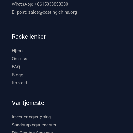
WhatsApp:
+8615333853330
E -post:
sales@casting-china.org
Raske lenker
Hjem
Om oss
FAQ
Blogg
Kontakt
Vår tjeneste
Investeringsstøping
Sandstøpingstjenester
Die Casting Services