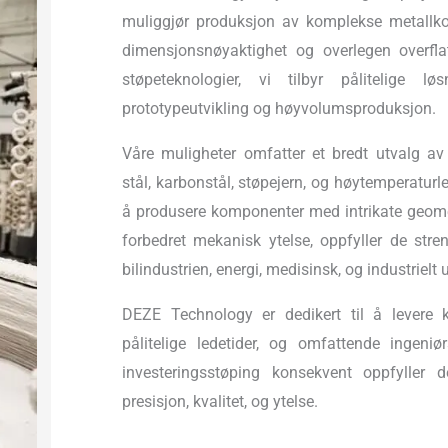
muliggjør produksjon av komplekse metall
dimensjonsnøyaktighet og overlegen overflat
støpeteknologier, vi tilbyr pålitelige 
prototypeutvikling og høyvolumsproduksjon.
Våre muligheter omfatter et bredt utvalg av ma
stål, karbonstål, støpejern, og høytemperaturle
å produsere komponenter med intrikate geomet
forbedret mekanisk ytelse, oppfyller de stre
bilindustrien, energi, medisinsk, og industrielt u
DEZE Technology er dedikert til å levere k
pålitelige ledetider, og omfattende ingeniør
investeringsstøping konsekvent oppfyller 
presisjon, kvalitet, og ytelse.