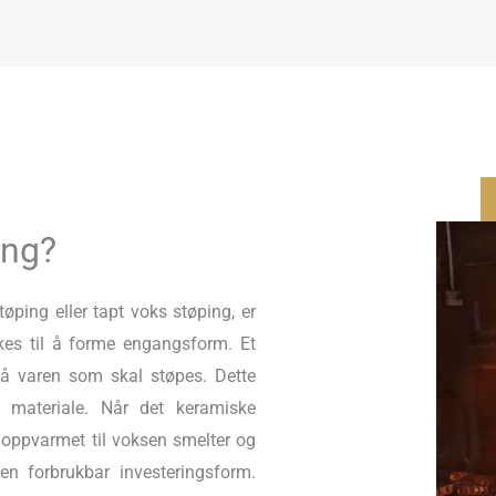
ing?
øping eller tapt voks støping, er
kes til å forme engangsform. Et
på varen som skal støpes. Dette
 materiale. Når det keramiske
g oppvarmet til voksen smelter og
en forbrukbar investeringsform.