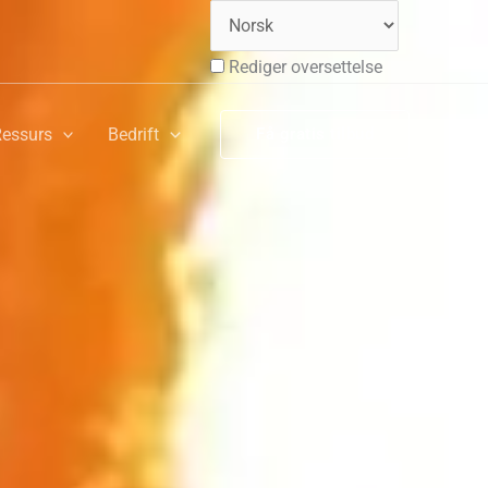
Rediger oversettelse
essurs
Bedrift
Få gratis tilbud