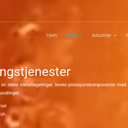
Hjem
Evner
Industrier
R
ingstjenester
for en rekke metalllegeringer, levere presisjonskomponenter med
andlinger.
rsel
ish.