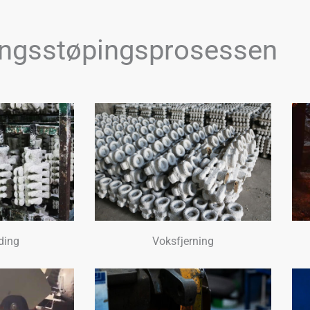
ingsstøpingsprosessen
lding
Voksfjerning