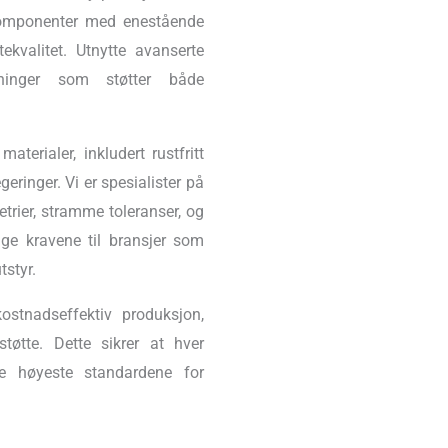
komponenter med enestående
ekvalitet. Utnytte avanserte
løsninger som støtter både
terialer, inkludert rustfritt
geringer. Vi er spesialister på
rier, stramme toleranser, og
nge kravene til bransjer som
tstyr.
ostnadseffektiv produksjon,
støtte. Dette sikrer at hver
de høyeste standardene for