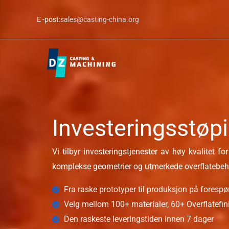
Hopp
E -post:
sales@casting-china.org
til
innhold
Investeringsstøp
Vi tilbyr investeringstjenester av høy kvalitet 
komplekse geometrier og utmerkede overflatebeh
Fra raske prototyper til produksjon på forespø
Velg mellom 100+ materialer, 60+ Overflatefin
Den raskeste leveringstiden innen 7 dager