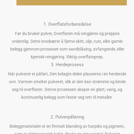
1. Overflateforberedelse
Før du bruker pulver, Overflaten må rengjøres og preppes
ordentlig. Dette innebærer å fjerne skitt, olje, rust, eller gamle
belegg gjennom prosesser som sandblåsing, avfangende, eller
kjemisk rengjøring. Riktig overflateprep.
3. Herdeprosess
Når pulveret er påført, Den belagte delen plasseres i en herdende
ovn. Varmen smelter pulveret, slik at den kan strømme og binde
seg til overflaten. Denne prosessen skaper en glatt, varig, og
kontinuerlig belegg som fester seg tett til metallet.
2. Pulverpåføring
Beleggmaterialet er en finmalt blanding av harpiks og pigment,
som er elektrostatisk ladet. Bruke en spraypistol, Pulveret