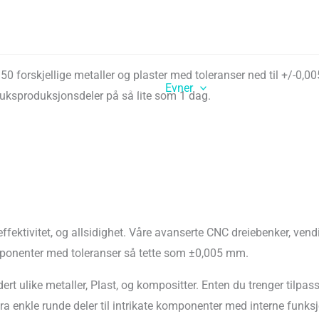
50 forskjellige metaller og plaster med toleranser ned til +/-0
Hjem
Evner
Industrier
R
bruksproduksjonsdeler på så lite som 1 dag.
ffektivitet, og allsidighet. Våre avanserte CNC dreiebenker, vendi
mponenter med toleranser så tette som ±0,005 mm.
udert ulike metaller, Plast, og kompositter. Enten du trenger til
fra enkle runde deler til intrikate komponenter med interne funksjo