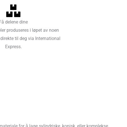
Få delene dine
ler produseres i løpet av noen
direkte til deg via International
Express.
teriale for å lage sylindriske, konisk, eller komplekse