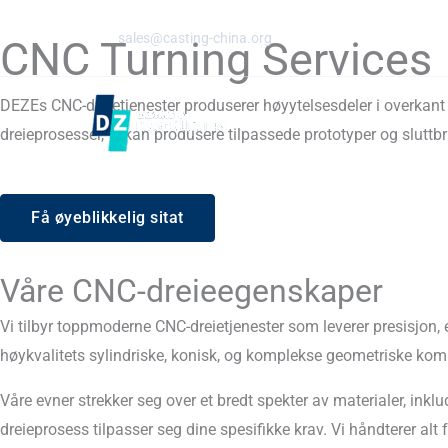
Hopp
E -post:
sales@casting-china.org
til
CNC Turning Services
innhold
DEZEs CNC-dreietjenester produserer høyytelsesdeler i overkant 
dreieprosesser, vi kan produsere tilpassede prototyper og slutt
Få øyeblikkelig sitat
Våre CNC-dreieegenskaper
Vi tilbyr toppmoderne CNC-dreietjenester som leverer presisjon, e
høykvalitets sylindriske, konisk, og komplekse geometriske ko
Våre evner strekker seg over et bredt spekter av materialer, inkl
dreieprosess tilpasser seg dine spesifikke krav. Vi håndterer alt 