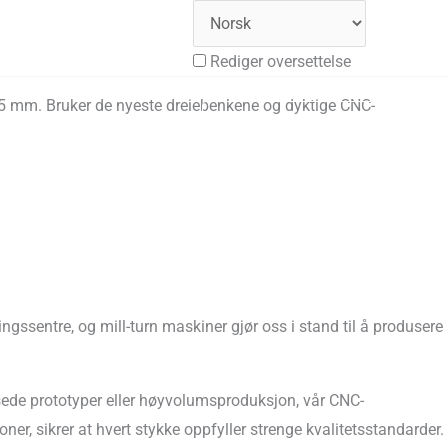
Rediger oversettelse
,005 mm. Bruker de nyeste dreiebenkene og dyktige CNC-
essurs
Bedrift
Få gratis tilbud
ngssentre, og mill-turn maskiner gjør oss i stand til å produsere
passede prototyper eller høyvolumsproduksjon, vår CNC-
ner, sikrer at hvert stykke oppfyller strenge kvalitetsstandarder.