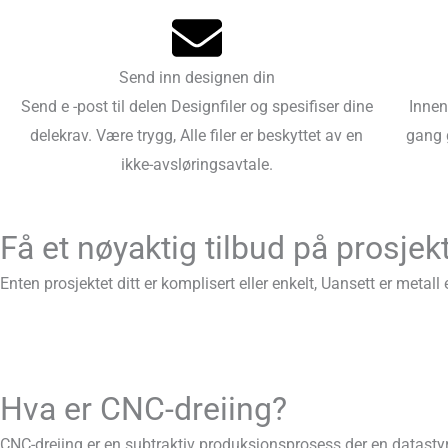
Send inn designen din
Send e -post til delen Designfiler og spesifiser dine
Innen
delekrav. Være trygg, Alle filer er beskyttet av en
gang 
ikke-avsløringsavtale.
Få et nøyaktig tilbud på prosjek
Enten prosjektet ditt er komplisert eller enkelt, Uansett er metall e
Hva er CNC-dreiing?
CNC-dreiing er en subtraktiv produksjonsprosess der en datastyrt