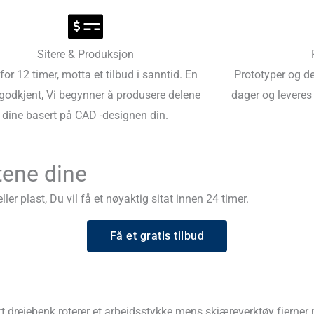
Sitere & Produksjon
for 12 timer, motta et tilbud i sanntid. En
Prototyper og de
godkjent, Vi begynner å produsere delene
dager og leveres 
dine basert på CAD -designen din.
tene dine
ller plast, Du vil få et nøyaktig sitat innen 24 timer.
Få et gratis tilbud
 dreiebenk roterer et arbeidsstykke mens skjæreverktøy fjerner ma