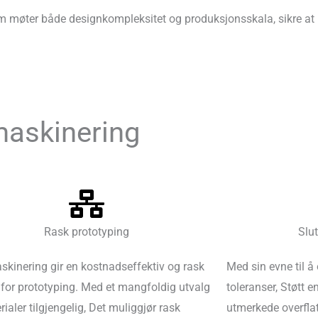
som møter både designkompleksitet og produksjonsskala, sikre at
maskinering
Rask prototyping
Slu
kinering gir en kostnadseffektiv og rask
Med sin evne til 
 for prototyping. Med et mangfoldig utvalg
toleranser, Støtt e
ialer tilgjengelig, Det muliggjør rask
utmerkede overfla