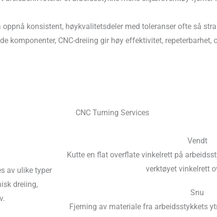
 oppnå konsistent, høykvalitetsdeler med toleranser ofte så 
e komponenter, CNC-dreiing gir høy effektivitet, repeterbarhet, og
Vendt
Kutte en flat overflate vinkelrett på arbeid
verktøyet vinkelrett o
s av ulike typer
isk dreiing,
Snu
v.
Fjerning av materiale fra arbeidsstykkets ytre