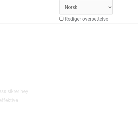
Rediger oversettelse
essurs
Bedrift
Få gratis tilbud
ess sikrer høy
effektive