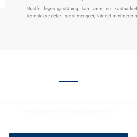
Rustfri legeringsstøping kan være en kostnadse
komplekse deler i store mengder, Når det minimerer ma
Tilpasset rustfritt stålstø
ustfrie legeringer. Vi bruker en spesialisert tapt voksinvestering
kvalitetsstøpte rustfrie legeringsdeler raskt.