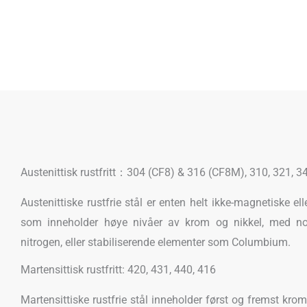
Austenittisk rustfritt：304 (CF8) & 316 (CF8M), 310, 321, 3
Austenittiske rustfrie stål er enten helt ikke-magnetiske el
som inneholder høye nivåer av krom og nikkel, med n
nitrogen, eller stabiliserende elementer som Columbium.
Martensittisk rustfritt: 420, 431, 440, 416
Martensittiske rustfrie stål inneholder først og fremst krom o