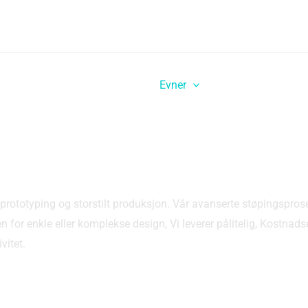
Hjem
Evner
Industrier
R
nester
de prototyping og storstilt produksjon. Vår avanserte støpingspros
n for enkle eller komplekse design, Vi leverer pålitelig, Kostnads
vitet.