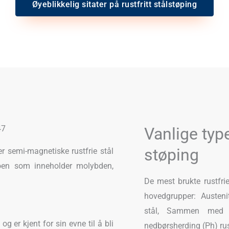
Øyeblikkelig sitater på rustfritt stålstøping
47
Vanlige typer
støping
ler semi-magnetiske rustfrie stål
oen som inneholder molybden,
De mest brukte rustfrie
hovedgrupper: Austenitt
stål, Sammen med sp
g er kjent for sin evne til å bli
nedbørsherding (Ph) rust