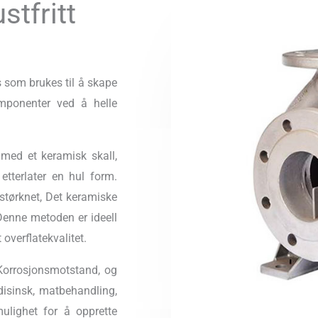
stfritt
s som brukes til å skape
omponenter ved å helle
 med et keramisk skall,
etterlater en hul form.
 størknet, Det keramiske
 Denne metoden er ideell
overflatekvalitet.
, Korrosjonsmotstand, og
edisinsk, matbehandling,
mulighet for å opprette