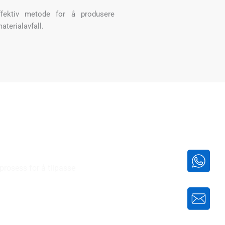
ffektiv metode for å produsere
terialavfall.
p
sprosess for å tilpasse