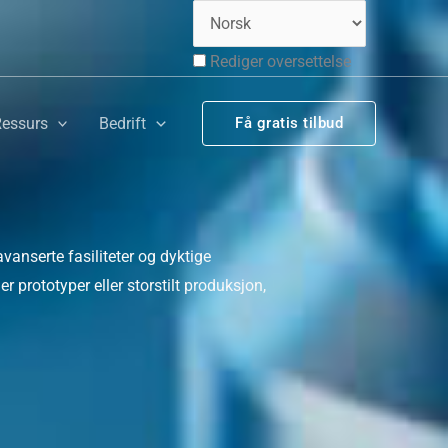
Rediger oversettelse
essurs
Bedrift
Få gratis tilbud
avanserte fasiliteter og dyktige
r prototyper eller storstilt produksjon,