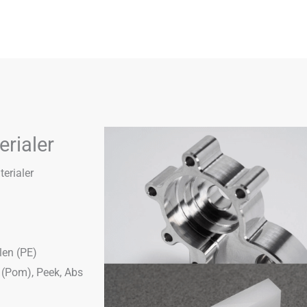
erialer
terialer
len (PE)
 (Pom), Peek, Abs