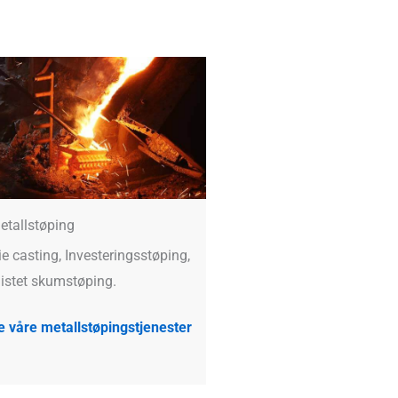
etallstøping
ie casting, Investeringsstøping,
istet skumstøping.
e våre metallstøpingstjenester