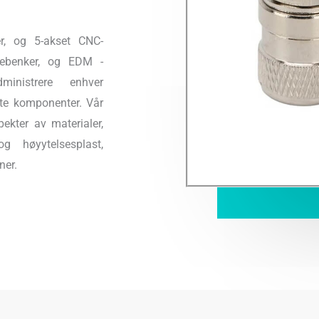
er, og 5-akset CNC-
eiebenker, og EDM -
inistrere enhver
ate komponenter. Vår
pekter av materialer,
og høyytelsesplast,
ner.