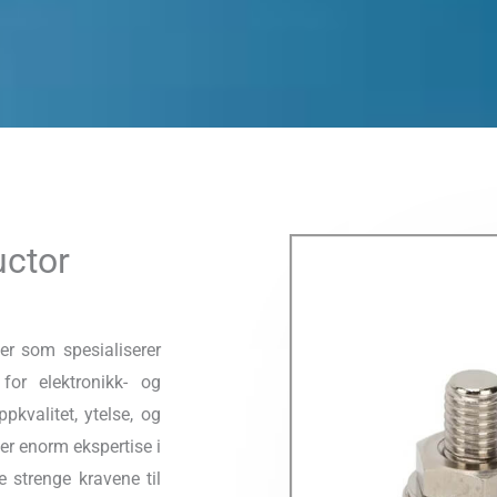
uctor
er som spesialiserer
or elektronikk- og
ppkvalitet, ytelse, og
ger enorm ekspertise i
 strenge kravene til