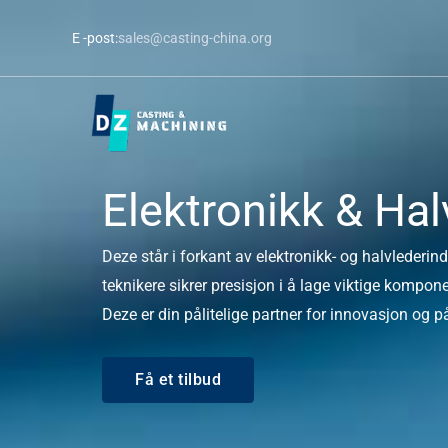
Hopp
E -post:
sales@casting-china.org
til
innhold
Elektronikk & Hal
Deze står i forkant av elektronikk- og halvlederind
teknikere sikrer presisjon i å lage viktige kompone
Deze er din pålitelige partner for innovasjon og på
Få et tilbud