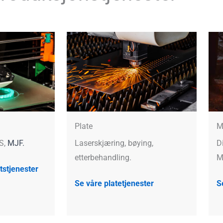
Plate
M
S,
MJF.
Laserskjæring, bøying,
D
etterbehandling.
M
tstjenester
Se våre platetjenester
S