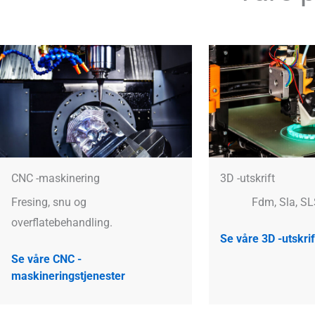
CNC -maskinering
3D -utskrift
Fresing, snu og
Fdm, Sla, SL
overflatebehandling.
Se våre 3D -utskrif
Se våre CNC -
maskineringstjenester