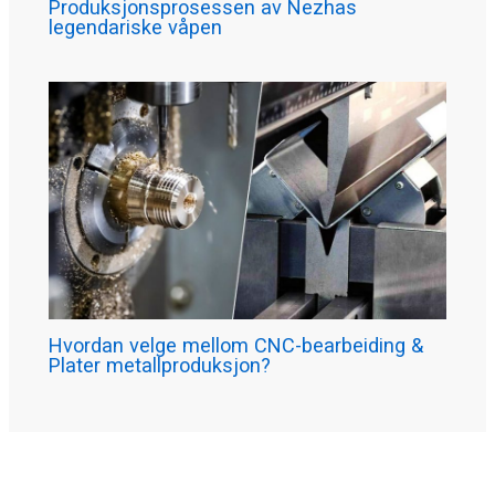
Produksjonsprosessen av Nezhas
legendariske våpen
Hvordan velge mellom CNC-bearbeiding &
Plater metallproduksjon?