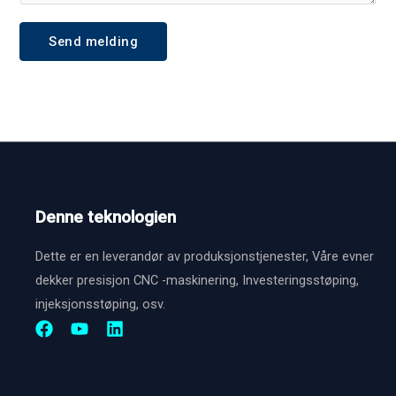
u
t
j
m
*
e
Send melding
m
k
e
t
r
b
*
e
s
k
Denne teknologien
r
i
Dette er en leverandør av produksjonstjenester, Våre evner
v
dekker presisjon CNC -maskinering, Investeringsstøping,
e
injeksjonsstøping, osv.
l
s
e