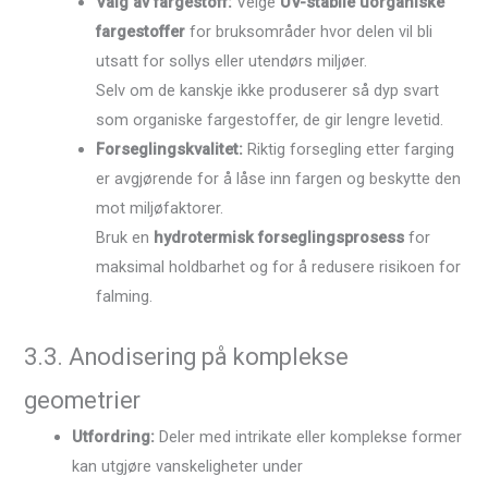
Valg av fargestoff:
Velge
UV-stabile uorganiske
fargestoffer
for bruksområder hvor delen vil bli
utsatt for sollys eller utendørs miljøer.
Selv om de kanskje ikke produserer så dyp svart
som organiske fargestoffer, de gir lengre levetid.
Forseglingskvalitet:
Riktig forsegling etter farging
er avgjørende for å låse inn fargen og beskytte den
mot miljøfaktorer.
Bruk en
hydrotermisk forseglingsprosess
for
maksimal holdbarhet og for å redusere risikoen for
falming.
3.3. Anodisering på komplekse
geometrier
Utfordring:
Deler med intrikate eller komplekse former
kan utgjøre vanskeligheter under