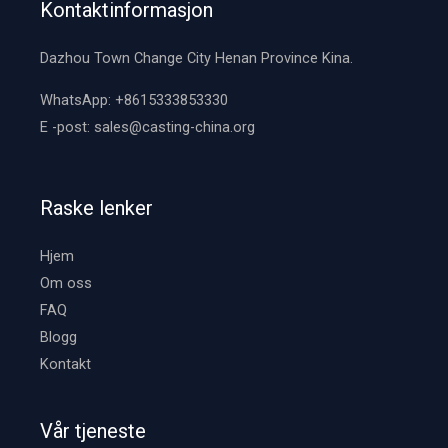
*
Kontaktinformasjon
Dazhou Town Change City Henan Province Kina.
WhatsApp:
+8615333853330
E -post:
sales@casting-china.org
Raske lenker
Hjem
Om oss
FAQ
Blogg
Kontakt
Vår tjeneste