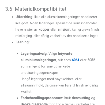
3.6. Materialkompatibilitet
Utfordring:
Ikke alle aluminiumslegeringer anodiserer
like godt. Noen legeringer, spesielt de som inneholder
høye nivåer av
kopper
eller
silisium
, kan gi ujevn finish,
misfarging, eller dårlig vedheft av det anodiserte laget.
Løsning:
Legeringsutvalg:
Velge
høyrente
aluminiumslegeringer
, slik som
6061
eller
5052
,
som er kjent for sine utmerkede
anodiseringsegenskaper.
Unngå legeringer med høyt kobber- eller
silisiuminnhold, da disse kan føre til finish av dårlig
kvalitet.
Forbehandlingsprosesser:
Bruk
desmutting
og
Deoksidiserende
trinn for å fjerne urenheter fra