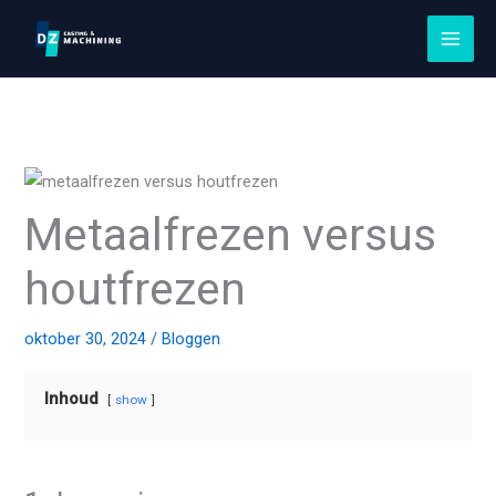
Ga
naar
de
inhoud
Metaalfrezen versus
houtfrezen
oktober 30, 2024
/
Bloggen
Inhoud
show