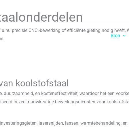
taalonderdelen
u nu precisie CNC -bewerking of efficiënte gieting nodig heeft
Thuis
Mogelijkheden
Industrieën
Bron
id.
an koolstofstaal
 duurzaamheid, en kosteneffectiviteit, waardoor het een voorkeu
liseerd in zeer nauwkeurige bewerkingsdiensten voor koolstofst
esteringsgieten, lasersnijden, lassen, warmtebehandeling, en mee