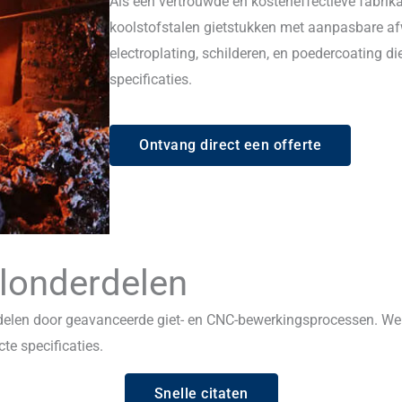
Als een vertrouwde en kosteneffectieve fabrik
koolstofstalen gietstukken met aanpasbare af
electroplating, schilderen, en poedercoating 
specificaties.
Ontvang direct een offerte
londerdelen
len door geavanceerde giet- en CNC-bewerkingsprocessen. We we
e specificaties.
Snelle citaten