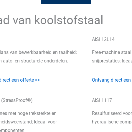
d van koolstofstaal
AISI 12L14
ans van bewerkbaarheid en taaiheid;
Free-machine staal
n auto- en structurele onderdelen.
snijprestaties; Idea
irect een offerte >>
Ontvang direct een 
 (StressProof®)
AISI 1117
nes met hoge treksterkte en
Resulfuriseerd voor
eidsweerstand; Ideaal voor
hydraulische comp
componenten.