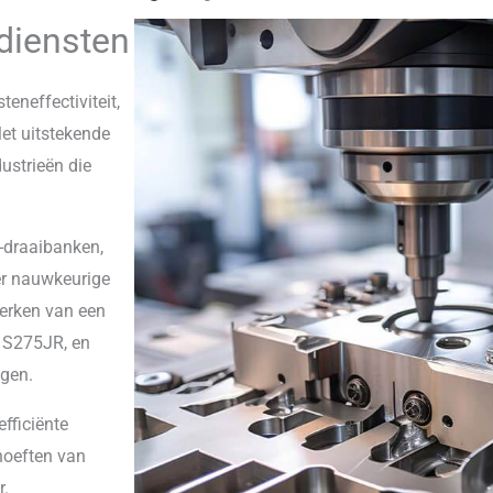
diensten
teneffectiviteit,
et uitstekende
ustrieën die
-draaibanken,
er nauwkeurige
werken van een
, S275JR, en
ngen.
fficiënte
hoeften van
r.