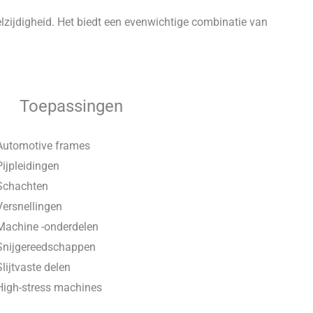
elzijdigheid. Het biedt een evenwichtige combinatie van
Toepassingen
Automotive frames
Pijpleidingen
Schachten
Versnellingen
Machine -onderdelen
Snijgereedschappen
Slijtvaste delen
High-stress machines