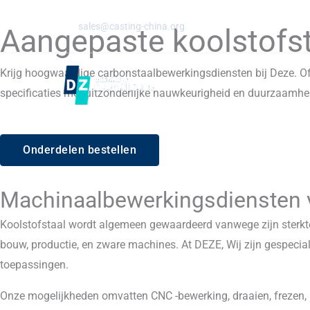
Ga
E-mail:
sales@casting-china.org
naar
Aangepaste koolstofs
de
inhoud
Krijg hoogwaardige carbonstaalbewerkingsdiensten bij Deze. Of 
specificaties met uitzonderlijke nauwkeurigheid en duurzaamhe
Onderdelen bestellen
Machinaalbewerkingsdiensten v
Koolstofstaal wordt algemeen gewaardeerd vanwege zijn sterkte,
bouw, productie, en zware machines. At DEZE, Wij zijn gespecia
toepassingen.
Onze mogelijkheden omvatten CNC -bewerking, draaien, frezen, inv