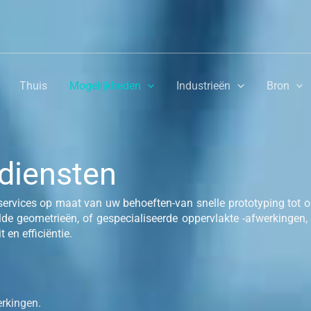
Thuis
Mogelijkheden
Industrieën
Bron
diensten
ervices op maat van uw behoeften-van snelle prototyping tot 
lde geometrieën, of gespecialiseerde oppervlakte -afwerkingen
 en efficiëntie.
erkingen.