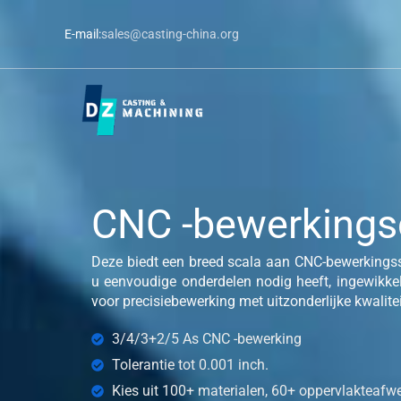
Ga
E-mail:
sales@casting-china.org
naar
de
inhoud
CNC -bewerkings
Deze biedt een breed scala aan CNC-bewerkingss
u eenvoudige onderdelen nodig heeft, ingewikke
voor precisiebewerking met uitzonderlijke kwaliteit
3/4/3+2/5 As CNC -bewerking
Tolerantie tot 0.001 inch.
Kies uit 100+ materialen, 60+ oppervlakteafw