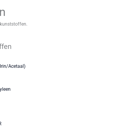
n
kunststoffen.
ffen
rin/Acetaal)
yleen
R