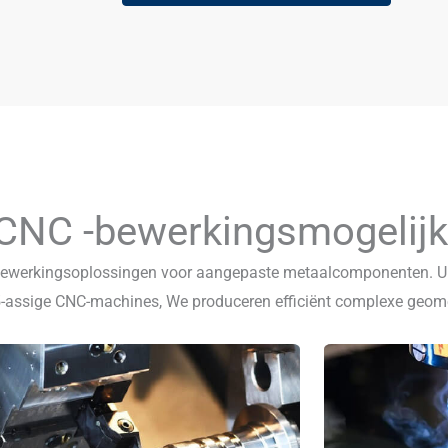
CNC -bewerkingsmogelij
bewerkingsoplossingen voor aangepaste metaalcomponenten. Uit
 5-assige CNC-machines, We produceren efficiënt complexe geomet