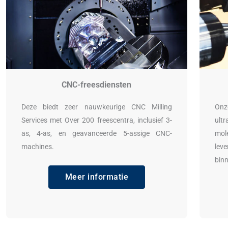
CNC-freesdiensten
Deze biedt zeer nauwkeurige CNC Milling
Onz
Services met Over 200 freescentra, inclusief 3-
ult
as, 4-as, en geavanceerde 5-assige CNC-
mol
machines.
lev
binn
Meer informatie