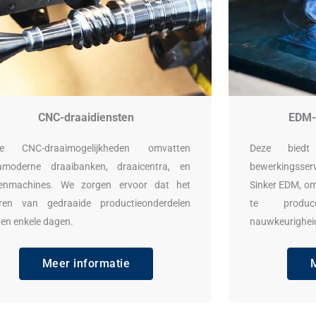
CNC-draaidiensten
EDM-
e CNC-draaimogelijkheden omvatten
Deze biedt
ramoderne draaibanken, draaicentra, en
bewerkingsser
enmachines. We zorgen ervoor dat het
Sinker EDM, om
eren van gedraaide productieonderdelen
te produce
en enkele dagen.
nauwkeurighei
Meer informatie