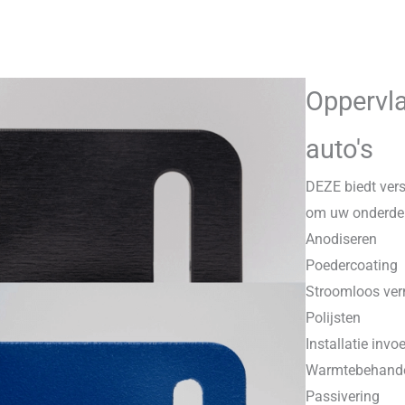
Oppervl
auto's
DEZE biedt ver
om uw onderdel
Anodiseren
Poedercoating
Stroomloos ver
Polijsten
Installatie invo
Warmtebehande
Passivering