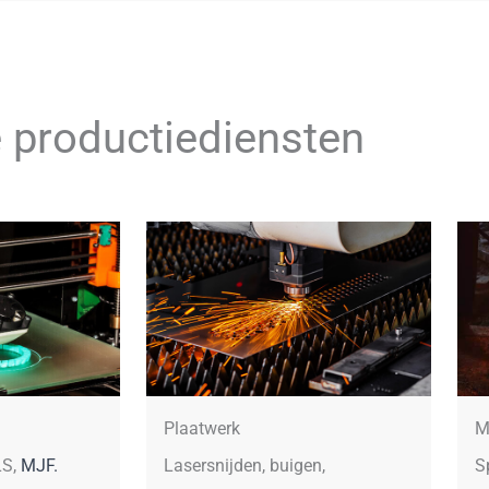
 productiediensten
Plaatwerk
M
LS,
MJF.
Lasersnijden, buigen,
S