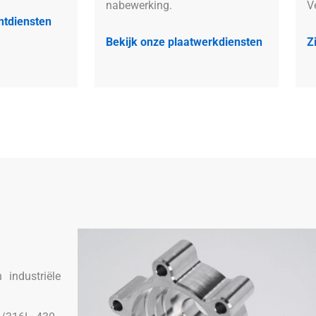
nabewerking.
V
ntdiensten
Bekijk onze plaatwerkdiensten
Z
industriële