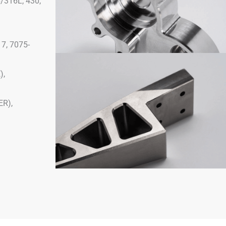
6/316L, 430,
7, 7075-
),
ER),