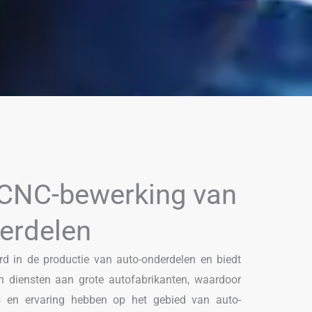
 CNC-bewerking van
erdelen
rd in de productie van auto-onderdelen en biedt
n diensten aan grote autofabrikanten, waardoor
is en ervaring hebben op het gebied van auto-