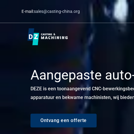
Ga
E-mail:
sales@casting-china.org
naar
de
inhoud
Aangepaste auto
DEZE is een toonaangevend CNC-bewerkingsbedri
apparatuur en bekwame machinisten, wij bieden
Ontvang een offerte