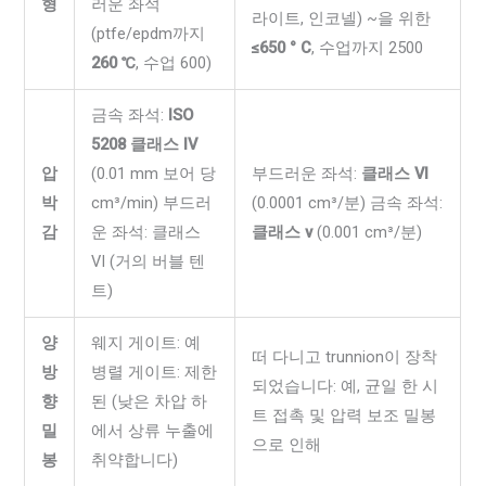
형
러운 좌석
라이트, 인코넬) ~을 위한
(ptfe/epdm까지
≤650 ° C
, 수업까지 2500
260 ℃
, 수업 600)
금속 좌석:
ISO
5208 클래스 IV
압
(0.01 mm 보어 당
부드러운 좌석:
클래스 VI
박
cm³/min) 부드러
(0.0001 cm³/분) 금속 좌석:
감
운 좌석: 클래스
클래스 v
(0.001 cm³/분)
VI (거의 버블 텐
트)
양
웨지 게이트: 예
떠 다니고 trunnion이 장착
방
병렬 게이트: 제한
되었습니다: 예, 균일 한 시
향
된 (낮은 차압 하
트 접촉 및 압력 보조 밀봉
밀
에서 상류 누출에
으로 인해
봉
취약합니다)