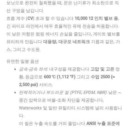
보닛으로 완전히 철회했을 때, 문은 난기류가 최소한으로 직
선 구멍을 남깁니다.
흐름 계수 (
CV
) 초과 할 수 있습니다
10,000 12 인치 밸브 용
,
긴 파이프 라인에서 매우 효율적인 유체 전송을 허용합니다.
이 낮은 저항은 펌핑 에너지 손실을 줄입니다, 게이트 밸브를
유리하게 만듭니다
대용량, 대규모 네트워크
기름과 같은, 가
스, 그리고 수도원.
유연한 밀봉 옵션
금속-금속 좌석
: 내구성을 제공합니다
고압 및 고온
정
황, 등급으로
600 ℃ (1,112 °F)
그리고
수업 2500 (≈
2,500 psi)
서비스.
탄력적이거나 부드러운 씰 (PTFE, EPDM, NBR)
: 낮은 ~
중간 압력으로 버블-조화 차단을 제공합니다,
Waterworks 및 일반 유틸리티 시스템에 널리 사용됩니
다.
이 씰은 누출 속도를 거의 줄입니다
ANSI 누출 표준에