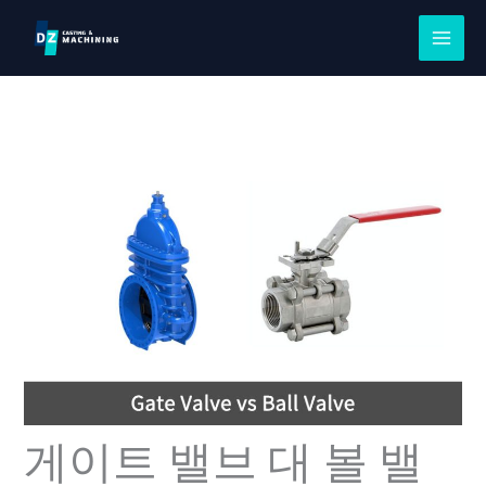
콘
텐
츠
로
건
너
뛰
기
게이트 밸브 대 볼 밸