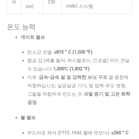
브
250
psi)
HVAC 시스템
온도 능력
게이트 밸브
탄소강 모델:
≤815 ° C (1,500 °F)
.
합금 강 (예를 들어, 하스텔로이, 인코넬) 까지 견딜
수 있습니다
1,000℃ (1,832 °F)
.
이유:
금속-금속 씰 및 강력한 보닛 구조
열 팽창에
저항하십시오, 살금살금 기다, 및 압력-유도 변형,
그들을 적합하게 만드는 것
과열 증기 및 고온 화학
공정
.
볼 밸브
부드러운 좌석 (PTFE, FKM, 몰래 엿보다):
≤260 ° C