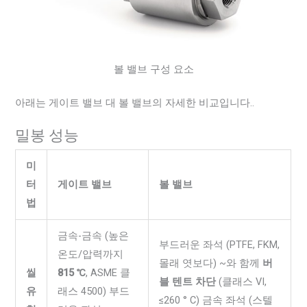
볼 밸브 구성 요소
아래는 게이트 밸브 대 볼 밸브의 자세한 비교입니다..
밀봉 성능
미
터
게이트 밸브
볼 밸브
법
금속-금속 (높은
부드러운 좌석 (PTFE, FKM,
온도/압력까지
몰래 엿보다) ~와 함께
버
씰
815 ℃
, ASME 클
블 텐트 차단
(클래스 VI,
유
래스 4500) 부드
≤260 ° C) 금속 좌석 (스텔