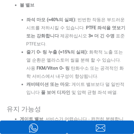
볼 밸브
좌석 마모 (≈40%의 실패):
빈번한 작동은 부드러운
시트를 저하시킬 수 있습니다.
PTFE 좌석을 엿보기
또는 강화합니다
제공하십시오
3× 더 긴 수명
표준
PTFE보다.
줄기 O- 링 누출 (≈15%의 실패):
화학적 노출 또는
열 순환은 엘라스토머 씰을 분해 할 수 있습니다.
사용
FKM/Viton O- 링
탄화수소 또는 공격적인 화
학 서비스에서 내구성이 향상됩니다.
캐비테이션 또는 마모:
게이트 밸브보다 덜 일반적
입니다
풀 보어 디자인
및 압력 균형 좌석 배열.
유지 가능성
게이트 밸브
: 서비스가 어렵습니다 - 완전히 분해합니
다 (보닛 제거) 좌석/게이트에 접근하려면.