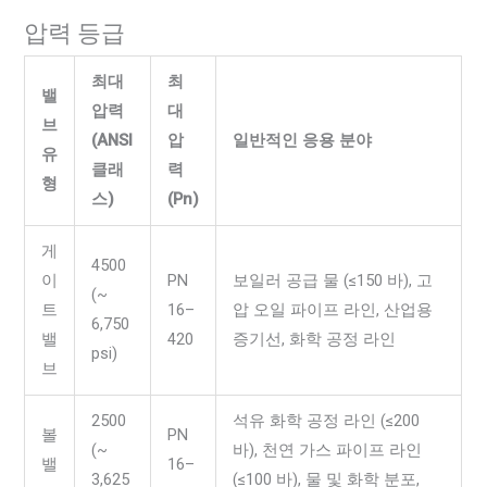
압력 등급
최대
최
밸
압력
대
브
(ANSI
압
일반적인 응용 분야
유
클래
력
형
스)
(Pn)
게
4500
이
PN
보일러 공급 물 (≤150 바), 고
(~
트
16–
압 오일 파이프 라인, 산업용
6,750
밸
420
증기선, 화학 공정 라인
psi)
브
2500
석유 화학 공정 라인 (≤200
볼
PN
(~
바), 천연 가스 파이프 라인
밸
16–
3,625
(≤100 바), 물 및 화학 분포,