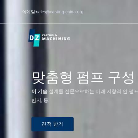
콘
이메일:
sales@casting-china.org
텐
츠
로
건
너
뛰
기
맞춤형 펌프 구성
이 기술
설계를 전문으로하는 미래 지향적 인 펌프 부
반지, 등.
견적 받기