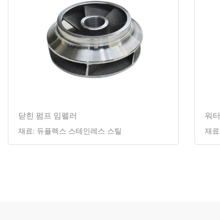
닫힌 펌프 임펠러
워터
재료: 듀플렉스 스테인레스 스틸
재료