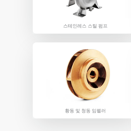
스테인레스 스틸 펌프
황동 및 청동 임펠러