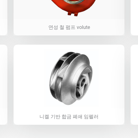
연성 철 펌프 volute
니켈 기반 합금 폐쇄 임펠러