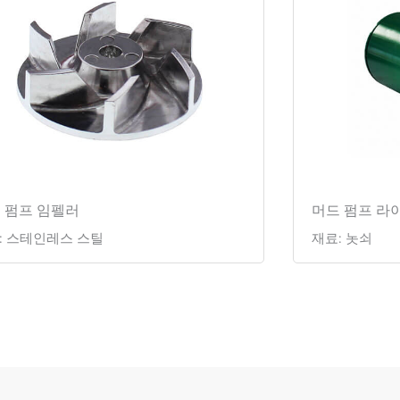
 펌프 임펠러
머드 펌프 라
: 스테인레스 스틸
재료: 놋쇠