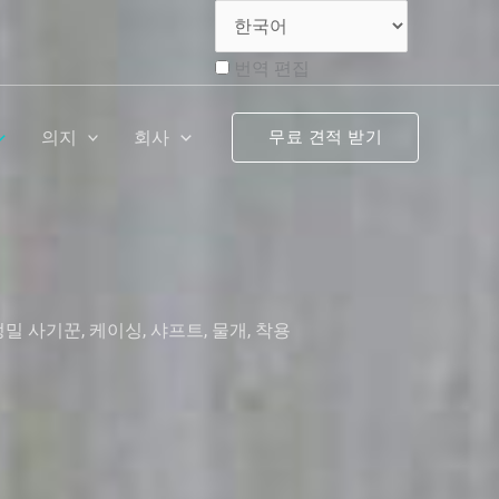
번역 편집
의지
회사
무료 견적 받기
 사기꾼, 케이싱, 샤프트, 물개, 착용