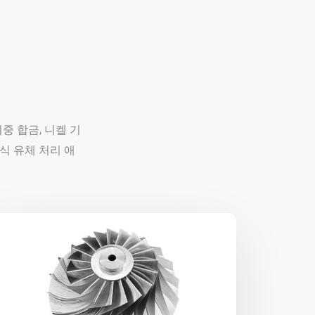
중 합금, 니켈 기
식 유체 처리 애