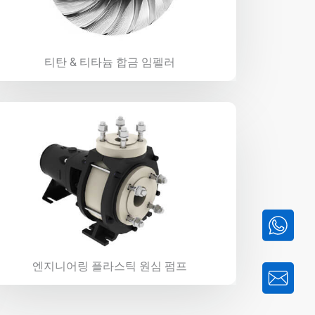
티탄 & 티타늄 합금 임펠러
엔지니어링 플라스틱 원심 펌프