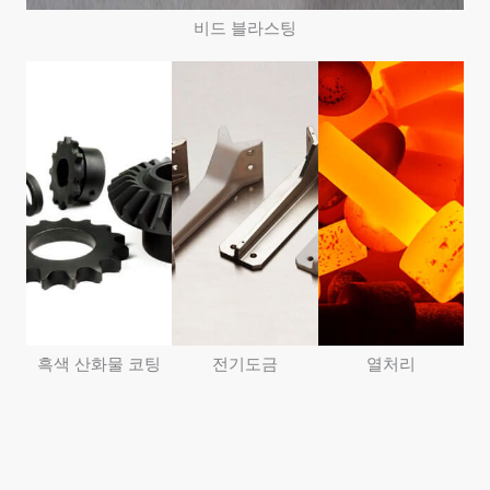
비드 블라스팅
흑색 산화물 코팅
전기도금
열처리