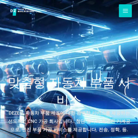
콘
텐
츠
로
건
너
뛰
기
맞춤형 자동차 부품 서
비스
DEZE는 자동차 부품 제조에 대한 완벽한 서비스를 제공하는
선도적인 CNC 가공 회사입니다.. 첨단 장비와 숙련된 기계공
으로, 엔진 부품 가공 서비스를 제공합니다, 전송, 정학, 등.