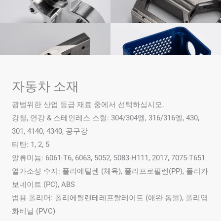
자동차 소재
광범위한 산업 등급 재료 중에서 선택하십시오.
강철, 연강 & 스테인레스 스틸: 304/304엘, 316/316엘, 430,
301, 4140, 4340, 공구강
티탄: 1, 2, 5
알류미늄: 6061-T6, 6063, 5052, 5083-H111, 2017, 7075-T651
열가소성 수지: 폴리에틸렌 (체육), 폴리프로필렌(PP), 폴리카
보네이트 (PC), ABS
범용 폴리머: 폴리에틸렌테레프탈레이트 (애완 동물), 폴리염
화비닐 (PVC)