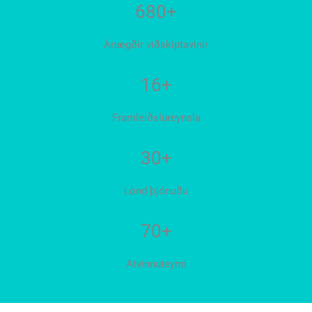
680+
Ánægðir viðskiptavinir
16+
Framleiðslureynsla
30+
Lönd þjónuðu
70+
Atvinnuteymi