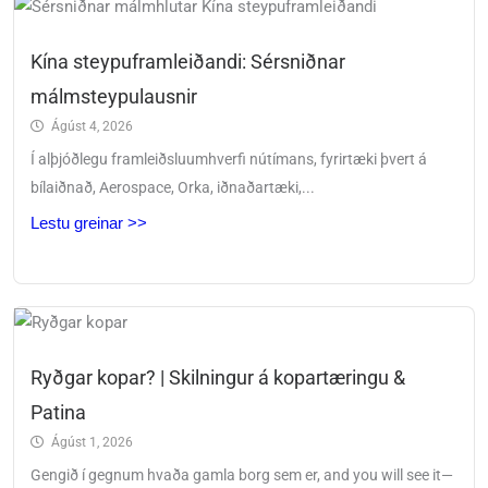
Kína steypuframleiðandi: Sérsniðnar
málmsteypulausnir
Ágúst 4, 2026
Í alþjóðlegu framleiðsluumhverfi nútímans, fyrirtæki þvert á
bílaiðnað, Aerospace, Orka, iðnaðartæki,...
Lestu greinar >>
Ryðgar kopar? | Skilningur á kopartæringu &
Patina
Ágúst 1, 2026
Gengið í gegnum hvaða gamla borg sem er,
and you will see it—