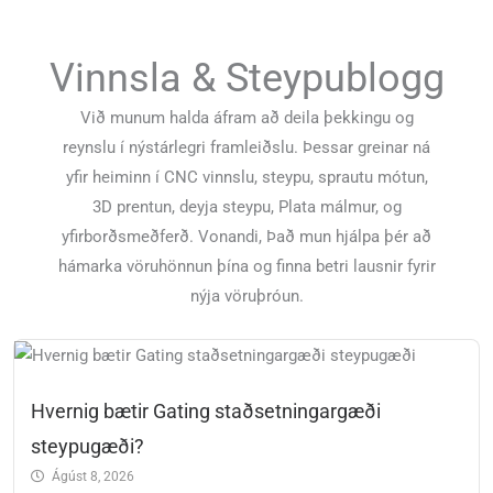
Vinnsla & Steypublogg
Við munum halda áfram að deila þekkingu og
reynslu í nýstárlegri framleiðslu. Þessar greinar ná
yfir heiminn í CNC vinnslu, steypu, sprautu mótun,
3D prentun, deyja steypu, Plata málmur, og
yfirborðsmeðferð. Vonandi, Það mun hjálpa þér að
hámarka vöruhönnun þína og finna betri lausnir fyrir
nýja vöruþróun.
Hvernig bætir Gating staðsetningargæði
steypugæði?
Ágúst 8, 2026