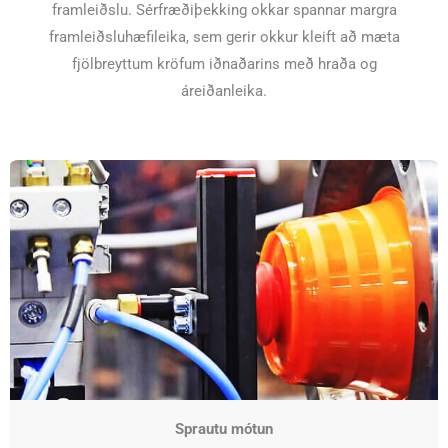
framleiðslu. Sérfræðiþekking okkar spannar margra
framleiðsluhæfileika, sem gerir okkur kleift að mæta
fjölbreyttum kröfum iðnaðarins með hraða og
áreiðanleika.
Sprautu mótun