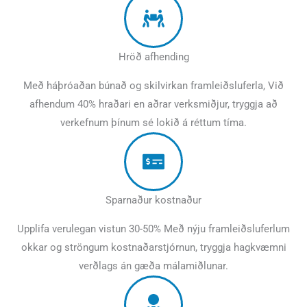
Hröð afhending
Með háþróaðan búnað og skilvirkan framleiðsluferla, Við
afhendum 40% hraðari en aðrar verksmiðjur, tryggja að
verkefnum þínum sé lokið á réttum tíma.
Sparnaður kostnaður
Upplifa verulegan vistun 30-50% Með nýju framleiðsluferlum
okkar og ströngum kostnaðarstjórnun, tryggja hagkvæmni
verðlags án gæða málamiðlunar.