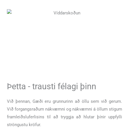
Þetta - trausti félagi þinn
Við þennan, Gæði eru grunnurinn að öllu sem við gerum.
Við forgangsraðum nákvæmni og nákvæmni á öllum stigum
framleiðsluferlisins til að tryggja að hlutar þínir uppfylli
ströngustu kröfur.