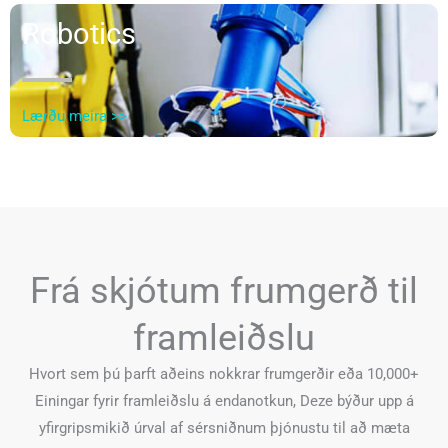
Robotics
Lærðu meira >>
Frá skjótum frumgerð til
framleiðslu
Hvort sem þú þarft aðeins nokkrar frumgerðir eða 10,000+
Einingar fyrir framleiðslu á endanotkun, Deze býður upp á
yfirgripsmikið úrval af sérsniðnum þjónustu til að mæta