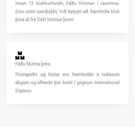
Innan 12 klukkustundir, Fáðu tilvitnun í rauntíma.
Einu sinni samþykkt, Við byrjum að framleiða hluti
þína út frá CAD hönnun þinni.
Fáðu hlutina þína
Frumgerðir og hlutar eru framleiddir á nokkrum
dögum og afhentir þér beint í gegnum International
Express.