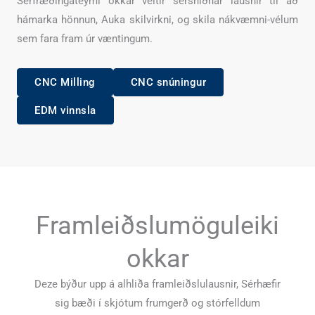
Sérfræðingateymi okkar veitir sérsniðnar lausnir til að
hámarka hönnun, Auka skilvirkni, og skila nákvæmni-vélum
sem fara fram úr væntingum.
CNC Milling
CNC snúningur
EDM vinnsla
Framleiðslumöguleiki
okkar
Deze býður upp á alhliða framleiðslulausnir, Sérhæfir
sig bæði í skjótum frumgerð og stórfelldum