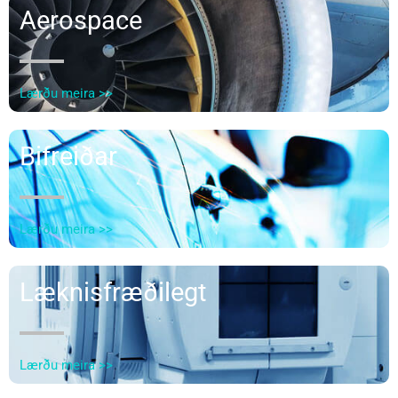
Aerospace
Lærðu meira >>
Bifreiðar
Lærðu meira >>
Læknisfræðilegt
Lærðu meira >>