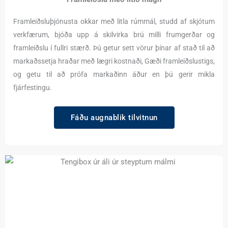
Framleiðsluþjónusta okkar með litla rúmmál, studd af skjótum
verkfærum, bjóða upp á skilvirka brú milli frumgerðar og
framleiðslu í fullri stærð. Þú getur sett vörur þínar af stað til að
markaðssetja hraðar með lægri kostnaði, Gæði framleiðslustigs,
og getu til að prófa markaðinn áður en þú gerir mikla
fjárfestingu.
Fáðu augnablik tilvitnun