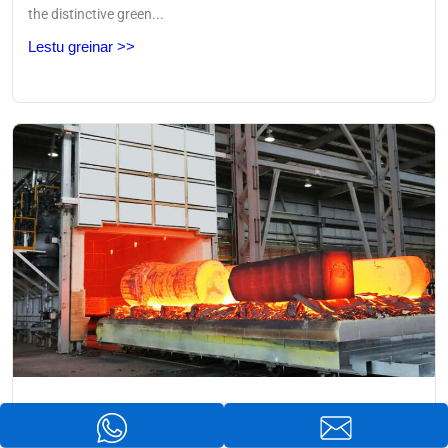
the distinctive green..
.
Lestu greinar >>
Hvernig léttir glæðing álagi og bætir vélhæfni?
Júlí 31, 2026