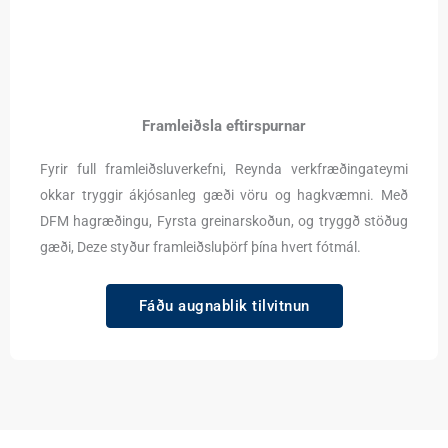
Framleiðsla eftirspurnar
Fyrir full framleiðsluverkefni, Reynda verkfræðingateymi
okkar tryggir ákjósanleg gæði vöru og hagkvæmni. Með
DFM hagræðingu, Fyrsta greinarskoðun, og tryggð stöðug
gæði, Deze styður framleiðsluþörf þína hvert fótmál.
Fáðu augnablik tilvitnun