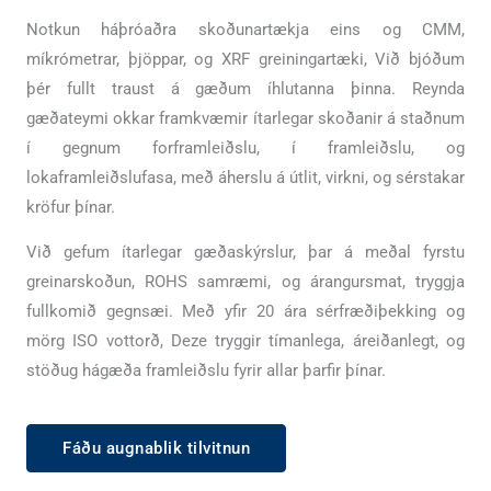
Notkun háþróaðra skoðunartækja eins og CMM,
míkrómetrar, þjöppar, og XRF greiningartæki, Við bjóðum
þér fullt traust á gæðum íhlutanna þinna. Reynda
gæðateymi okkar framkvæmir ítarlegar skoðanir á staðnum
í gegnum forframleiðslu, í framleiðslu, og
lokaframleiðslufasa, með áherslu á útlit, virkni, og sérstakar
kröfur þínar.
Við gefum ítarlegar gæðaskýrslur, þar á meðal fyrstu
greinarskoðun, ROHS samræmi, og árangursmat, tryggja
fullkomið gegnsæi. Með yfir 20 ára sérfræðiþekking og
mörg ISO vottorð, Deze tryggir tímanlega, áreiðanlegt, og
stöðug hágæða framleiðslu fyrir allar þarfir þínar.
Fáðu augnablik tilvitnun