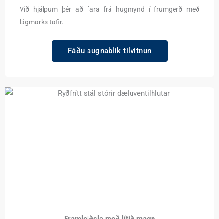
Við hjálpum þér að fara frá hugmynd í frumgerð með
lágmarks tafir.
Fáðu augnablik tilvitnun
Framleiðsla með lítið magn