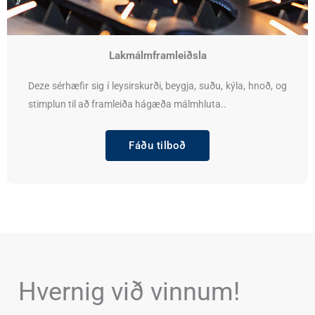
Lakmálmframleiðsla
Deze sérhæfir sig í leysirskurði, beygja, suðu, kýla, hnoð, og
stimplun til að framleiða hágæða málmhluta..
Fáðu tilboð
Hvernig við vinnum!