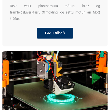
Deze veitir plastsprautu mótun, hröð og
framleiðsluverkfæri, Ofmolding, og settu mótun án MoQ
kröfur.
Fáðu tilboð