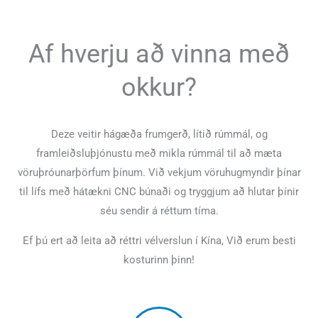
Af hverju að vinna með
okkur?
Deze veitir hágæða frumgerð, lítið rúmmál, og
framleiðsluþjónustu með mikla rúmmál til að mæta
vöruþróunarþörfum þínum. Við vekjum vöruhugmyndir þínar
til lífs með hátækni CNC búnaði og tryggjum að hlutar þínir
séu sendir á réttum tíma.
Ef þú ert að leita að réttri vélverslun í Kína, Við erum besti
kosturinn þinn!