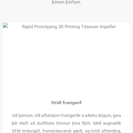
þínum þörfum.
Hröð frumgerð
Við þennan, Við afhendum frumgerðir á aðeins dögum, gera
þér kleift að staðfesta hönnun þína fljótt. Með augnablik
DFM endurgjöf, framúrskarandi gæði, og hröð afhending,