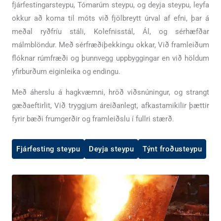
fjárfestingarsteypu, Tómarúm steypu, og deyja steypu, leyfa
okkur að koma til móts við fjölbreytt úrval af efni, þar á
meðal ryðfríu stáli, Kolefnisstál, Ál, og sérhæfðar
málmblöndur. Með sérfræðiþekkingu okkar, Við framleiðum
flóknar rúmfræði og þunnvegg uppbyggingar en við höldum
yfirburðum eiginleika og endingu.
Með áherslu á hagkvæmni, hröð viðsnúningur, og strangt
gæðaeftirlit, Við tryggjum áreiðanlegt, afkastamikilir þættir
fyrir bæði frumgerðir og framleiðslu í fullri stærð.
Fjárfesting steypu
Deyja steypu
Týnt froðusteypu