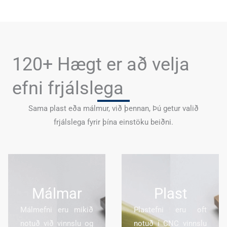
120+ Hægt er að velja
efni frjálslega
Sama plast eða málmur, við þennan, Þú getur valið
frjálslega fyrir þína einstöku beiðni.
Málmar
Plast
Málmefni eru mikið
Plastefni eru oft
notuð við vinnslu og
notuð í CNC vinnslu