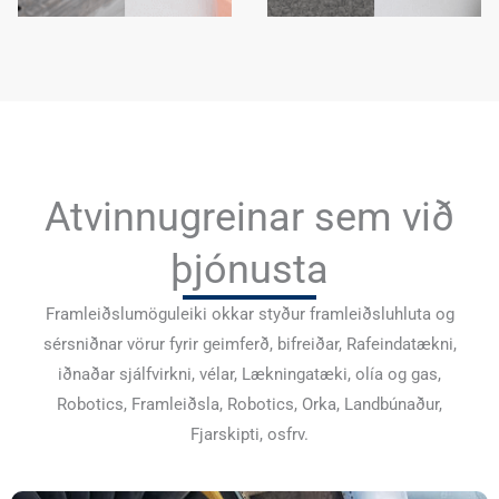
Atvinnugreinar sem við
þjónusta
Framleiðslumöguleiki okkar styður framleiðsluhluta og
sérsniðnar vörur fyrir geimferð, bifreiðar, Rafeindatækni,
iðnaðar sjálfvirkni, vélar, Lækningatæki, olía og gas,
Robotics, Framleiðsla, Robotics, Orka, Landbúnaður,
Fjarskipti, osfrv.