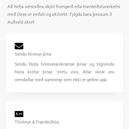
Að hefja sérsniðna skjót frumgerð eða framleiðsluverkefni
með Deze er einfalt og skilvirkt. Fylgdu bara þessum 3
Auðveld skref:
Sendu hönnun þína
Sendu hluta hönnunarskrárnar þínar og tilgreindu
hluta kröfur þínar. Vertu viss, Allar skrár eru
verndaðar með samningi sem ekki er gefinn upp.
Tilvitnun & Framleiðsla