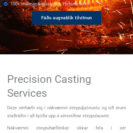
100+ málmar & plast, 50+ Yfirborð áferð
Fáðu augnablik tilvitnun
Precision Casting
Services
Deze sérhæfir sig í nákvæmni steypuþjónustu og við erum
staðráðin í að bjóða upp á sérsniðnar steypulausnir.
Nákvæmni steypuhæfileikar okkar fela í sér