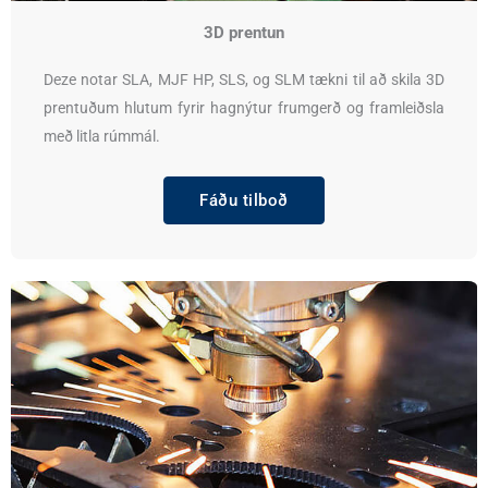
3D prentun
Deze notar SLA, MJF HP, SLS, og SLM tækni til að skila 3D
prentuðum hlutum fyrir hagnýtur frumgerð og framleiðsla
með litla rúmmál.
Fáðu tilboð