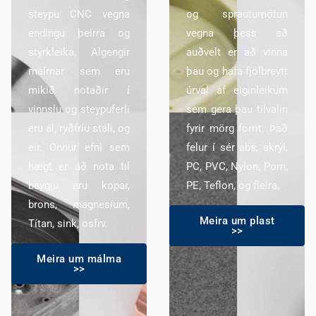
steypu CNC vegna
og sprautumótun
endingu þeirra og
vegna þess að
styrkleika. Algengir
auðvelt er að vinna
málmar sem eru
þau og hafa fjölbreytt
mikið notaðir í
úrval af eiginleikum
vinnslu og steypuferli
sem gera þau tilvalin
eru ál, ryðfríu stáli, og
fyrir mörg forrit. Það
eir. Önnur efni sem
felur í sér abs, akrýl,
hægt er að nota til
PC, PVC, Nylon, Pom,
beygju eru kopar,
PE, Teflon, og fleira.
brons, magnesíum,
Meira um plast
Títan, sink, osfrv.
>>
Meira um málma
>>