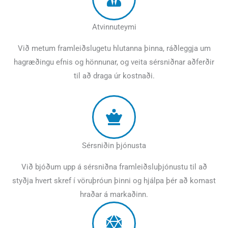
Atvinnuteymi
Við metum framleiðslugetu hlutanna þinna, ráðleggja um
hagræðingu efnis og hönnunar, og veita sérsniðnar aðferðir
til að draga úr kostnaði.
Sérsniðin þjónusta
Við bjóðum upp á sérsniðna framleiðsluþjónustu til að
styðja hvert skref í vöruþróun þinni og hjálpa þér að komast
hraðar á markaðinn.