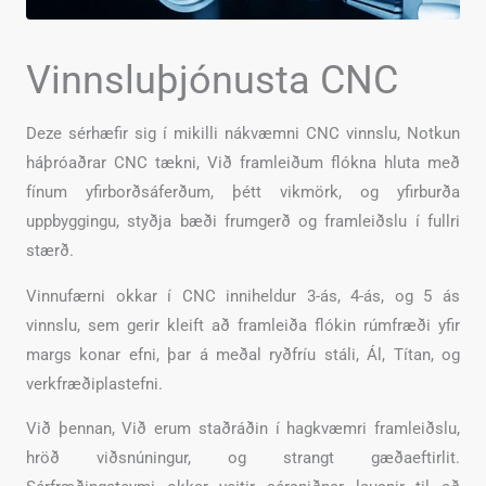
Vinnsluþjónusta CNC
Deze sérhæfir sig í mikilli nákvæmni CNC vinnslu, Notkun
háþróaðrar CNC tækni, Við framleiðum flókna hluta með
fínum yfirborðsáferðum, þétt vikmörk, og yfirburða
uppbyggingu, styðja bæði frumgerð og framleiðslu í fullri
stærð.
Vinnufærni okkar í CNC inniheldur 3-ás, 4-ás, og 5 ás
vinnslu, sem gerir kleift að framleiða flókin rúmfræði yfir
margs konar efni, þar á meðal ryðfríu stáli, Ál, Títan, og
verkfræðiplastefni.
Við þennan, Við erum staðráðin í hagkvæmri framleiðslu,
hröð viðsnúningur, og strangt gæðaeftirlit.