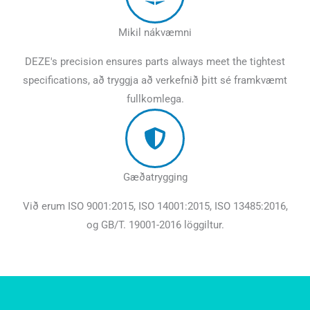
Mikil nákvæmni
DEZE's precision ensures parts always meet the tightest
specifications
, að tryggja að verkefnið þitt sé framkvæmt
fullkomlega.
Gæðatrygging
Við erum ISO 9001:2015, ISO 14001:2015, ISO 13485:2016,
og GB/T. 19001-2016 löggiltur.