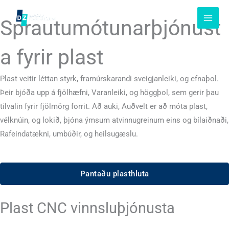
Slepptu
að
Sprautumótunarþjónust
innihaldi
a fyrir plast
Plast veitir léttan styrk, framúrskarandi sveigjanleiki, og efnaþol.
Þeir bjóða upp á fjölhæfni, Varanleiki, og höggþol, sem gerir þau
tilvalin fyrir fjölmörg forrit. Að auki, Auðvelt er að móta plast,
vélknúin, og lokið, þjóna ýmsum atvinnugreinum eins og bílaiðnaði,
Rafeindatækni, umbúðir, og heilsugæslu.
Pantaðu plasthluta
Plast CNC vinnsluþjónusta