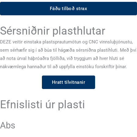
Fáðu tilboð strax
Sérsniðnir plasthlutar
DEZE veitir einstaka plastsprautumótun og CNC vinnsluþjónustu,
sem sérhæfir sig í að búa til hágæða sérsniðna plastíhluti. Með því
að nota úrval háþróaðra fjölliða, við tryggjum að hver hluti sé
nákvæmlega hannaður til að uppfylla einstöku forskriftir þínar.
Hratt tilvitnanir
Efnislisti úr plasti
Abs