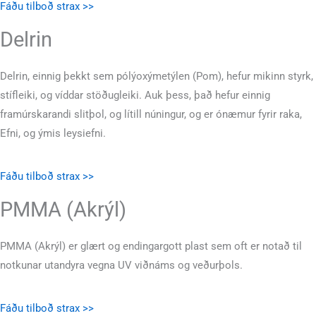
Fáðu tilboð strax >>
Delrin
Delrin, einnig þekkt sem pólýoxýmetýlen (Pom), hefur mikinn styrk,
stífleiki, og víddar stöðugleiki. Auk þess, það hefur einnig
framúrskarandi slitþol, og lítill núningur, og er ónæmur fyrir raka,
Efni, og ýmis leysiefni.
Fáðu tilboð strax >>
PMMA (Akrýl)
PMMA (Akrýl) er glært og endingargott plast sem oft er notað til
notkunar utandyra vegna UV viðnáms og veðurþols.
Fáðu tilboð strax >>