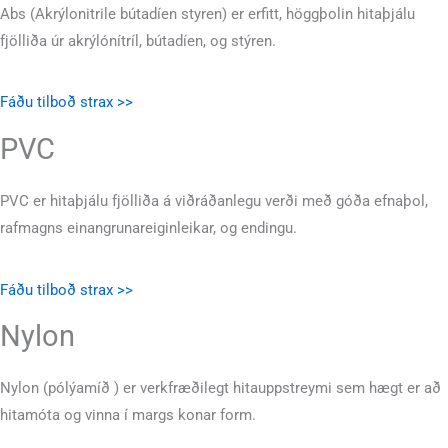
Abs (Akrýlonitrile bútadíen styren) er erfitt, höggþolin hitaþjálu
fjölliða úr akrýlónítríl, bútadíen, og stýren.
Fáðu tilboð strax >>
PVC
PVC er hitaþjálu fjölliða á viðráðanlegu verði með góða efnaþol,
rafmagns einangrunareiginleikar, og endingu.
Fáðu tilboð strax >>
Nylon
Nylon (pólýamíð ) er verkfræðilegt hitauppstreymi sem hægt er að
hitamóta og vinna í margs konar form.