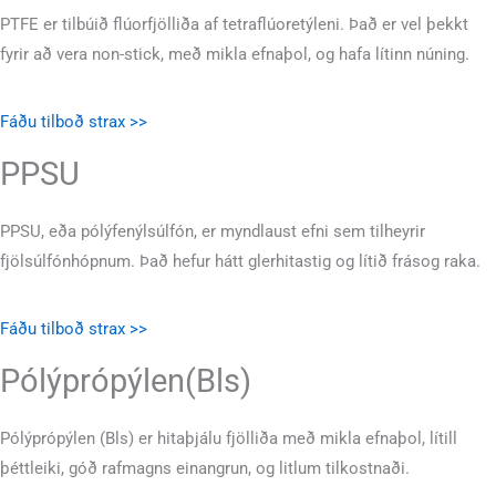
PTFE er tilbúið flúorfjölliða af tetraflúoretýleni. Það er vel þekkt
fyrir að vera non-stick, með mikla efnaþol, og hafa lítinn núning.
Fáðu tilboð strax >>
PPSU
PPSU, eða pólýfenýlsúlfón, er myndlaust efni sem tilheyrir
fjölsúlfónhópnum. Það hefur hátt glerhitastig og lítið frásog raka.
Fáðu tilboð strax >>
Pólýprópýlen(Bls)
Pólýprópýlen (Bls) er hitaþjálu fjölliða með mikla efnaþol, lítill
þéttleiki, góð rafmagns einangrun, og litlum tilkostnaði.