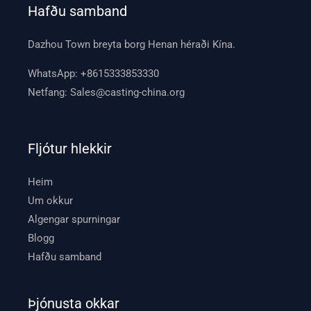
Hafðu samband
Dazhou Town breyta borg Henan héraði Kína.
WhatsApp:
+8615333853330
Netfang:
Sales@casting-china.org
Fljótur hlekkir
Heim
Um okkur
Algengar spurningar
Blogg
Hafðu samband
Þjónusta okkar