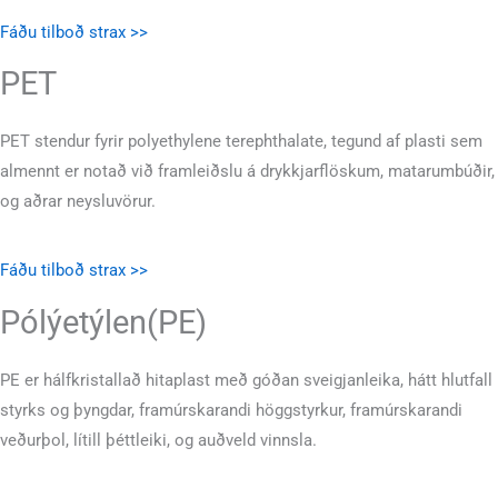
Fáðu tilboð strax >>
PET
PET stendur fyrir polyethylene terephthalate, tegund af plasti sem
almennt er notað við framleiðslu á drykkjarflöskum, matarumbúðir,
og aðrar neysluvörur.
Fáðu tilboð strax >>
Pólýetýlen(PE)
PE er hálfkristallað hitaplast með góðan sveigjanleika, hátt hlutfall
styrks og þyngdar, framúrskarandi höggstyrkur, framúrskarandi
veðurþol, lítill þéttleiki, og auðveld vinnsla.