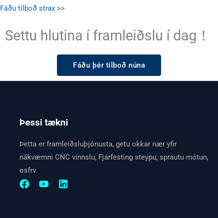
Fáðu tilboð strax >>
Settu hlutina í framleiðslu í dag！
Fáðu þér tilboð núna
Þessi tækni
Þetta er framleiðsluþjónusta, getu okkar nær yfir
nákvæmni CNC vinnslu, Fjárfesting steypu, sprautu mótun,
osfrv.