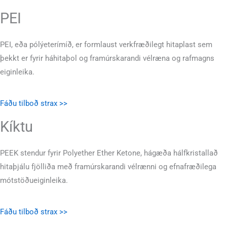
PEI
PEI, eða pólýeterímíð, er formlaust verkfræðilegt hitaplast sem
þekkt er fyrir háhitaþol og framúrskarandi vélræna og rafmagns
eiginleika.
Fáðu tilboð strax >>
Kíktu
PEEK stendur fyrir Polyether Ether Ketone, hágæða hálfkristallað
hitaþjálu fjölliða með framúrskarandi vélrænni og efnafræðilega
mótstöðueiginleika.
Fáðu tilboð strax >>