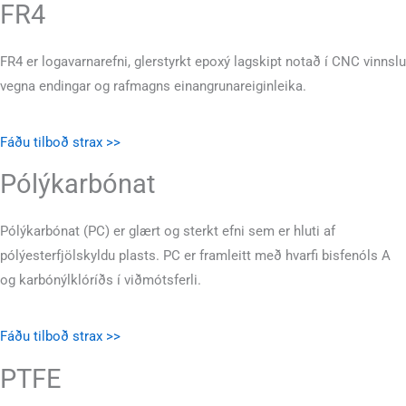
FR4
FR4 er logavarnarefni, glerstyrkt epoxý lagskipt notað í CNC vinnslu
vegna endingar og rafmagns einangrunareiginleika.
Fáðu tilboð strax >>
Pólýkarbónat
Pólýkarbónat (PC) er glært og sterkt efni sem er hluti af
pólýesterfjölskyldu plasts. PC er framleitt með hvarfi bisfenóls A
og karbónýlklóríðs í viðmótsferli.
Fáðu tilboð strax >>
PTFE