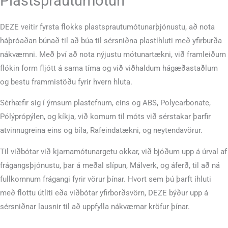
Plastsprautumótun
DEZE veitir fyrsta flokks plastsprautumótunarþjónustu, að nota
háþróaðan búnað til að búa til sérsniðna plastíhluti með yfirburða
nákvæmni. Með því að nota nýjustu mótunartækni, við framleiðum
flókin form fljótt á sama tíma og við viðhaldum hágæðastaðlum
og bestu frammistöðu fyrir hvern hluta.
Sérhæfir sig í ýmsum plastefnum, eins og ABS, Polycarbonate,
Pólýprópýlen, og kíkja, við komum til móts við sérstakar þarfir
atvinnugreina eins og bíla, Rafeindatækni, og neytendavörur.
Til viðbótar við kjarnamótunargetu okkar, við bjóðum upp á úrval af
frágangsþjónustu, þar á meðal slípun, Málverk, og áferð, til að ná
fullkomnum frágangi fyrir vörur þínar. Hvort sem þú þarft íhluti
með flottu útliti eða viðbótar yfirborðsvörn, DEZE býður upp á
sérsniðnar lausnir til að uppfylla nákvæmar kröfur þínar.