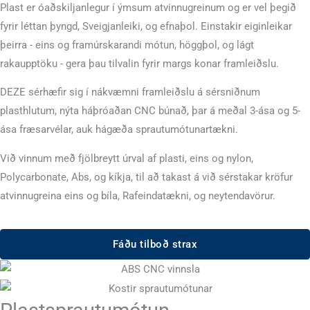
Plast er óaðskiljanlegur í ýmsum atvinnugreinum og er vel þegið
fyrir léttan þyngd, Sveigjanleiki, og efnaþol. Einstakir eiginleikar
þeirra - eins og framúrskarandi mótun, höggþol, og lágt
rakaupptöku - gera þau tilvalin fyrir margs konar framleiðslu.
DEZE sérhæfir sig í nákvæmni framleiðslu á sérsniðnum
plasthlutum, nýta háþróaðan CNC búnað, þar á meðal 3-ása og 5-
ása fræsarvélar, auk hágæða sprautumótunartækni.
Við vinnum með fjölbreytt úrval af plasti, eins og nylon,
Polycarbonate, Abs, og kíkja, til að takast á við sérstakar kröfur
atvinnugreina eins og bíla, Rafeindatækni, og neytendavörur.
Fáðu tilboð strax