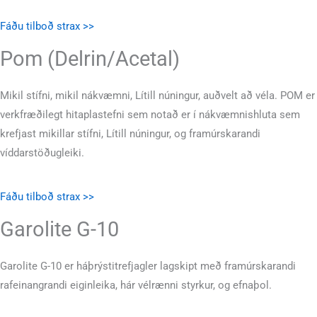
Fáðu tilboð strax >>
Pom (Delrin/Acetal)
Mikil stífni, mikil nákvæmni, Lítill núningur, auðvelt að véla. POM er
verkfræðilegt hitaplastefni sem notað er í nákvæmnishluta sem
krefjast mikillar stífni, Lítill núningur, og framúrskarandi
víddarstöðugleiki.
Fáðu tilboð strax >>
Garolite G-10
Garolite G-10 er háþrýstitrefjagler lagskipt með framúrskarandi
rafeinangrandi eiginleika, hár vélrænni styrkur, og efnaþol.