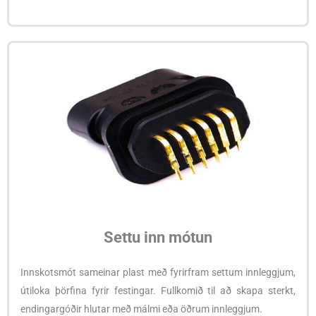
Settu inn mótun
Innskotsmót sameinar plast með fyrirfram settum innleggjum,
útiloka þörfina fyrir festingar. Fullkomið til að skapa sterkt,
endingargóðir hlutar með málmi eða öðrum innleggjum.