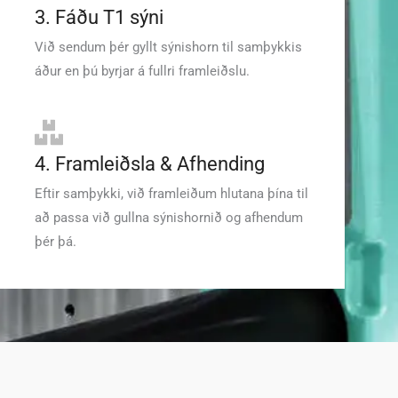
3. Fáðu T1 sýni
Við sendum þér gyllt sýnishorn til samþykkis
áður en þú byrjar á fullri framleiðslu.
4. Framleiðsla & Afhending
Eftir samþykki, við framleiðum hlutana þína til
að passa við gullna sýnishornið og afhendum
þér þá.