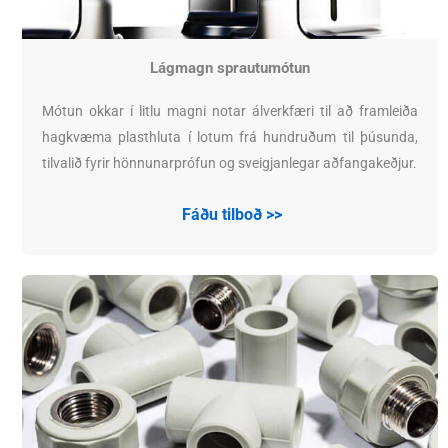
Lágmagn sprautumótun
Mótun okkar í litlu magni notar álverkfæri til að framleiða
hagkvæma plasthluta í lotum frá hundruðum til þúsunda,
tilvalið fyrir hönnunarprófun og sveigjanlegar aðfangakeðjur.
Fáðu tilboð >>