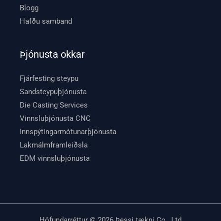
Blogg
Hafðu samband
Þjónusta okkar
Fjárfesting steypu
Sandsteypuþjónusta
Die Casting Services
Vinnsluþjónusta CNC
Innspýtingarmótunarþjónusta
Lakmálmframleiðsla
EDM vinnsluþjónusta
Höfundarréttur © 2026 Þessi tækni Co., Ltd