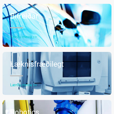
Bifreiðar
Lærðu meira >>
Læknisfræðilegt
Lærðu meira >>
Robotics