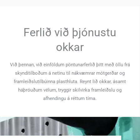
Ferlið við þjónustu
okkar
Við þennan, við einföldum pöntunarferlið þitt með öllu frá
skynditilboðum á netinu til nákvæmrar mótgerðar og
framleiðslutilbúinna plasthluta. Reynt lið okkar, ásamt
háþróuðum vélum, tryggir skilvirka framleiðslu og
afhendingu á réttum tíma.