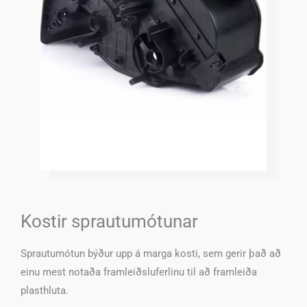
Kostir sprautumótunar
Sprautumótun býður upp á marga kosti, sem gerir það að
einu mest notaða framleiðsluferlinu til að framleiða
plasthluta.