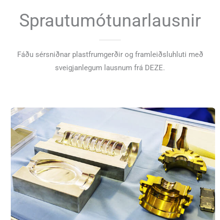
Sprautumótunarlausnir
Fáðu sérsniðnar plastfrumgerðir og framleiðsluhluti með
sveigjanlegum lausnum frá DEZE.