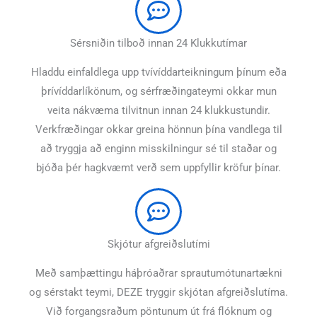
Sérsniðin tilboð innan 24 Klukkutímar
Hladdu einfaldlega upp tvívíddarteikningum þínum eða
þrívíddarlíkönum, og sérfræðingateymi okkar mun
veita nákvæma tilvitnun innan 24 klukkustundir.
Verkfræðingar okkar greina hönnun þína vandlega til
að tryggja að enginn misskilningur sé til staðar og
bjóða þér hagkvæmt verð sem uppfyllir kröfur þínar.
Skjótur afgreiðslutími
Með samþættingu háþróaðrar sprautumótunartækni
og sérstakt teymi, DEZE tryggir skjótan afgreiðslutíma.
Við forgangsraðum pöntunum út frá flóknum og