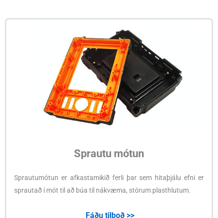
Sprautu mótun
Sprautumótun er afkastamikið ferli þar sem hitaþjálu efni er
sprautað í mót til að búa til nákvæma, stórum plasthlutum.
Fáðu tilboð >>