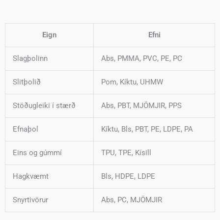
Eign
Efni
Slagþolinn
Abs, PMMA, PVC, PE, PC
Slitþolið
Pom, Kíktu, UHMW
Stöðugleiki í stærð
Abs, PBT, MJÖMJIR, PPS
Efnaþol
Kíktu, Bls, PBT, PE, LDPE, PA
Eins og gúmmí
TPU, TPE, Kísill
Hagkvæmt
Bls, HDPE, LDPE
Snyrtivörur
Abs, PC, MJÖMJIR