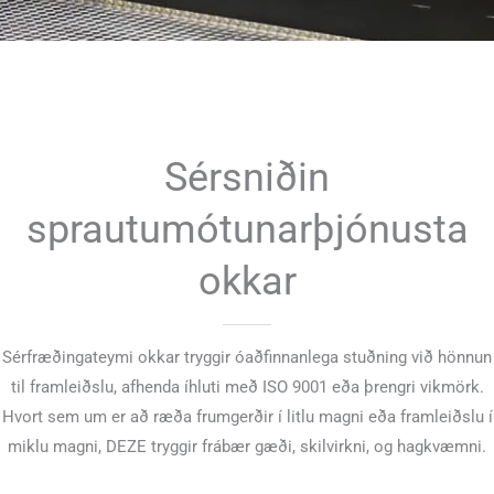
Sérsniðin
sprautumótunarþjónusta
okkar
Sérfræðingateymi okkar tryggir óaðfinnanlega stuðning við hönnun
til framleiðslu, afhenda íhluti með ISO 9001 eða þrengri vikmörk.
Hvort sem um er að ræða frumgerðir í litlu magni eða framleiðslu í
miklu magni, DEZE tryggir frábær gæði, skilvirkni, og hagkvæmni.