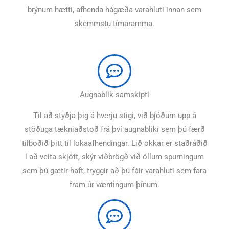
brýnum hætti, afhenda hágæða varahluti innan sem
skemmstu tímaramma.
Augnablik samskipti
Til að styðja þig á hverju stigi, við bjóðum upp á
stöðuga tækniaðstoð frá því augnabliki sem þú færð
tilboðið þitt til lokaafhendingar. Lið okkar er staðráðið
í að veita skjótt, skýr viðbrögð við öllum spurningum
sem þú gætir haft, tryggir að þú fáir varahluti sem fara
fram úr væntingum þínum.