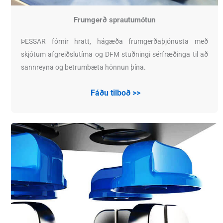
Frumgerð sprautumótun
ÞESSAR fórnir hratt, hágæða frumgerðaþjónusta með
skjótum afgreiðslutíma og DFM stuðningi sérfræðinga til að
sannreyna og betrumbæta hönnun þína.
Fáðu tilboð >>