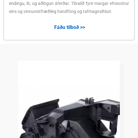
endingu, lit, og aðlögun áferðar. Tilvalið fyrir margar efnisvörur
eins og vinnuvistfræðileg handföng og rafmagnsíhluti.
Fáðu tilboð >>