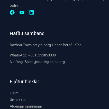
osfrv.
Hafðu samband
Dazhou Town breyta borg Henan héraði Kína.
WhatsApp:
+8615333853330
Netfang:
Sales@casting-china.org
Fljótur hlekkir
Heim
Um okkur
Algengar spurningar