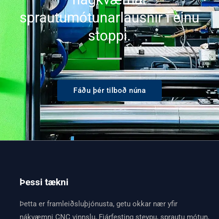
sprautumótunarlausnir í einu
stoppi.
Fáðu þér tilboð núna
Þessi tækni
Þetta er framleiðsluþjónusta, getu okkar nær yfir
nákvæmni CNC vinnslu, Fjárfesting steypu, sprautu mótun,