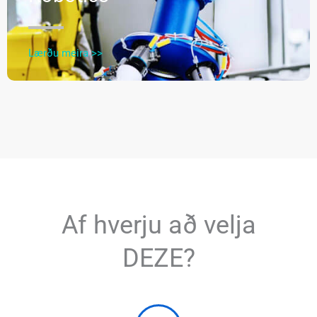
Lærðu meira >>
Af hverju að velja
DEZE?