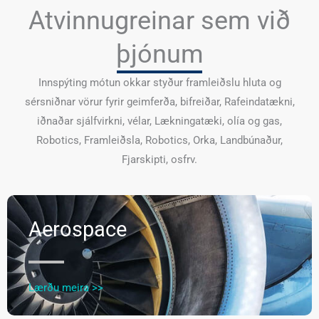
Atvinnugreinar sem við
þjónum
Innspýting mótun okkar styður framleiðslu hluta og
sérsniðnar vörur fyrir geimferða, bifreiðar, Rafeindatækni,
iðnaðar sjálfvirkni, vélar, Lækningatæki, olía og gas,
Robotics, Framleiðsla, Robotics, Orka, Landbúnaður,
Fjarskipti, osfrv.
Aerospace
Lærðu meira >>