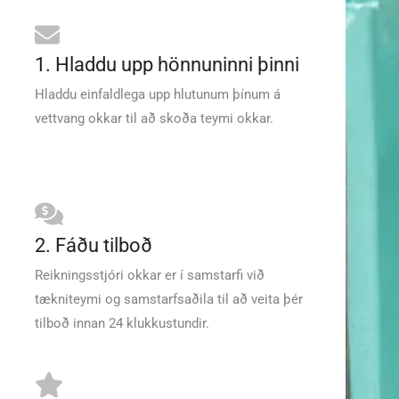
1. Hladdu upp hönnuninni þinni
Hladdu einfaldlega upp hlutunum þínum á
vettvang okkar til að skoða teymi okkar.
2. Fáðu tilboð
Reikningsstjóri okkar er í samstarfi við
tækniteymi og samstarfsaðila til að veita þér
tilboð innan 24 klukkustundir.