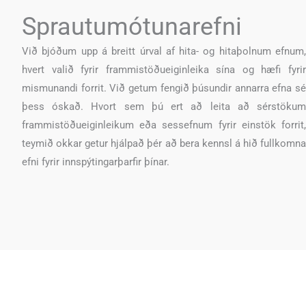
Sprautumótunarefni
Við bjóðum upp á breitt úrval af hita- og hitaþolnum efnum,
hvert valið fyrir frammistöðueiginleika sína og hæfi fyrir
mismunandi forrit. Við getum fengið þúsundir annarra efna sé
þess óskað. Hvort sem þú ert að leita að sérstökum
frammistöðueiginleikum eða sessefnum fyrir einstök forrit,
teymið okkar getur hjálpað þér að bera kennsl á hið fullkomna
efni fyrir innspýtingarþarfir þínar.