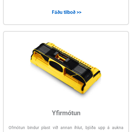
Fáðu tilboð >>
Yfirmótun
Ofmótun bindur plast við annan íhlut, bjóða upp á aukna