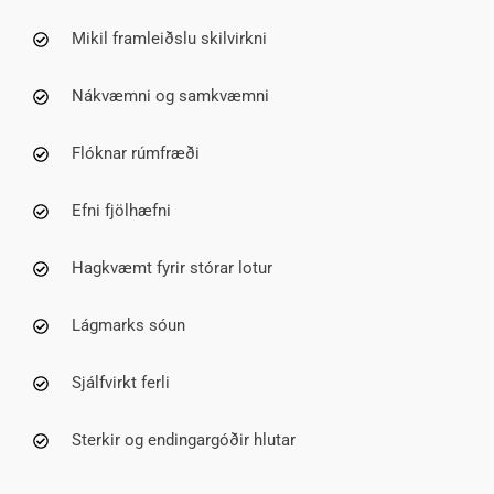
Mikil framleiðslu skilvirkni
Nákvæmni og samkvæmni
Flóknar rúmfræði
Efni fjölhæfni
Hagkvæmt fyrir stórar lotur
Lágmarks sóun
Sjálfvirkt ferli
Sterkir og endingargóðir hlutar