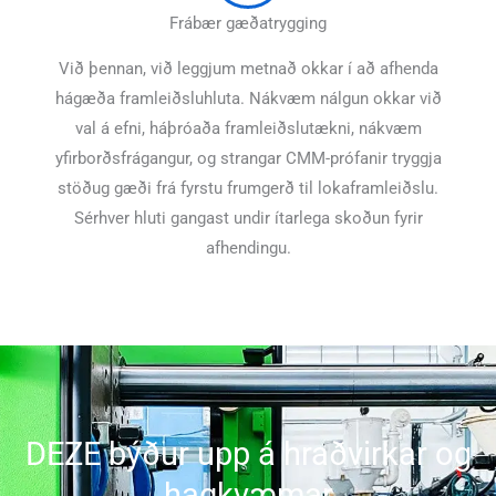
Frábær gæðatrygging
Við þennan, við leggjum metnað okkar í að afhenda
hágæða framleiðsluhluta. Nákvæm nálgun okkar við
val á efni, háþróaða framleiðslutækni, nákvæm
yfirborðsfrágangur, og strangar CMM-prófanir tryggja
stöðug gæði frá fyrstu frumgerð til lokaframleiðslu.
Sérhver hluti gangast undir ítarlega skoðun fyrir
afhendingu.
DEZE býður upp á hraðvirkar og
hagkvæmar