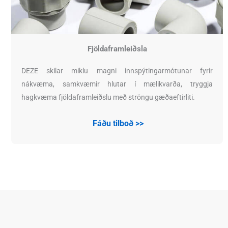
Fjöldaframleiðsla
DEZE skilar miklu magni innspýtingarmótunar fyrir
nákvæma, samkvæmir hlutar í mælikvarða, tryggja
hagkvæma fjöldaframleiðslu með ströngu gæðaeftirliti.
Fáðu tilboð >>