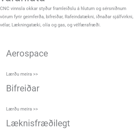
CNC vinnsla okkar styður framleiðslu á hlutum og sérsniðnum
vörum fyrir geimferða, bifreiðar, Rafeindatækni, iðnaðar sjálfvirkni,
vélar, Lækningatæki, olía og gas, og vélfærafræði.
Aerospace
Lærðu meira >>
Bifreiðar
Lærðu meira >>
Læknisfræðilegt