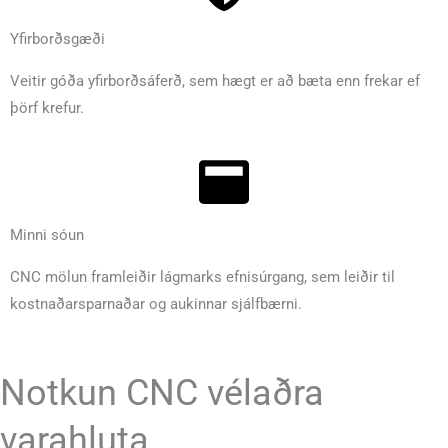
Yfirborðsgæði
Veitir góða yfirborðsáferð, sem hægt er að bæta enn frekar ef
þörf krefur.
Minni sóun
CNC mölun framleiðir lágmarks efnisúrgang, sem leiðir til
kostnaðarsparnaðar og aukinnar sjálfbærni.
Notkun CNC vélaðra
varahluta