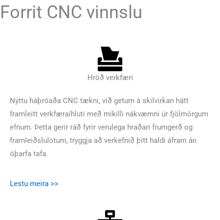
Forrit CNC vinnslu
Hröð verkfæri
Nýttu háþróaða CNC tækni, við getum á skilvirkan hátt
framleitt verkfæraíhluti með mikilli nákvæmni úr fjölmörgum
efnum. Þetta gerir ráð fyrir verulega hraðari frumgerð og
framleiðslulotum, tryggja að verkefnið þitt haldi áfram án
óþarfa tafa.
Lestu meira >>