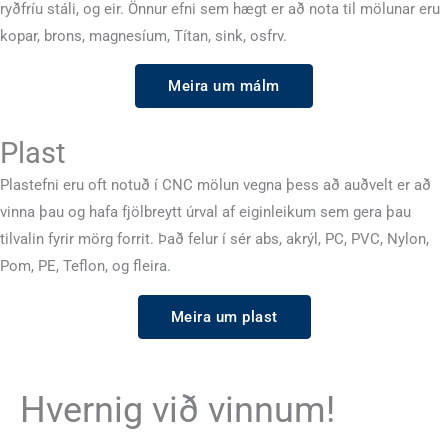
ryðfríu stáli, og eir. Önnur efni sem hægt er að nota til mölunar eru
kopar, brons, magnesíum, Títan, sink, osfrv.
Meira um málm
Plast
Plastefni eru oft notuð í CNC mölun vegna þess að auðvelt er að
vinna þau og hafa fjölbreytt úrval af eiginleikum sem gera þau
tilvalin fyrir mörg forrit. Það felur í sér abs, akrýl, PC, PVC, Nylon,
Pom, PE, Teflon, og fleira.
Meira um plast
Hvernig við vinnum!