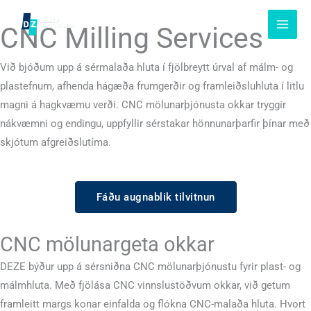
Slepptu
að
CNC Milling Services
innihaldi
Við bjóðum upp á sérmalaða hluta í fjölbreytt úrval af málm- og
plastefnum, afhenda hágæða frumgerðir og framleiðsluhluta í litlu
magni á hagkvæmu verði. CNC mölunarþjónusta okkar tryggir
nákvæmni og endingu, uppfyllir sérstakar hönnunarþarfir þínar með
skjótum afgreiðslutíma.
Fáðu augnablik tilvitnun
CNC mölunargeta okkar
DEZE býður upp á sérsniðna CNC mölunarþjónustu fyrir plast- og
málmhluta. Með fjölása CNC vinnslustöðvum okkar, við getum
framleitt margs konar einfalda og flókna CNC-malaða hluta. Hvort