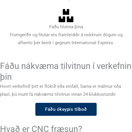
Fáðu hlutina þína
Frumgerðir og hlutar eru framleiddir á nokkrum dögum og
afhentir þér beint í gegnum International Express.
Fáðu nákvæma tilvitnun í verkefnin
þín
Hvort verkefnið þitt er flókið eða einfalt, Sama er málmur eða
plast, þú munt fá nákvæma tilvitnun innan 24 klukkustundir.
Fáðu ókeypis tilboð
Hvað er CNC fræsun?