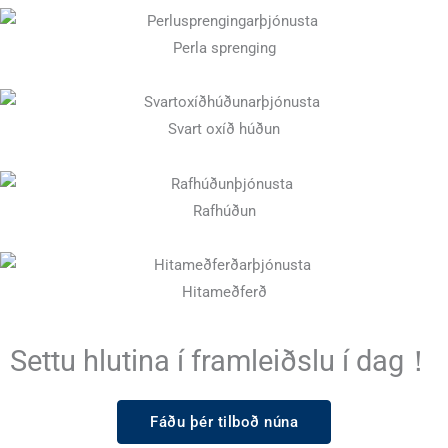
Perla sprenging
Svart oxíð húðun
Rafhúðun
Hitameðferð
Settu hlutina í framleiðslu í dag！
Fáðu þér tilboð núna