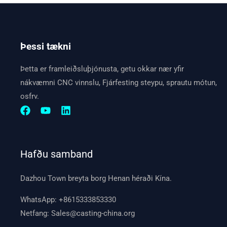
Þessi tækni
Þetta er framleiðsluþjónusta, getu okkar nær yfir
nákvæmni CNC vinnslu, Fjárfesting steypu, sprautu mótun,
osfrv.
Hafðu samband
Dazhou Town breyta borg Henan héraði Kína.
WhatsApp:
+8615333853330
Netfang:
Sales@casting-china.org