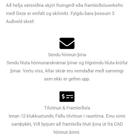
Að hefja sérsniðna skjót frumgerð eða framleiðsluverkefni
með Deze er einfalt og skilvirkt. Fylgdu bara þessum 3
Auðveld skref:
Sendu hönnun þína
Sendu hluta hönnunarskrárnar þínar og tilgreindu hluta kröfur
þínar. Vertu viss, Allar skrár eru verndaðar með samningi
sem ekki er gefinn upp.
Tilvitnun & Framleiðsla
Innan 12 klukkustundir, Fáðu tilvitnun í rauntíma. Einu sinni
samþykkt, Við byrjum að framleiða hluti þína út frá CAD
hönnun þinni.