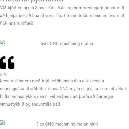
Við bjóðum upp á 3-ása, 4-ás, 5-ás, og hornfræsingarþjónustur til
að hjálpa þér að búa til vörur fljótt frá einföldum beinum línum til
flókinna rúmfræði.
5-Ás
Þessar vélar eru með þrjá hefðbundna ása auk tveggja
snúningsása til viðbótar. 5-ása CNC mylla er, því, fær um að véla 5
hliðar vinnustykkis í einni vél án þess að þurfa að fjarlægja
vinnustykkið og endurstilla það.