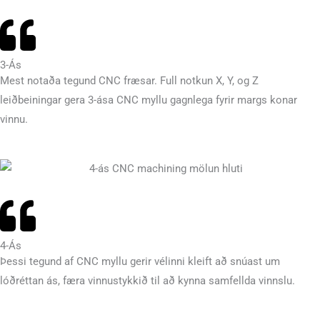
3-Ás
Mest notaða tegund CNC fræsar. Full notkun X, Y, og Z
leiðbeiningar gera 3-ása CNC myllu gagnlega fyrir margs konar
vinnu.
4-Ás
Þessi tegund af CNC myllu gerir vélinni kleift að snúast um
lóðréttan ás, færa vinnustykkið til að kynna samfellda vinnslu.