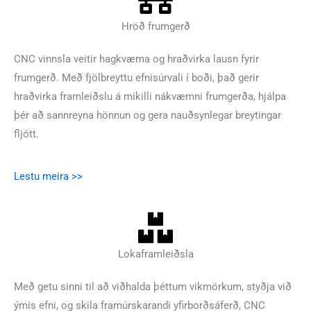
Hröð frumgerð
CNC vinnsla veitir hagkvæma og hraðvirka lausn fyrir
frumgerð. Með fjölbreyttu efnisúrvali í boði, það gerir
hraðvirka framleiðslu á mikilli nákvæmni frumgerða, hjálpa
þér að sannreyna hönnun og gera nauðsynlegar breytingar
fljótt.
Lestu meira >>
Lokaframleiðsla
Með getu sinni til að viðhalda þéttum vikmörkum, styðja við
ýmis efni, og skila framúrskarandi yfirborðsáferð, CNC