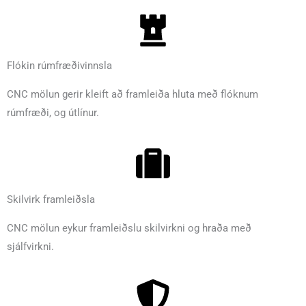
Flókin rúmfræðivinnsla
CNC mölun gerir kleift að framleiða hluta með flóknum
rúmfræði, og útlínur.
Skilvirk framleiðsla
CNC mölun eykur framleiðslu skilvirkni og hraða með
sjálfvirkni.