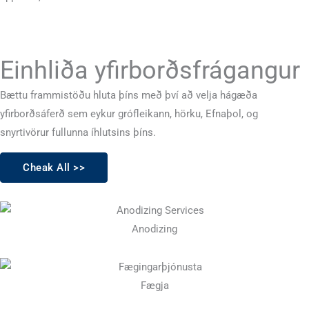
Einhliða yfirborðsfrágangur
Bættu frammistöðu hluta þíns með því að velja hágæða
yfirborðsáferð sem eykur grófleikann, hörku, Efnaþol, og
snyrtivörur fullunna íhlutsins þíns.
Cheak All >>
Anodizing
Fægja