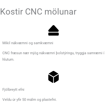
Kostir CNC mölunar
Mikil nákvæmni og samkvæmni
CNC fræsun nær mjög nákvæmri þolstýringu, tryggja samræmi í
hlutum.
Fjölbreytt efni
Veldu úr yfir 50 málm og plastefni.