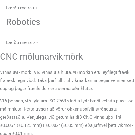
Lærðu meira >>
Robotics
Lærðu meira >>
CNC mölunarvikmörk
Vinnsluvikmörk: Við vinnslu á hluta, vikmörkin eru leyfilegt frávik
frá æskilegri vídd. Taka þarf tillit til vikmarkanna þegar vélin er sett
upp og þegar framleiddir eru sérmalaðir hlutar.
Við þennan, við fylgjum ISO 2768 staðla fyrir bæði vélaða plast- og
málmhluta. Þetta tryggir að vörur okkar uppfylli ströngustu
gæðastaðla. Venjulega, við getum haldið CNC vinnsluþol frá
±0,005 ″ (±0,125 mm) í ±0,002″ (±0,05 mm) eða jafnvel þétt vikmörk
upp á ±0,01 mm.