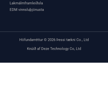
Lakmálmframleiðsla
EDM vinnsluþjónusta
Höfundarréttur © 2026 Þessi tækni Co., Ltd
Knúið af Deze Technology Co, Ltd