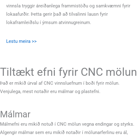
vinnsla tryggir áreiðanlega frammistöðu og samkvæmni fyrir
lokaafurðir. Þetta gerir það að tilvalinni lausn fyrir
lokaframleiðslu í ýmsum atvinnugreinum.
Lestu meira >>
Tiltækt efni fyrir CNC mölun
Það er mikið úrval af CNC vinnsluefnum í boði fyrir mölun.
Venjulega, mest notaðir eru málmar og plastefni.
Málmar
Málmefni eru mikið notuð í CNC mölun vegna endingar og styrks.
Algengir málmar sem eru mikið notaðir í mölunarferlinu eru ál,