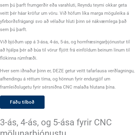
sem þú þarft frumgerðir eða varahluti, Reyndu teymi okkar geta
veitt þér háar kröfur um vöru. Við höfum líka marga möguleika á
yfirborðsfrágangi svo að vélaður hluti þinn sé nákvæmlega það
sem þú þarft.
Við bjóðum upp á 3-ása, 4-ás, 5-ás, og hornfræsingarþjónustur til
að hjálpa þér að búa til vörur fljótt frá einföldum beinum línum til
flókinna rúmfræði.
Hver sem iðnaður þinn er, DEZE getur veitt tafarlausa verðlagningu,
afhendingu á réttum tíma, og hönnun fyrir endurgjöf um
framleiðslugetu fyrir sérsniðna CNC malaða hlutana þína.
Fáðu tilboð
3-ás, 4-ás, og 5-ása fyrir CNC
mölunarþjónustu