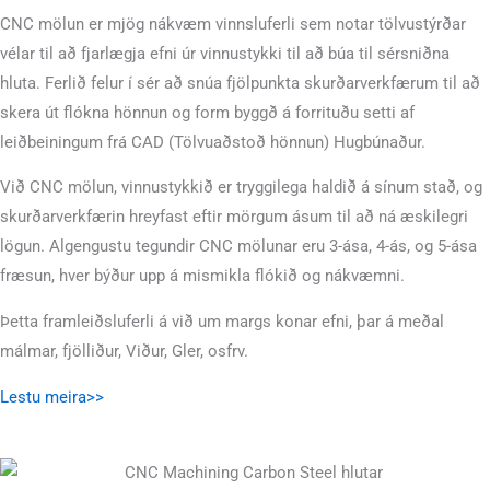
CNC mölun er mjög nákvæm vinnsluferli sem notar tölvustýrðar
vélar til að fjarlægja efni úr vinnustykki til að búa til sérsniðna
hluta. Ferlið felur í sér að snúa fjölpunkta skurðarverkfærum til að
skera út flókna hönnun og form byggð á forrituðu setti af
leiðbeiningum frá CAD (Tölvuaðstoð hönnun) Hugbúnaður.
Við CNC mölun, vinnustykkið er tryggilega haldið á sínum stað, og
skurðarverkfærin hreyfast eftir mörgum ásum til að ná æskilegri
lögun. Algengustu tegundir CNC mölunar eru 3-ása, 4-ás, og 5-ása
fræsun, hver býður upp á mismikla flókið og nákvæmni.
Þetta framleiðsluferli á við um margs konar efni, þar á meðal
málmar, fjölliður, Viður, Gler, osfrv.
Lestu meira>>