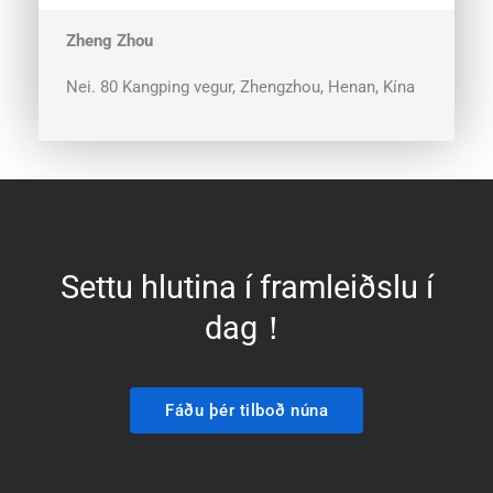
Zheng Zhou
Nei. 80 Kangping vegur, Zhengzhou, Henan, Kína
Settu hlutina í framleiðslu í
dag！
Fáðu þér tilboð núna