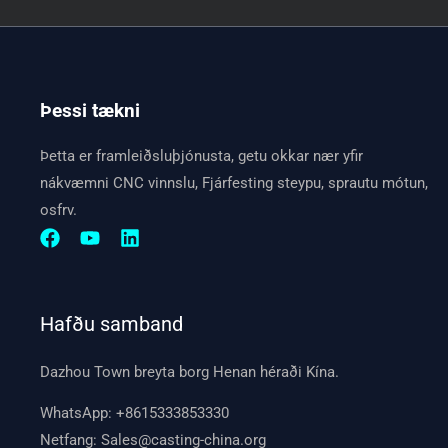
Þessi tækni
Þetta er framleiðsluþjónusta, getu okkar nær yfir
nákvæmni CNC vinnslu, Fjárfesting steypu, sprautu mótun,
osfrv.
Hafðu samband
Dazhou Town breyta borg Henan héraði Kína.
WhatsApp:
+8615333853330
Netfang:
Sales@casting-china.org