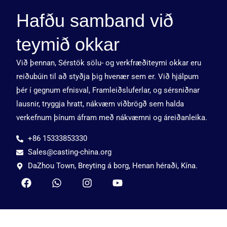
Hafðu samband við
teymið okkar
Við þennan, Sérstök sölu- og verkfræðiteymi okkar eru
reiðubúin til að styðja þig hvenær sem er. Við hjálpum
þér í gegnum efnisval, Framleiðsluferlar, og sérsniðnar
lausnir, tryggja hratt, nákvæm viðbrögð sem halda
verkefnum þínum áfram með nákvæmni og áreiðanleika.
+86 15333853330
Sales@casting-china.org
DaZhou Town, Breyting á borg, Henan héraði, Kína.
F
W
I
Y
a
h
n
o
c
a
s
u
e
t
t
t
b
s
a
u