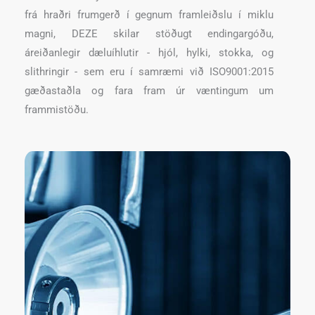
frá hraðri frumgerð í gegnum framleiðslu í miklu
magni, DEZE skilar stöðugt endingargóðu,
áreiðanlegir dæluíhlutir - hjól, hylki, stokka, og
slithringir - sem eru í samræmi við ISO9001:2015
gæðastaðla og fara fram úr væntingum um
frammistöðu.