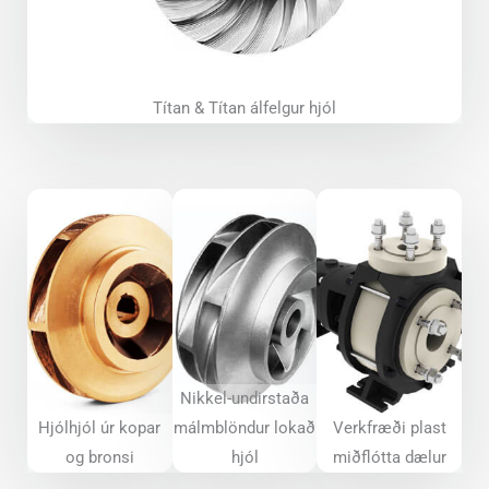
Títan & Títan álfelgur hjól
Nikkel-undirstaða
Hjólhjól úr kopar
málmblöndur lokað
Verkfræði plast
og bronsi
hjól
miðflótta dælur