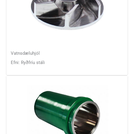
Vatnsdæluhjól
Efni: Ryðfríu stáli