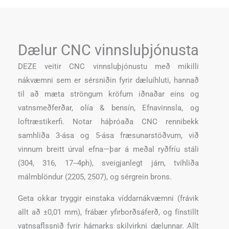
Dælur CNC vinnsluþjónusta
DEZE veitir CNC vinnsluþjónustu með mikilli
nákvæmni sem er sérsniðin fyrir dæluíhluti, hannað
til að mæta ströngum kröfum iðnaðar eins og
vatnsmeðferðar, olía & bensín, Efnavinnsla, og
loftræstikerfi. Notar háþróaða CNC rennibekk
samhliða 3-ása og 5-ása fræsunarstöðvum, við
vinnum breitt úrval efna—þar á meðal ryðfríu stáli
(304, 316, 17--4ph), sveigjanlegt járn, tvíhliða
málmblöndur (2205, 2507), og sérgrein brons.
Geta okkar tryggir einstaka víddarnákvæmni (frávik
allt að ±0,01 mm), frábær yfirborðsáferð, og fínstillt
vatnsaflssnið fyrir hámarks skilvirkni dælunnar. Allt