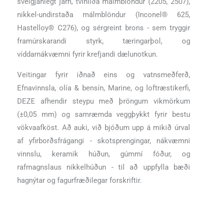
sveigjanlegt járn, tvíhliða málmblöndur (2205, 2507),
nikkel-undirstaða málmblöndur (Inconel® 625,
Hastelloy® C276), og sérgreint brons - sem tryggir
framúrskarandi styrk, tæringarþol, og
víddarnákvæmni fyrir krefjandi dælunotkun.
Veitingar fyrir iðnað eins og vatnsmeðferð,
Efnavinnsla, olía & bensín, Marine, og loftræstikerfi,
DEZE afhendir steypu með þröngum vikmörkum
(±0,05 mm) og samræmda veggþykkt fyrir bestu
vökvaafköst. Að auki, við bjóðum upp á mikið úrval
af yfirborðsfrágangi - skotsprengingar, nákvæmni
vinnslu, keramik húðun, gúmmí fóður, og
rafmagnslaus nikkelhúðun - til að uppfylla bæði
hagnýtar og fagurfræðilegar forskriftir.