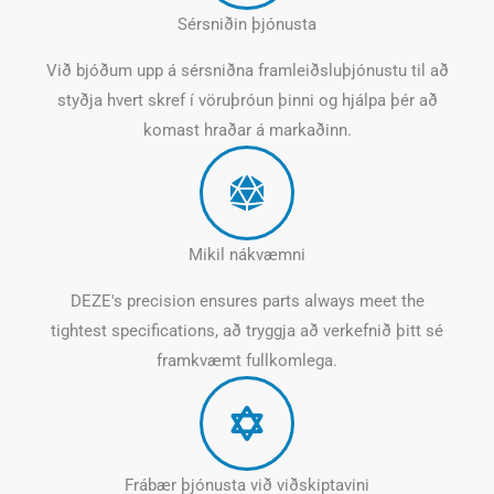
Sérsniðin þjónusta
Við bjóðum upp á sérsniðna framleiðsluþjónustu til að
styðja hvert skref í vöruþróun þinni og hjálpa þér að
komast hraðar á markaðinn.
Mikil nákvæmni
DEZE's precision ensures parts always meet the
tightest specifications
, að tryggja að verkefnið þitt sé
framkvæmt fullkomlega.
Frábær þjónusta við viðskiptavini