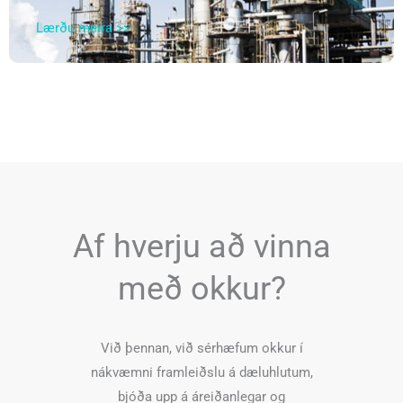
Lærðu meira >>
Af hverju að vinna
með okkur?
Við þennan, við sérhæfum okkur í
nákvæmni framleiðslu á dæluhlutum,
bjóða upp á áreiðanlegar og