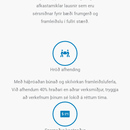
afkastamiklar lausnir sem eru
sérsniðnar fyrir bæði frumgerð og
framleiðslu í fullri stærð.
Hröð afhending
Með háþróaðan búnað og skilvirkan framleiðsluferla,
Við afhendum 40% hraðari en aðrar verksmiðjur, tryggja
að verkefnum þínum sé lokið á réttum tíma.