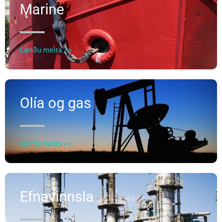
Marine
Lærðu meira >>
Olía og gas
Lærðu meira >>
Efnavinnsla