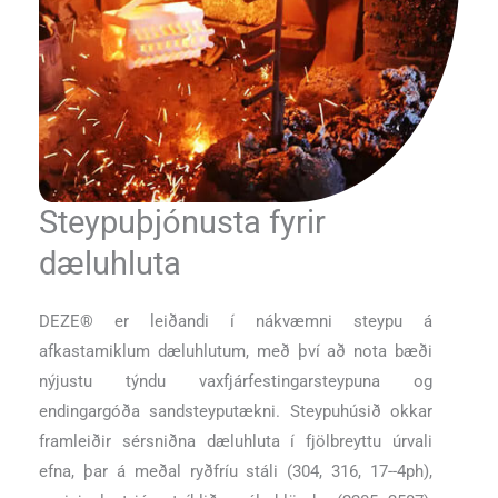
Steypuþjónusta fyrir
dæluhluta
DEZE® er leiðandi í nákvæmni steypu á
afkastamiklum dæluhlutum, með því að nota bæði
nýjustu týndu vaxfjárfestingarsteypuna og
endingargóða sandsteyputækni. Steypuhúsið okkar
framleiðir sérsniðna dæluhluta í fjölbreyttu úrvali
efna, þar á meðal ryðfríu stáli (304, 316, 17--4ph),