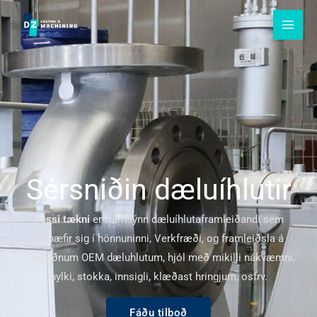
Slepptu
að
innihaldi
Sérsniðin dæluíhlutir
Þessi tækni
er framsýnn dæluíhlutaframleiðandi sem
sérhæfir sig í hönnuninni, Verkfræði, og framleiðsla á
sérsniðnum OEM dæluhlutum, hjól með mikilli nákvæmni,
hylki, stokka, innsigli, klæðast hringjum, osfrv.
Fáðu tilboð