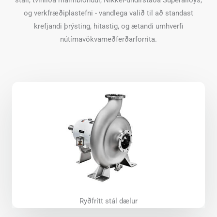
og verkfræðiplastefni - vandlega valið til að standast
krefjandi þrýsting, hitastig, og ætandi umhverfi
nútímavökvameðferðarforrita.
Ryðfrítt stál dælur