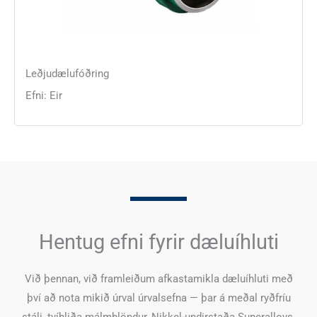
Leðjudælufóðring
Efni: Eir
Hentug efni fyrir dæluíhluti
Við þennan, við framleiðum afkastamikla dæluíhluti með
því að nota mikið úrval úrvalsefna — þar á meðal ryðfríu
stáli, tvíhliða málmblöndur, Nikkel-undirstaða Superalloys,