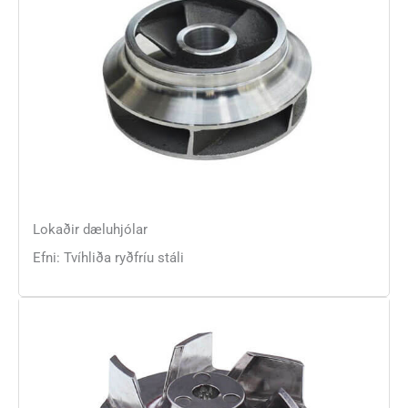
Lokaðir dæluhjólar
Efni: Tvíhliða ryðfríu stáli