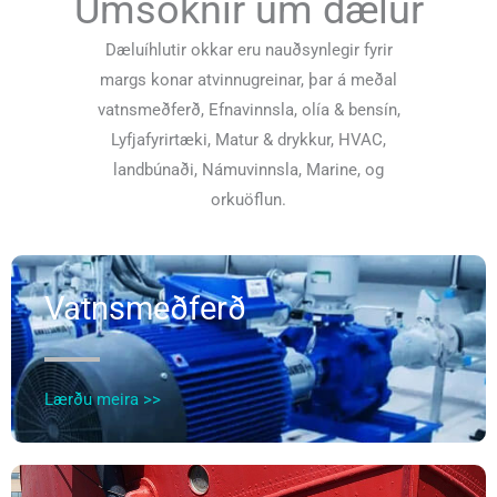
Umsóknir um dælur
Dæluíhlutir okkar eru nauðsynlegir fyrir
margs konar atvinnugreinar, þar á meðal
vatnsmeðferð, Efnavinnsla, olía & bensín,
Lyfjafyrirtæki, Matur & drykkur, HVAC,
landbúnaði, Námuvinnsla, Marine, og
orkuöflun.
Vatnsmeðferð
Lærðu meira >>