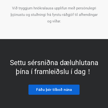
Við tryggjum hnökralausa upplifun með persónulegri
þjónustu og stuðningi frá fyrstu ráðgjöf til afhendingar
og víðar.
Settu sérsniðna dæluhlutana
þína í framleiðslu í dag！
Fáðu þér tilboð núna