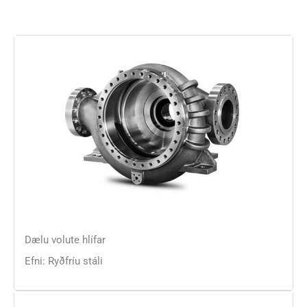
Dælu volute hlífar
Efni: Ryðfríu stáli