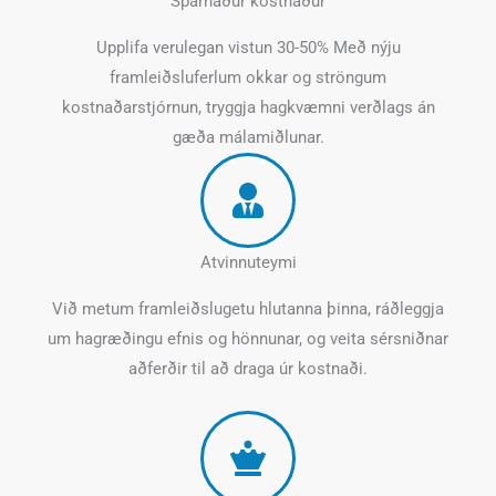
Sparnaður kostnaður
Upplifa verulegan vistun 30-50% Með nýju
framleiðsluferlum okkar og ströngum
kostnaðarstjórnun, tryggja hagkvæmni verðlags án
gæða málamiðlunar.
Atvinnuteymi
Við metum framleiðslugetu hlutanna þinna, ráðleggja
um hagræðingu efnis og hönnunar, og veita sérsniðnar
aðferðir til að draga úr kostnaði.