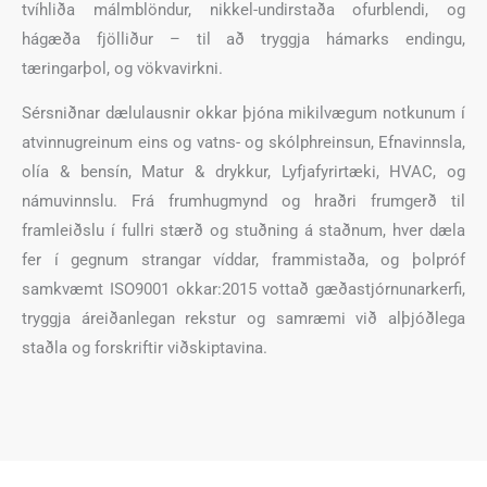
tvíhliða málmblöndur, nikkel-undirstaða ofurblendi, og
hágæða fjölliður – til að tryggja hámarks endingu,
tæringarþol, og vökvavirkni.
Sérsniðnar dælulausnir okkar þjóna mikilvægum notkunum í
atvinnugreinum eins og vatns- og skólphreinsun, Efnavinnsla,
olía & bensín, Matur & drykkur, Lyfjafyrirtæki, HVAC, og
námuvinnslu. Frá frumhugmynd og hraðri frumgerð til
framleiðslu í fullri stærð og stuðning á staðnum, hver dæla
fer í gegnum strangar víddar, frammistaða, og þolpróf
samkvæmt ISO9001 okkar:2015 vottað gæðastjórnunarkerfi,
tryggja áreiðanlegan rekstur og samræmi við alþjóðlega
staðla og forskriftir viðskiptavina.