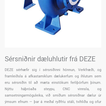
Sérsniðnir dæluhlutir frá DEZE
DEZE sérhæfir sig í sérsniðinni hönnun, Verkfræði, og
framleiðsla á afkastamiklum dælukerfum og íhlutum sem
eru sérsniðin til að mæta einstökum ferliþörfum þínum.
Nýttu háþróaða steypu, CNC vinnsla, og
samsetningarmöguleika, við smíðum sérsniðnar dælur úr
ýmsum efnum — þar á meðal ryðfríu stáli, tvíhliða og ofur