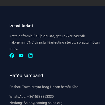
Þessi tækni
Þetta er framleiðsluþjónusta, getu okkar nær yfir
nákvæmni CNC vinnslu, Fjárfesting steypu, sprautu mótun,
osfrv.
Hafðu samband
Dazhou Town breyta borg Henan héraði Kína.
WhatsApp:
+8615333853330
Netfang:
Sales@casting-china.org