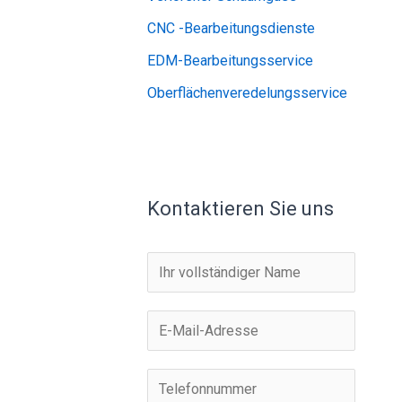
CNC -Bearbeitungsdienste
EDM-Bearbeitungsservice
Oberflächenveredelungsservice
Kontaktieren Sie uns
N
a
m
E
e
-
*
M
T