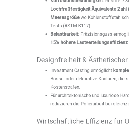
Korrosionsbeständigkeit:
Rostfreie Sc
Lochfraßfestigkeit Äquivalente Zahl 
Meeresgröße
wo Kohlenstoffstahlscha
Tests (ASTM B117).
Belastbarkeit:
Präzisionsguss ermöglic
15% höhere Lastverteilungseffizienz
Designfreiheit & Ästhetischer
Investment Casting ermöglicht
komple
Bosse, oder dekorative Konturen, die 
Kostenstrafen.
Für architektonische und luxuriöse Ha
reduzieren die Polierarbeit bei gleich
Wirtschaftliche Effizienz für