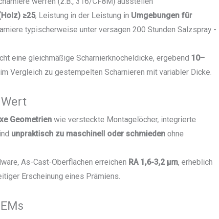
harniere werfen (z.B., 316/CF8M) ausstellen
(Holz) ≥25
, Leistung in der Leistung in
Umgebungen für
rniere typischerweise unter versagen 200 Stunden Salzspray -
ht eine gleichmäßige Scharnierknöcheldicke, ergebend
10–
im Vergleich zu gestempelten Scharnieren mit variabler Dicke.
 Wert
xe Geometrien
wie versteckte Montagelöcher, integrierte
sind
unpraktisch zu maschinell oder schmieden
ohne
rdware, As-Cast-Oberflächen erreichen
RA 1,6-3,2 μm
, erheblich
zeitiger Erscheinung eines Prämiens.
 OEMs