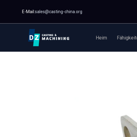
Zum
E-Mail:
sales@casting-china.org
Inhalt
springen
Heim
Fähigkeit