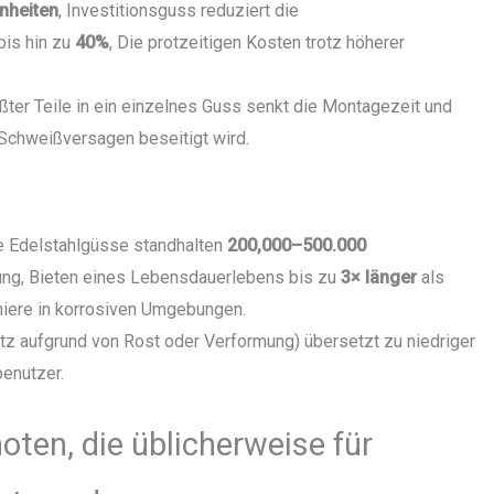
inheiten
, Investitionsguss reduziert die
bis hin zu
40%
, Die protzeitigen Kosten trotz höherer
ter Teile in ein einzelnes Guss senkt die Montagezeit und
 Schweißversagen beseitigt wird.
te Edelstahlgüsse standhalten
200,000–500.000
ung, Bieten eines Lebensdauerlebens bis zu
3× länger
als
niere in korrosiven Umgebungen.
tz aufgrund von Rost oder Verformung) übersetzt zu niedriger
enutzer.
noten, die üblicherweise für