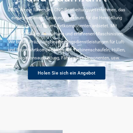
DEZE ist ein führendes CNC-Bearbeitungsunternehmen, das
ein umfassendes Leistungsspektrum für die Herstellung
von Luft- und Raumfahrtkomponenten anbietet. Mit
fortschrittlicher Ausrüstung und erfahrenen Maschinisten,
Wir bieten Präzisionsbearbeitungsdienstleistungen für Luft-
und Raumfahrtkomponenten wie Turbinenschaufeln, Hüllen,
Navigationsausrüstung, Fahrwerkskomponenten, usw.
Holen Sie sich ein Angebot