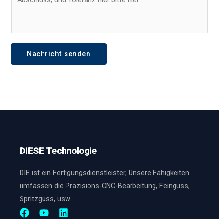
n
r
o
n
n
j
u
e
e
m
h
k
Nachricht senden
m
m
t
e
e
b
r
n
e
*
*
s
c
h
DIESE Technologie
r
e
DIE ist ein Fertigungsdienstleister, Unsere Fähigkeiten
i
umfassen die Präzisions-CNC-Bearbeitung, Feinguss,
b
Spritzguss, usw.
u