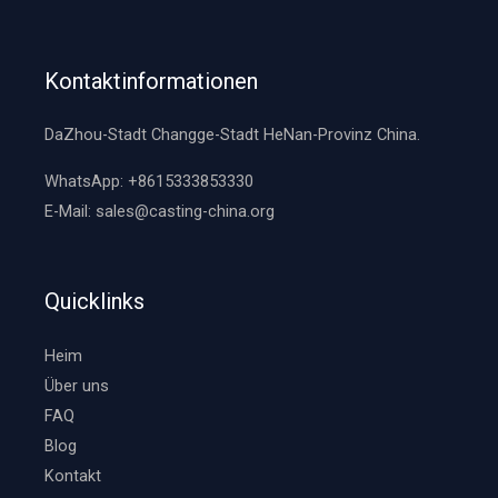
n
g
*
Kontaktinformationen
DaZhou-Stadt Changge-Stadt HeNan-Provinz China.
WhatsApp:
+8615333853330
E-Mail:
sales@casting-china.org
Quicklinks
Heim
Über uns
FAQ
Blog
Kontakt