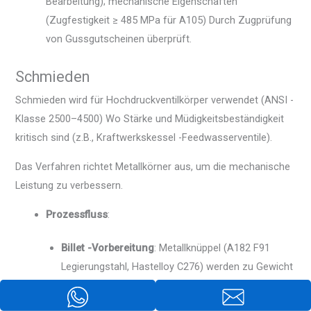
Bearbeitung); mechanische Eigenschaften
(Zugfestigkeit ≥ 485 MPa für A105) Durch Zugprüfung
von Gussgutscheinen überprüft.
Schmieden
Schmieden wird für Hochdruckventilkörper verwendet (ANSI -
Klasse 2500–4500) Wo Stärke und Müdigkeitsbeständigkeit
kritisch sind (z.B., Kraftwerkskessel -Feedwasserventile).
Das Verfahren richtet Metallkörner aus, um die mechanische
Leistung zu verbessern.
Prozessfluss
:
Billet -Vorbereitung
: Metallknüppel (A182 F91
Legierungstahl, Hastelloy C276) werden zu Gewicht
geschnitten (10–15% Überschuss, um den Verlust
zu erweitern) und auf 1.100–1.300 ° C erhitzt