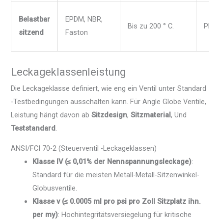
Belastbar
EPDM, NBR,
Bis zu 200 ° C.
PN1
sitzend
Faston
Leckageklassenleistung
Die Leckageklasse definiert, wie eng ein Ventil unter Standard
-Testbedingungen ausschalten kann. Für Angle Globe Ventile,
Leistung hängt davon ab
Sitzdesign
,
Sitzmaterial
, Und
Teststandard
.
ANSI/FCI 70-2 (Steuerventil -Leckageklassen)
Klasse IV (≤ 0,01% der Nennspannungsleckage)
:
Standard für die meisten Metall-Metall-Sitzenwinkel-
Globusventile.
Klasse v (≤ 0.0005 ml pro psi pro Zoll Sitzplatz ihn.
per my)
: Hochintegritätsversiegelung für kritische