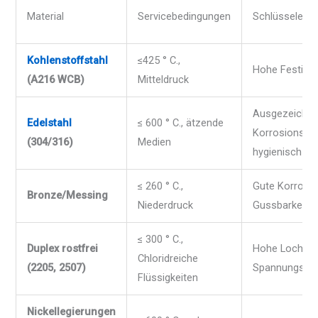
Material
Servicebedingungen
Schlüsseleig
Kohlenstoffstahl
≤425 ° C.,
Hohe Festigke
(A216 WCB)
Mitteldruck
Ausgezeichne
Edelstahl
≤ 600 ° C., ätzende
Korrosionsbes
(304/316)
Medien
hygienisch
≤ 260 ° C.,
Gute Korrosio
Bronze/Messing
Niederdruck
Gussbarkeit
≤ 300 ° C.,
Duplex rostfrei
Hohe Lochfra
Chloridreiche
(2205, 2507)
Spannungskor
Flüssigkeiten
Nickellegierungen