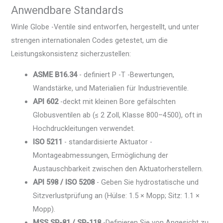
Anwendbare Standards
Winle Globe -Ventile sind entworfen, hergestellt, und unter
strengen internationalen Codes getestet, um die
Leistungskonsistenz sicherzustellen:
ASME B16.34
- definiert P -T -Bewertungen,
Wandstärke, und Materialien für Industrieventile.
API 602
-deckt mit kleinen Bore gefälschten
Globusventilen ab (≤ 2 Zoll, Klasse 800–4500), oft in
Hochdruckleitungen verwendet.
ISO 5211
- standardisierte Aktuator -
Montageabmessungen, Ermöglichung der
Austauschbarkeit zwischen den Aktuatorherstellern.
API 598 / ISO 5208
- Geben Sie hydrostatische und
Sitzverlustprüfung an (Hülse: 1.5 × Mopp; Sitz: 1.1 ×
Mopp).
MSS SP-81 / SP-118
-Definieren Sie von Angesicht zu