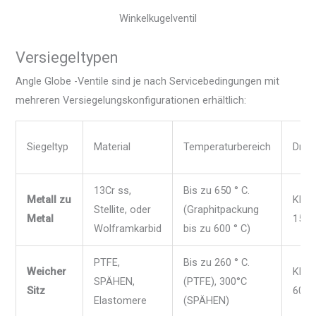
Winkelkugelventil
Versiegeltypen
Angle Globe -Ventile sind je nach Servicebedingungen mit
mehreren Versiegelungskonfigurationen erhältlich:
Siegeltyp
Material
Temperaturbereich
Druc
13Cr ss,
Bis zu 650 ° C.
Metall zu
Klas
Stellite, oder
(Graphitpackung
Metal
1500
Wolframkarbid
bis zu 600 ° C)
PTFE,
Bis zu 260 ° C.
Weicher
Klas
SPÄHEN,
(PTFE), 300°C
Sitz
600
Elastomere
(SPÄHEN)