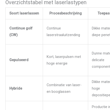
Overzichtstabel met laserlastypen
Soort laserlassen
Procesbeschrijving
Toepas
Continue golf
Continue
Dikke mater
(CW)
laserstraaluitzending
diepe penet
Dunne mate
Kort, laserpulsen met
Gepulseerd
delicate
hoge energie
componen
Dikke mater
Combinatie van laser-
Hybride
hoge
en booglassen
depositiep
Productie i