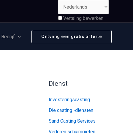
Vertaling bewerken
Bedrijf
Ontvang een gratis offerte
Dienst
Investeringscasting
Die casting -diensten
Sand Casting Services
Verloren schuimgieten