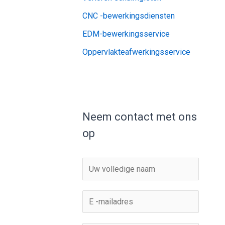
CNC -bewerkingsdiensten
EDM-bewerkingsservice
Oppervlakteafwerkingsservice
Neem contact met ons
op
N
a
a
E
m
-