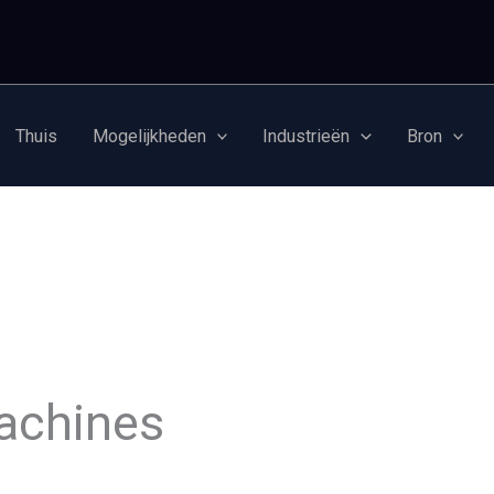
Thuis
Mogelijkheden
Industrieën
Bron
achines