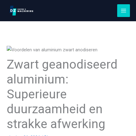
Ga
naar
de
inhoud
Zwart geanodiseerd
aluminium:
Superieure
duurzaamheid en
strakke afwerking