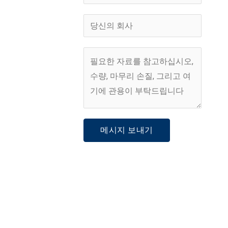
*
화
번
회
호
사
*
*
프
로
젝
트
설
메시지 보내기
명
*