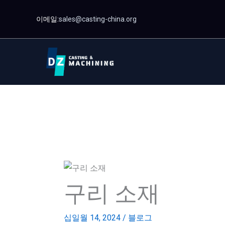
콘
이메일:
sales@casting-china.org
텐
츠
로
건
너
뛰
기
구리 소재
십일월 14, 2024
/
블로그